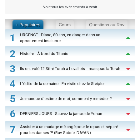
Voir tous les événements à venir
+ Populaires
Cours
Questions au Rav
1
URGENCE - Diane, 80 ans, en danger dans un
appartement insalubre
2
Histoire - À bord du Titanic
3
Ils ont volé 12 Sifré Torah à Levallois… mais pas la Torah
4
L'édito de la semaine - En visite chez le Steipler
5
Je manque d'estime de moi, comment y remédier ?
6
DERNIERS JOURS : Sauvez la jambe de Yohan
7
Assister à un mariage mélangé pour le repas et séparé
pour les danses ?! (Rav Gabriel DAYAN)