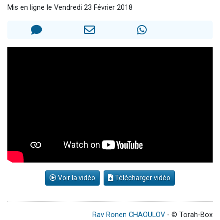
Mis en ligne le Vendredi 23 Février 2018
4 personnes viennent de nous rejoindre sur WhatsApp
3 personnes viennent de nous rejoindre sur WhatsApp
Odaya vient de donner son Maasser
3 personnes viennent de faire un don pour 5 jours de vacances aux Orphelins
3 personnes viennent de faire un don pour Diane, 80 ans, dans un appartement insalubre
Voir la vidéo
Télécharger vidéo
Rav Ronen CHAOULOV
- © Torah-Box