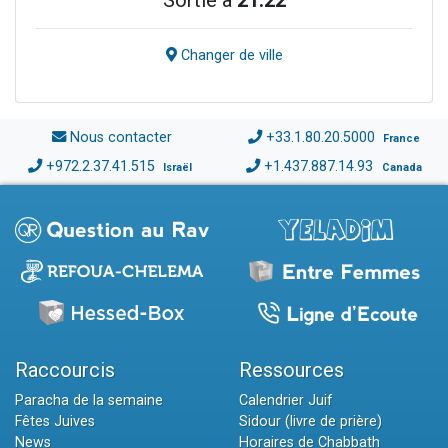
Changer de ville
Nous contacter
+33.1.80.20.5000
France
+972.2.37.41.515
+1.437.887.14.93
Israël
Canada
Raccourcis
Ressources
Paracha de la semaine
Calendrier Juif
Fêtes Juives
Sidour (livre de prière)
News
Horaires de Chabbath