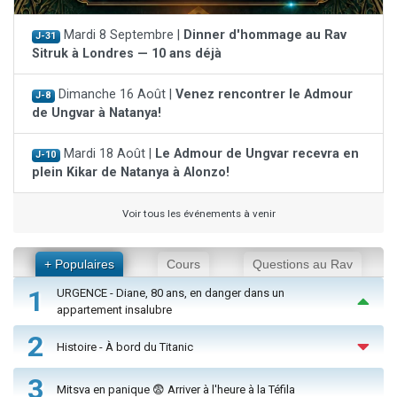
Mardi 8 Septembre |
Dinner d'hommage au Rav
J-31
Sitruk à Londres — 10 ans déjà
Dimanche 16 Août |
Venez rencontrer le Admour
J-8
de Ungvar à Natanya!
Mardi 18 Août |
Le Admour de Ungvar recevra en
J-10
plein Kikar de Natanya à Alonzo!
Voir tous les événements à venir
+ Populaires
Cours
Questions au Rav
1
URGENCE - Diane, 80 ans, en danger dans un
appartement insalubre
2
Histoire - À bord du Titanic
3
Mitsva en panique 😨 Arriver à l'heure à la Téfila