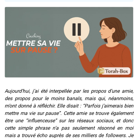
13 personnes viennent de demander une bénédiction
30 personnes viennent de faire un don pour Sauvez la jambe de Yohan
Il reste 49 places pour étudier en groupe sur Zoom
12 nouvelles musiques dans Torah-Box Music
29 personnes viennent de demander une bénédiction
Aujourd’hui, j’ai été interpellée par les propos d’une amie,
des propos pour le moins banals, mais qui, néanmoins,
m’ont donné à réfléchir. Elle disait : “Parfois j’aimerais bien
mettre ma vie sur pause”. Cette amie se trouve également
être une “influenceuse” sur les réseaux sociaux, et donc
cette simple phrase n’a pas seulement résonné en moi
mais a trouvé écho auprès de ses milliers de followers. Je