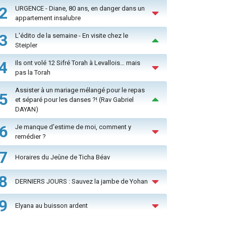
2
URGENCE - Diane, 80 ans, en danger dans un
appartement insalubre
3
L'édito de la semaine - En visite chez le
Steipler
4
Ils ont volé 12 Sifré Torah à Levallois… mais
pas la Torah
Assister à un mariage mélangé pour le repas
5
et séparé pour les danses ?! (Rav Gabriel
DAYAN)
6
Je manque d'estime de moi, comment y
remédier ?
7
Horaires du Jeûne de Ticha Béav
8
DERNIERS JOURS : Sauvez la jambe de Yohan
9
Elyana au buisson ardent