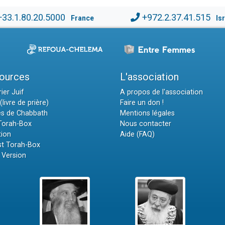
+33.1.80.20.5000
+972.2.37.41.515
France
Is
ources
L'association
ier Juif
A propos de l'association
(livre de prière)
Faire un don !
es de Chabbath
Mentions légales
 Torah-Box
Nous contacter
tion
Aide (FAQ)
t Torah-Box
 Version