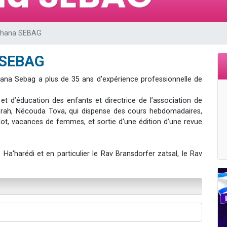
sion radio : Visions de grandeur n°104 : Le Chabbath et le Birkat Hamazone à 
 viennent de demander une bénédiction
hana SEBAG
de donner son Maasser
49 places pour étudier en groupe sur Zoom
 SEBAG
 donner son Maasser
ana Sebag a plus de 35 ans d’expérience professionnelle de
e et d’éducation des enfants et directrice de l’association de
orah, Nécouda Tova, qui dispense des cours hebdomadaires,
lot, vacances de femmes, et sortie d'une édition d’une revue
harédi et en particulier le Rav Bransdorfer zatsal, le Rav