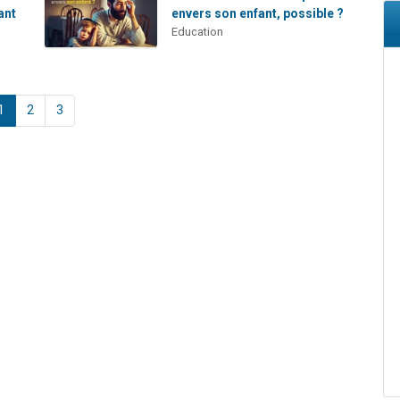
ant
envers son enfant, possible ?
Education
1
2
3