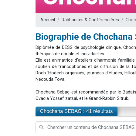
Nouvelle émis
61 personnes
Accueil
Rabbanites & Conférencières
Choc
Ariel vient 
Il reste 
Biographie de Chochana
Eva vient de
Diplômée de DESS de psychologie clinique, Choch
thérapies de couple et individuelles.
Elle est animatrice d’ateliers d’harmonie familial
soutien de francophones et de diffusion de la T
Roch 'Hodech organisés, journées d’études, Hillou
Nécouda Tova.
Chochana Sebag est recommandée par le Badats Ha'
Ovadia Yossef zatsal, et le Grand-Rabbin Sitruk.
Chochana SEBAG : 41 résultats