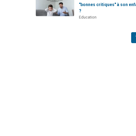
"bonnes critiques" à son enf
?
Education