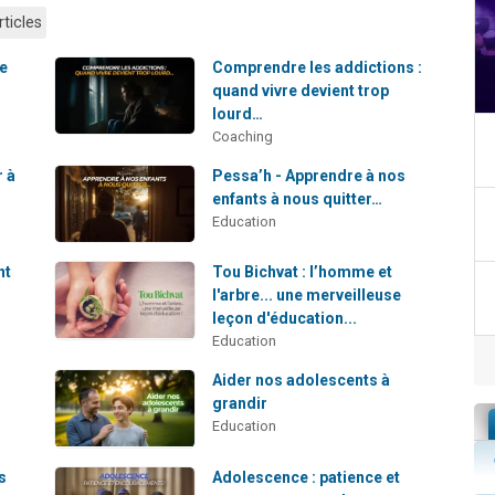
rticles
le
Comprendre les addictions :
quand vivre devient trop
lourd…
Coaching
r à
Pessa’h - Apprendre à nos
enfants à nous quitter…
Education
nt
Tou Bichvat : l’homme et
l'arbre... une merveilleuse
leçon d'éducation...
Education
Aider nos adolescents à
grandir
Education
s
Adolescence : patience et