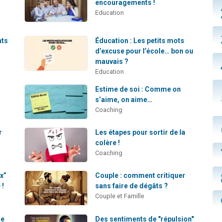
encouragements !
Education
nts
Éducation : Les petits mots
d’excuse pour l’école… bon ou
mauvais ?
Education
Estime de soi : Comme on
s’aime, on aime…
Coaching
r
Les étapes pour sortir de la
colère !
Coaching
ux”
Couple : comment critiquer
 !
sans faire de dégâts ?
Couple et Famille
de
Des sentiments de "répulsion"