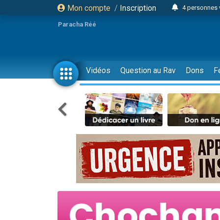
Mon compte
/
Inscription
4 personnes 
3 personnes 
Paracha Réé
Odaya vient 
3 personn
3 personn
Vidéos
Question au Rav
Dons
F
13 personnes
2 personnes 
30 perso
Il reste 
12 nouve
3 personnes 
2 personnes 
3 personnes 
2 nouvel
8 personn