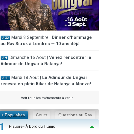
Mardi 8 Septembre |
Dinner d'hommage
J-32
au Rav Sitruk à Londres — 10 ans déjà
Dimanche 16 Août |
Venez rencontrer le
J-9
Admour de Ungvar à Natanya!
Mardi 18 Août |
Le Admour de Ungvar
J-11
recevra en plein Kikar de Natanya à Alonzo!
Voir tous les événements à venir
+ Populaires
Cours
Questions au Rav
1
Histoire - À bord du Titanic