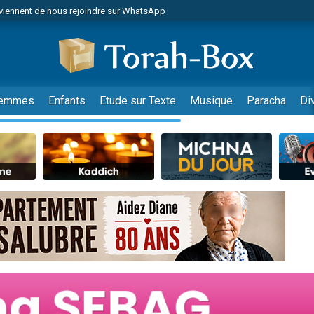
viennent de nous rejoindre sur WhatsApp
viennent de nous rejoindre sur WhatsApp
de donner son Maasser
es viennent de faire un don pour 5 jours de vacances aux Orphelins
es viennent de faire un don pour Diane, 80 ans, dans un appartement insalub
emmes
Enfants
Etude sur Texte
Musique
Paracha
Di
 viennent de demander une bénédiction
viennent de nous rejoindre sur WhatsApp
nnes viennent de faire un don pour Sauvez la jambe de Yohan
49 places pour étudier en groupe sur Zoom
lles musiques dans Torah-Box Music
viennent de nous rejoindre sur WhatsApp
viennent de nous rejoindre sur WhatsApp
viennent de nous rejoindre sur WhatsApp
les musiques dans Torah-Box Music
es viennent de faire un don pour Tsédaka : pauvres d'Israel