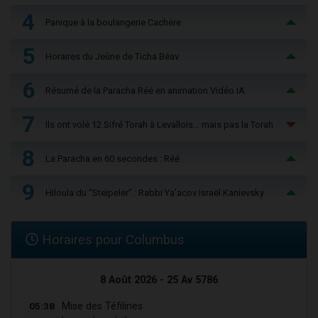
4
Panique à la boulangerie Cachère
5
Horaires du Jeûne de Ticha Béav
6
Résumé de la Paracha Réé en animation Vidéo IA
7
Ils ont volé 12 Sifré Torah à Levallois… mais pas la Torah
8
La Paracha en 60 secondes : Réé
9
Hiloula du "Steïpeler" : Rabbi Ya’acov Israël Kanievsky
Horaires pour Columbus
8 Août 2026 - 25 Av 5786
05:38
Mise des Téfilines