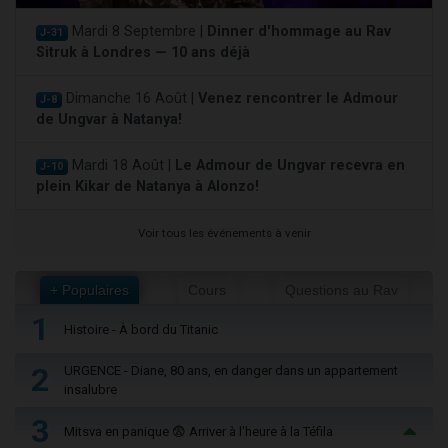
Mardi 8 Septembre |
Dinner d'hommage au Rav
J-31
Sitruk à Londres — 10 ans déjà
Dimanche 16 Août |
Venez rencontrer le Admour
J-8
de Ungvar à Natanya!
Mardi 18 Août |
Le Admour de Ungvar recevra en
J-10
plein Kikar de Natanya à Alonzo!
Voir tous les événements à venir
+ Populaires
Cours
Questions au Rav
1
Histoire - À bord du Titanic
2
URGENCE - Diane, 80 ans, en danger dans un appartement
insalubre
3
Mitsva en panique 😨 Arriver à l'heure à la Téfila