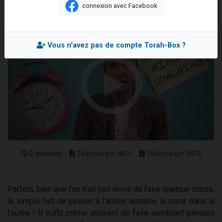
connexion avec Facebook
Il reste 49 places pour étudier en groupe sur Zoom
12 nouvelles musiques dans Torah-Box Music
3 personnes viennent de nous rejoindre sur WhatsApp
Vous n'avez pas de compte Torah-Box ?
2 personnes viennent de nous rejoindre sur WhatsApp
2 personnes viennent de nous rejoindre sur WhatsApp
2 minutes
Télécharger MP4
Télécharger MP3
Parfois, bien que l'on n'ait pas envie de faire quelque chose,
le simple fait de passer à l'action entraîne le cœur dans la
foulée ! Il suffit même souvent de faire semblant pendant