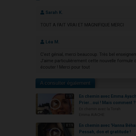
Sarah K.
TOUT A FAIT VRAI ET MAGNIFIQUE MERCI
Léa M.
C'est génial, merci beaucoup. Très bel enseignem
J'aime particulièrement cette nouvelle formule d
écouter ! Merci pour tout
A consulter également
En chemin avec Emma Ayach
1:37
Prier...oui ! Mais comment ?
En chemin avec la Torah
Emma AIACHE
En chemin avec 'Hanna Béhar
8:19
Pessah, don et gratitude !