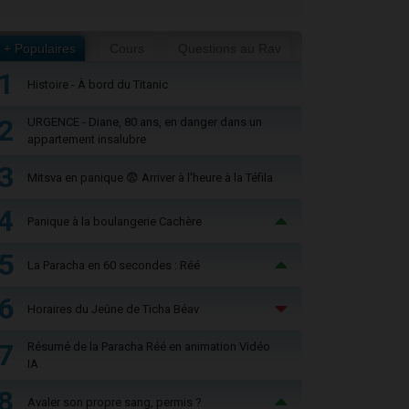
+ Populaires
Cours
Questions au Rav
1
Histoire - À bord du Titanic
2
URGENCE - Diane, 80 ans, en danger dans un
appartement insalubre
3
Mitsva en panique 😨 Arriver à l'heure à la Téfila
4
Panique à la boulangerie Cachère
5
La Paracha en 60 secondes : Réé
6
Horaires du Jeûne de Ticha Béav
7
Résumé de la Paracha Réé en animation Vidéo
IA
8
Avaler son propre sang, permis ?