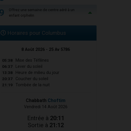
9
Offrez une semaine de centre aéré à un
enfant orphelin
Horaires pour Columbus
8 Août 2026 - 25 Av 5786
05:38
Mise des Téfilines
06:37
Lever du soleil
13:38
Heure de milieu du jour
20:37
Coucher du soleil
21:19
Tombée de la nuit
Chabbath
Choftim
Vendredi 14 Août 2026
Entrée à
20:11
Sortie à
21:12