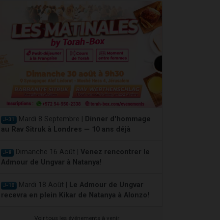
Mardi 8 Septembre |
Dinner d'hommage
J-31
au Rav Sitruk à Londres — 10 ans déjà
Dimanche 16 Août |
Venez rencontrer le
J-8
Admour de Ungvar à Natanya!
Mardi 18 Août |
Le Admour de Ungvar
J-10
recevra en plein Kikar de Natanya à Alonzo!
Voir tous les événements à venir