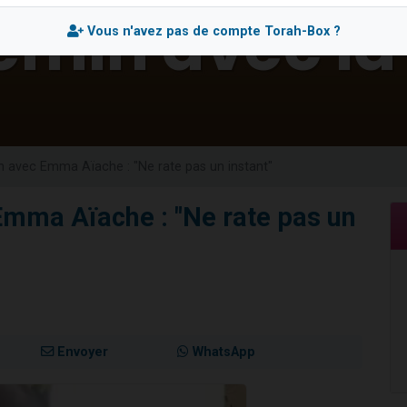
 viennent de demander une bénédiction
Vous n'avez pas de compte Torah-Box ?
nnes viennent de faire un don pour Sauvez la jambe de Yohan
49 places pour étudier en groupe sur Zoom
lles musiques dans Torah-Box Music
 viennent de demander une bénédiction
 avec Emma Aïache : "Ne rate pas un instant"
mma Aïache : "Ne rate pas un
Envoyer
WhatsApp