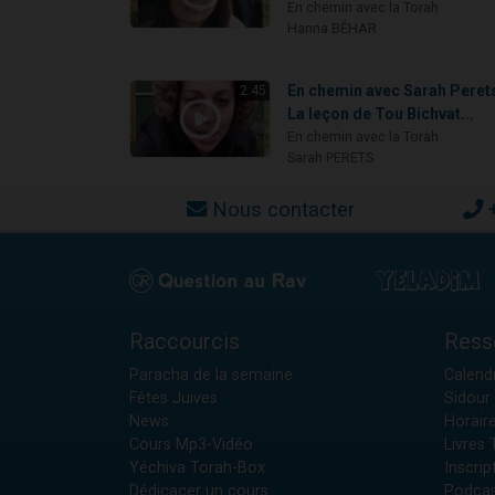
En chemin avec la Torah
Hanna BÉHAR
En chemin avec Sarah Perets
2:45
La leçon de Tou Bichvat...
En chemin avec la Torah
Sarah PERETS
Nous contacter
Raccourcis
Ress
Paracha de la semaine
Calendr
Fêtes Juives
Sidour 
News
Horair
Cours Mp3-Vidéo
Livres
Yéchiva Torah-Box
Inscrip
Dédicacer un cours
Podcas