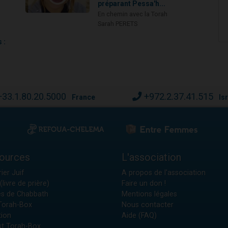
préparant Pessa'h...
En chemin avec la Torah
Sarah PERETS
 :
+33.1.80.20.5000
+972.2.37.41.515
France
Is
ources
L'association
ier Juif
A propos de l'association
(livre de prière)
Faire un don !
es de Chabbath
Mentions légales
 Torah-Box
Nous contacter
tion
Aide (FAQ)
t Torah-Box