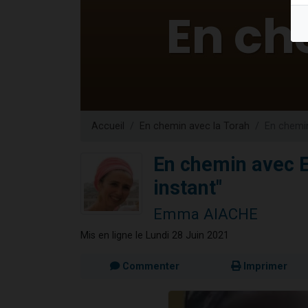
13 personnes
30 perso
Il reste 
12 nouve
29 personnes
Accueil
En chemin avec la Torah
En chemin
En chemin avec E
instant"
Emma AIACHE
Mis en ligne le Lundi 28 Juin 2021
Commenter
Imprimer