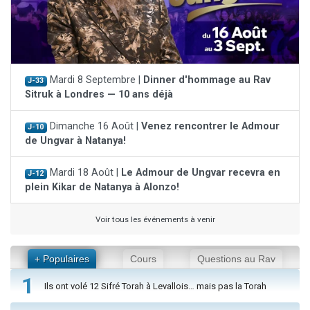
Mardi 8 Septembre |
Dinner d'hommage au Rav
J-33
Sitruk à Londres — 10 ans déjà
Dimanche 16 Août |
Venez rencontrer le Admour
J-10
de Ungvar à Natanya!
Mardi 18 Août |
Le Admour de Ungvar recevra en
J-12
plein Kikar de Natanya à Alonzo!
Voir tous les événements à venir
+ Populaires
Cours
Questions au Rav
1
Ils ont volé 12 Sifré Torah à Levallois… mais pas la Torah