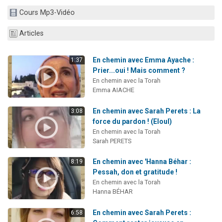
6 personnes viennent de faire un don pour 5 enfants déjà orphelins risquent de perdre leur maman
Cours Mp3-Vidéo
2 personnes viennent de faire un don pour Reloger Rivka, 6 enfants, victime de violences...
Articles
10 personnes viennent de demander une bénédiction
Il reste 49 places pour étudier en groupe sur Zoom
En chemin avec Emma Ayache :
1:37
3 personnes viennent de faire un don pour Diane, 80 ans, dans un appartement insalubre
Prier...oui ! Mais comment ?
En chemin avec la Torah
Emma AIACHE
En chemin avec Sarah Perets : La
3:08
force du pardon ! (Eloul)
En chemin avec la Torah
Sarah PERETS
En chemin avec 'Hanna Béhar :
8:19
Pessah, don et gratitude !
En chemin avec la Torah
Hanna BÉHAR
En chemin avec Sarah Perets :
6:58