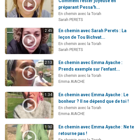
Comment rester joyeuse en
préparant Pessa'h...
En chemin avec la Torah
Sarah PERETS
En chemin avec Sarah Perets : La
2:45
leçon de Tou Bichvat...
En chemin avec la Torah
Sarah PERETS
En chemin avec Emma Ayache :
2:13
Prends exemple sur l'enfant...
En chemin avec la Torah
Emma AIACHE
En chemin avec Emma Ayache : Le
1:34
bonheur ? Il ne dépend que de toi !
En chemin avec la Torah
Emma AIACHE
En chemin avec Emma Ayache : Ne te
1:30
retourne pas !
En chemin avec la Torah