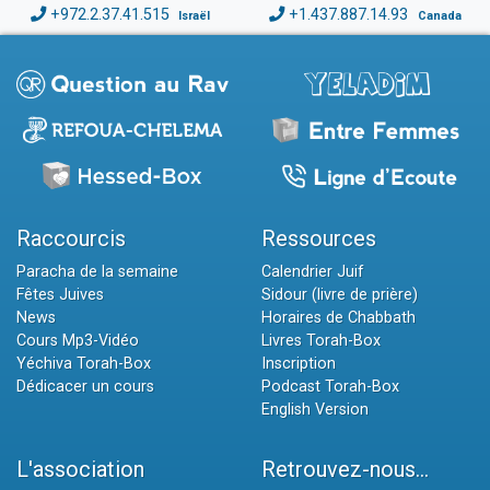
+972.2.37.41.515
+1.437.887.14.93
Israël
Canada
Raccourcis
Ressources
Paracha de la semaine
Calendrier Juif
Fêtes Juives
Sidour (livre de prière)
News
Horaires de Chabbath
Cours Mp3-Vidéo
Livres Torah-Box
Yéchiva Torah-Box
Inscription
Dédicacer un cours
Podcast Torah-Box
English Version
L'association
Retrouvez-nous...