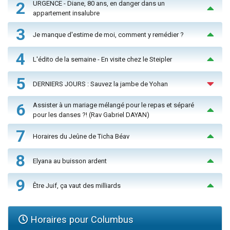
2
URGENCE - Diane, 80 ans, en danger dans un
appartement insalubre
3
Je manque d'estime de moi, comment y remédier ?
4
L'édito de la semaine - En visite chez le Steipler
5
DERNIERS JOURS : Sauvez la jambe de Yohan
6
Assister à un mariage mélangé pour le repas et séparé
pour les danses ?! (Rav Gabriel DAYAN)
7
Horaires du Jeûne de Ticha Béav
8
Elyana au buisson ardent
9
Être Juif, ça vaut des milliards
Horaires pour Columbus