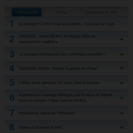
+ Populaires
Cours
Questions au Rav
1
Ils ont volé 12 Sifré Torah à Levallois… mais pas la Torah
2
URGENCE - Diane, 80 ans, en danger dans un
appartement insalubre
3
Je manque d'estime de moi, comment y remédier ?
4
DERNIERS JOURS : Sauvez la jambe de Yohan
5
L'édito de la semaine - En visite chez le Steipler
6
Assister à un mariage mélangé pour le repas et séparé
pour les danses ?! (Rav Gabriel DAYAN)
7
Horaires du Jeûne de Ticha Béav
8
Elyana au buisson ardent