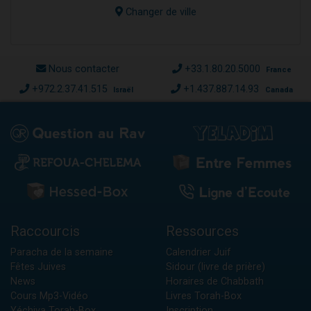
Changer de ville
Nous contacter
+33.1.80.20.5000
France
+972.2.37.41.515
+1.437.887.14.93
Israël
Canada
Raccourcis
Ressources
Paracha de la semaine
Calendrier Juif
Fêtes Juives
Sidour (livre de prière)
News
Horaires de Chabbath
Cours Mp3-Vidéo
Livres Torah-Box
Yéchiva Torah-Box
Inscription