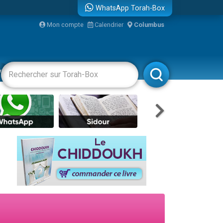
WhatsApp Torah-Box
bre
Mon compte
Calendrier
Columbus
...
vertissements
Livres
Rabbanim