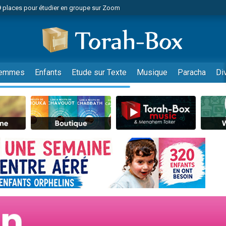
49 places pour étudier en groupe sur Zoom
nes viennent de faire un don pour Diane, 80 ans, dans un appartement insalu
viennent de nous rejoindre sur WhatsApp
viennent de nous rejoindre sur WhatsApp
es viennent de faire un don pour Reloger Rivka, 6 enfants, victime de violences
emmes
Enfants
Etude sur Texte
Musique
Paracha
Di
es viennent de faire un don pour 1 Journée de Vacances Pour les Enfants
 viennent de demander une bénédiction
viennent de nous rejoindre sur WhatsApp
49 places pour étudier en groupe sur Zoom
 donner son Maasser
viennent de nous rejoindre sur WhatsApp
viennent de nous rejoindre sur WhatsApp
de donner son Maasser
es viennent de faire un don pour 5 jours de vacances aux Orphelins
viennent de nous rejoindre sur WhatsApp