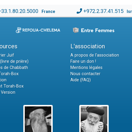
+33.1.80.20.5000
+972.2.37.41.515
France
Is
ources
L'association
ier Juif
A propos de l'association
(livre de prière)
Faire un don !
es de Chabbath
Mentions légales
 Torah-Box
Nous contacter
tion
Aide (FAQ)
t Torah-Box
 Version