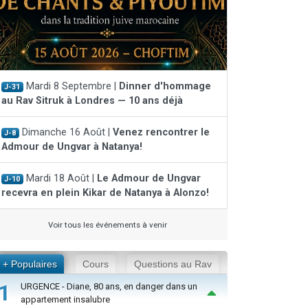
Mardi 8 Septembre |
Dinner d'hommage
J-31
au Rav Sitruk à Londres — 10 ans déjà
Dimanche 16 Août |
Venez rencontrer le
J-8
Admour de Ungvar à Natanya!
Mardi 18 Août |
Le Admour de Ungvar
J-10
recevra en plein Kikar de Natanya à Alonzo!
Voir tous les événements à venir
+ Populaires
Cours
Questions au Rav
1
URGENCE - Diane, 80 ans, en danger dans un
appartement insalubre