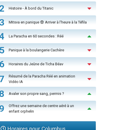
2
Histoire - À bord du Titanic
3
Mitsva en panique 😨 Arriver à l'heure à la Téfila
4
La Paracha en 60 secondes : Réé
5
Panique à la boulangerie Cachère
6
Horaires du Jeûne de Ticha Béav
7
Résumé de la Paracha Réé en animation
Vidéo IA
8
Avaler son propre sang, permis ?
9
Offrez une semaine de centre aéré à un
enfant orphelin
Horaires pour Columbus