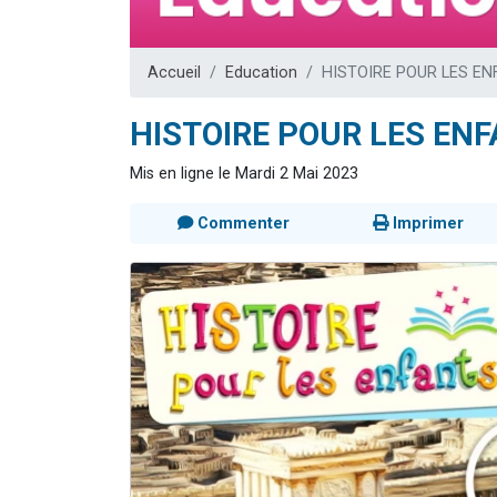
13 personnes
30 perso
Accueil
Education
HISTOIRE POUR LES ENFA
Il reste 
12 nouve
HISTOIRE POUR LES ENFA
29 personnes
Mis en ligne le Mardi 2 Mai 2023
Commenter
Imprimer