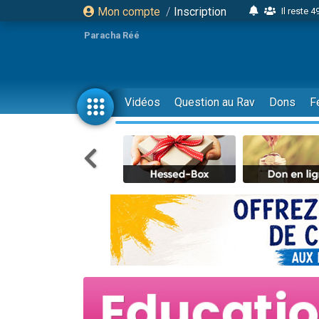
Mon compte
/
Inscription
Il reste 
16 person
Paracha Réé
2 personnes 
6 personnes 
4 personn
Vidéos
Question au Rav
Dons
F
2 personn
17 personnes
4 personnes 
Il reste 
Eva vient de
4 personnes 
3 personnes 
Odaya vient 
3 personn
2 personnes 