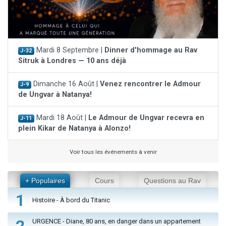
Mardi 8 Septembre |
Dinner d'hommage au Rav
J-32
Sitruk à Londres — 10 ans déjà
Dimanche 16 Août |
Venez rencontrer le Admour
J-9
de Ungvar à Natanya!
Mardi 18 Août |
Le Admour de Ungvar recevra en
J-11
plein Kikar de Natanya à Alonzo!
Voir tous les événements à venir
+ Populaires
Cours
Questions au Rav
1
Histoire - À bord du Titanic
2
URGENCE - Diane, 80 ans, en danger dans un appartement