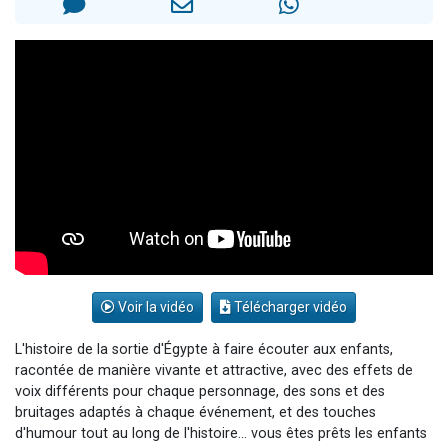
Il reste 49 places pour étudier en groupe sur Zoom
12 nouvelles musiques dans Torah-Box Music
3 personnes viennent de nous rejoindre sur WhatsApp
2 personnes viennent de nous rejoindre sur WhatsApp
2 personnes viennent de nous rejoindre sur WhatsApp
Voir la vidéo
Télécharger vidéo
L'histoire de la sortie d'Égypte à faire écouter aux enfants,
racontée de manière vivante et attractive, avec des effets de
voix différents pour chaque personnage, des sons et des
bruitages adaptés à chaque événement, et des touches
d'humour tout au long de l'histoire... vous êtes prêts les enfants