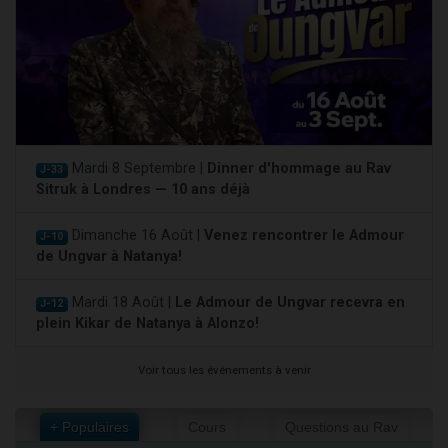
Mardi 8 Septembre |
Dinner d'hommage au Rav
J-33
Sitruk à Londres — 10 ans déjà
Dimanche 16 Août |
Venez rencontrer le Admour
J-10
de Ungvar à Natanya!
Mardi 18 Août |
Le Admour de Ungvar recevra en
J-12
plein Kikar de Natanya à Alonzo!
Voir tous les événements à venir
+ Populaires
Cours
Questions au Rav