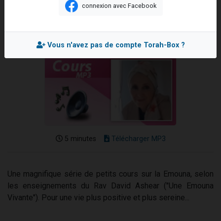
connexion avec Facebook
61 personnes viennent de demander une bénédiction
Mis en ligne le Mardi 4 Janvier 2022
Il reste 49 places pour étudier en groupe sur Zoom
Ariel vient de donner son Maasser
Vous n'avez pas de compte Torah-Box ?
Nathaniel vient de donner son Maasser
4 personnes viennent de nous rejoindre sur WhatsApp
5 minutes
Télécharger MP3
Une magnifique série de petits cours sur la Emouna, selon
les enseignements du Rav David Ashear ("Une Emouna
Vivante"). Pour une vie plus positive et plus sereine...