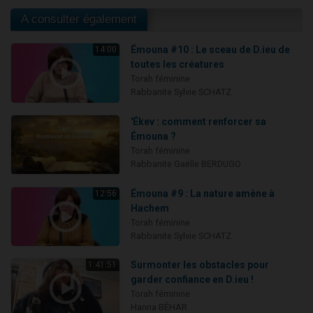
A consulter également
Émouna #10 : Le sceau de D.ieu de
14:00
toutes les créatures
Torah féminine
Rabbanite Sylvie SCHATZ
'Ékev : comment renforcer sa
Émouna ?
Torah féminine
Rabbanite Gaëlle BERDUGO
Émouna #9 : La nature amène à
12:56
Hachem
Torah féminine
Rabbanite Sylvie SCHATZ
Surmonter les obstacles pour
1:41:51
garder confiance en D.ieu !
Torah féminine
Hanna BÉHAR