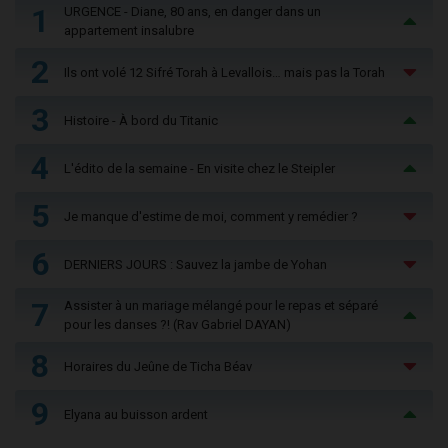
1
URGENCE - Diane, 80 ans, en danger dans un
appartement insalubre
2
Ils ont volé 12 Sifré Torah à Levallois… mais pas la Torah
3
Histoire - À bord du Titanic
4
L'édito de la semaine - En visite chez le Steipler
5
Je manque d'estime de moi, comment y remédier ?
6
DERNIERS JOURS : Sauvez la jambe de Yohan
7
Assister à un mariage mélangé pour le repas et séparé
pour les danses ?! (Rav Gabriel DAYAN)
8
Horaires du Jeûne de Ticha Béav
9
Elyana au buisson ardent