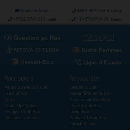
Nous contacter
+33.1.80.20.5000
France
+972.2.37.41.515
+1.437.887.14.93
Israël
Canada
Raccourcis
Ressources
Paracha de la semaine
Calendrier Juif
Fêtes Juives
Sidour (livre de prière)
News
Horaires de Chabbath
Cours Mp3-Vidéo
Livres Torah-Box
Yéchiva Torah-Box
Inscription
Dédicacer un cours
Podcast Torah-Box
English Version