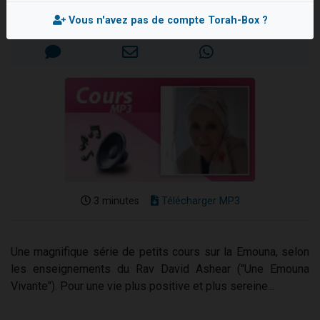
13 personnes viennent de demander une bénédiction
Mis en ligne le Vendredi 17 Juillet 2020
Vous n'avez pas de compte Torah-Box ?
30 personnes viennent de faire un don pour Sauvez la jambe de Yohan
Il reste 49 places pour étudier en groupe sur Zoom
12 nouvelles musiques dans Torah-Box Music
29 personnes viennent de demander une bénédiction
3 minutes
Télécharger MP3
Une magnifique série de petits cours sur la Emouna, selon
les enseignements du Rav David Ashear ("Une Emouna
Vivante"). Pour une vie plus positive et plus sereine...