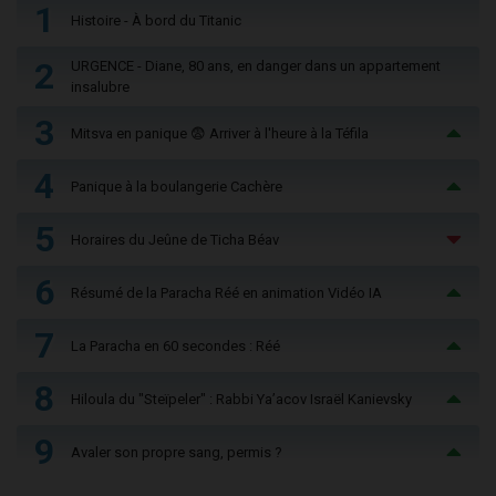
1
Histoire - À bord du Titanic
2
URGENCE - Diane, 80 ans, en danger dans un appartement
insalubre
3
Mitsva en panique 😨 Arriver à l'heure à la Téfila
4
Panique à la boulangerie Cachère
5
Horaires du Jeûne de Ticha Béav
6
Résumé de la Paracha Réé en animation Vidéo IA
7
La Paracha en 60 secondes : Réé
8
Hiloula du "Steïpeler" : Rabbi Ya’acov Israël Kanievsky
9
Avaler son propre sang, permis ?