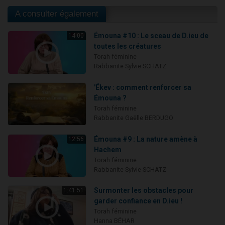
A consulter également
Émouna #10 : Le sceau de D.ieu de
14:00
toutes les créatures
Torah féminine
Rabbanite Sylvie SCHATZ
'Ékev : comment renforcer sa
Émouna ?
Torah féminine
Rabbanite Gaëlle BERDUGO
Émouna #9 : La nature amène à
12:56
Hachem
Torah féminine
Rabbanite Sylvie SCHATZ
Surmonter les obstacles pour
1:41:51
garder confiance en D.ieu !
Torah féminine
Hanna BÉHAR