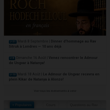
Mardi 8 Septembre |
Dinner d'hommage au Rav
J-31
Sitruk à Londres — 10 ans déjà
Dimanche 16 Août |
Venez rencontrer le Admour
J-8
de Ungvar à Natanya!
Mardi 18 Août |
Le Admour de Ungvar recevra en
J-10
plein Kikar de Natanya à Alonzo!
Voir tous les événements à venir
+ Populaires
Cours
Questions au Rav