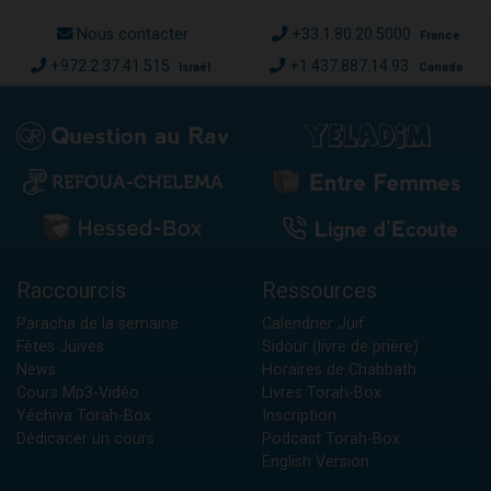
Nous contacter
+33.1.80.20.5000
France
+972.2.37.41.515
+1.437.887.14.93
Israël
Canada
Raccourcis
Ressources
Paracha de la semaine
Calendrier Juif
Fêtes Juives
Sidour (livre de prière)
News
Horaires de Chabbath
Cours Mp3-Vidéo
Livres Torah-Box
Yéchiva Torah-Box
Inscription
Dédicacer un cours
Podcast Torah-Box
English Version