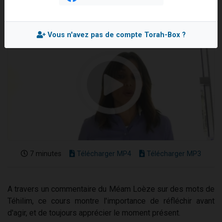
3 personnes viennent de faire un don pour Événements Torah-Box
3 personnes viennent de nous rejoindre sur WhatsApp
Vous n'avez pas de compte Torah-Box ?
11 personnes viennent de demander une bénédiction
Il reste 49 places pour étudier en groupe sur Zoom
2 personnes viennent de nous rejoindre sur WhatsApp
7 minutes
Télécharger MP4
Télécharger MP3
A travers un commentaire du Méam Loèze sur des mots de
Téhilim, ce cours montre l'importance de réfléchir avant
d'agir, et de toujours apprécier le moment présent.