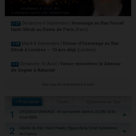
Dimanche 6 Septembre |
Hommage au Rav Yossef
J-27
Haim Sitruk au Dome de Paris
(Paris)
Mardi 8 Septembre |
Dinner d'hommage au Rav
J-29
Sitruk à Londres — 10 ans déjà
(Londres)
Dimanche 16 Août |
Venez rencontrer le Admour
J-6
de Ungvar à Natanya!
Voir tous les événements à venir
+ Populaires
Cours
Questions au Rav
1
URGENCE MARIAGE : Ils se marient dans 6 JOURS et ils
n'ont RIEN
2
Décès du Rav ‘Haïm Peretz, figure de la Torah tunisienne
en France