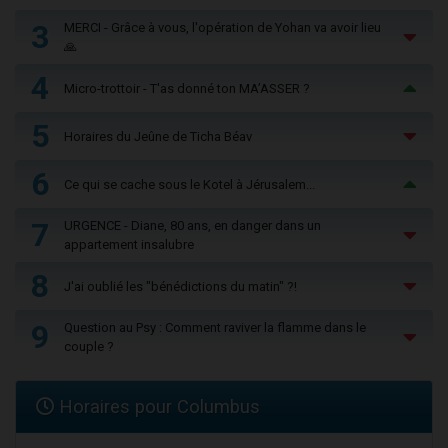
3
MERCI - Grâce à vous, l'opération de Yohan va avoir lieu
🙏
4
Micro-trottoir - T'as donné ton MA’ASSER ?
5
Horaires du Jeûne de Ticha Béav
6
Ce qui se cache sous le Kotel à Jérusalem...
7
URGENCE - Diane, 80 ans, en danger dans un
appartement insalubre
8
J'ai oublié les "bénédictions du matin" ?!
9
Question au Psy : Comment raviver la flamme dans le
couple ?
Horaires pour Columbus