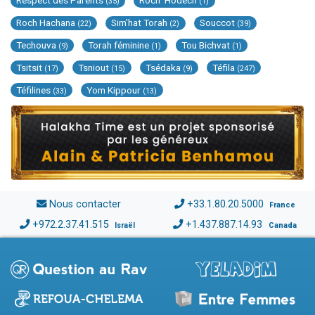
Respect des Parents
Roch 'Hodech
(35)
(1)
Roch Hachana
Sim'hat Torah
Souccot
(22)
(2)
(39)
Techouva
Torah féminine
Tou Bichvat
(9)
(1)
(1)
Tsitsit
Tsniout
Tsédaka
Téfila
(17)
(15)
(9)
(247)
Téfilines
Yom Kippour
(33)
(13)
Nous contacter
+33.1.80.20.5000
France
+972.2.37.41.515
+1.437.887.14.93
Israël
Canada