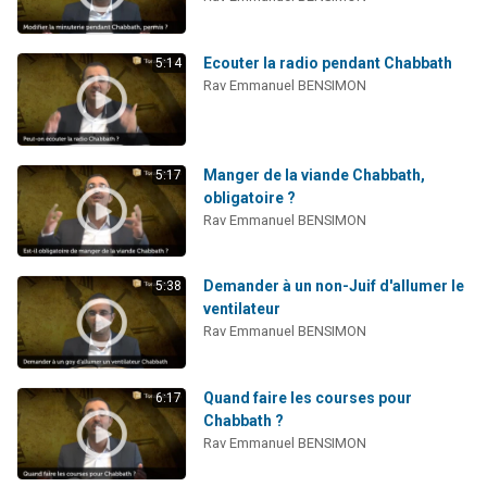
Il reste 49 places pour étudier en groupe sur Zoom
Eva vient de donner son Maasser
Ecouter la radio pendant Chabbath
5:14
4 personnes viennent de nous rejoindre sur WhatsApp
Rav Emmanuel BENSIMON
3 personnes viennent de nous rejoindre sur WhatsApp
3 personnes viennent de faire un don pour Événements Torah-Box
Manger de la viande Chabbath,
5:17
obligatoire ?
Rav Emmanuel BENSIMON
Demander à un non-Juif d'allumer le
5:38
ventilateur
Rav Emmanuel BENSIMON
Quand faire les courses pour
6:17
Chabbath ?
Rav Emmanuel BENSIMON