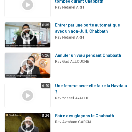
tombée durant Chabbath
Rav Netanel ARFI
Entrer par une porte automatique
6:35
avec un non-Juif, Chabbath
Rav Netanel ARFI
Annuler un vœu pendant Chabbath
5:26
Rav Gad ALLOUCHE
Une femme peut-elle faire la Havdala
6:40
?
Rav Yossef AYACHE
Faire des glaçons le Chabbath
5:39
Rav Avraham GARCIA