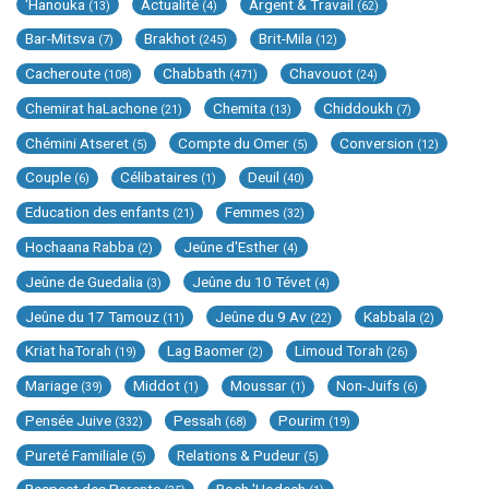
'Hanouka
Actualité
Argent & Travail
(13)
(4)
(62)
Bar-Mitsva
Brakhot
Brit-Mila
(7)
(245)
(12)
Cacheroute
Chabbath
Chavouot
(108)
(471)
(24)
Chemirat haLachone
Chemita
Chiddoukh
(21)
(13)
(7)
Chémini Atseret
Compte du Omer
Conversion
(5)
(5)
(12)
Couple
Célibataires
Deuil
(6)
(1)
(40)
Education des enfants
Femmes
(21)
(32)
Hochaana Rabba
Jeûne d'Esther
(2)
(4)
Jeûne de Guedalia
Jeûne du 10 Tévet
(3)
(4)
Jeûne du 17 Tamouz
Jeûne du 9 Av
Kabbala
(11)
(22)
(2)
Kriat haTorah
Lag Baomer
Limoud Torah
(19)
(2)
(26)
Mariage
Middot
Moussar
Non-Juifs
(39)
(1)
(1)
(6)
Pensée Juive
Pessah
Pourim
(332)
(68)
(19)
Pureté Familiale
Relations & Pudeur
(5)
(5)