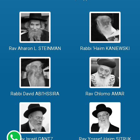
Rav Aharon L. STEINMAN
Rabbi 'Haïm KANIEWSKI
Rabbi David ABI'HSSIRA
Rav Chlomo AMAR
Rav Israël GANTZ
Rav Yossef-Haïm SITRUK