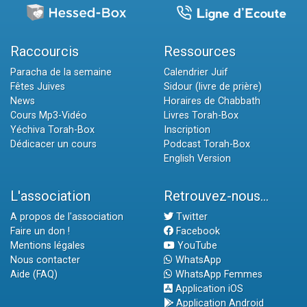
Raccourcis
Ressources
Paracha de la semaine
Calendrier Juif
Fêtes Juives
Sidour (livre de prière)
News
Horaires de Chabbath
Cours Mp3-Vidéo
Livres Torah-Box
Yéchiva Torah-Box
Inscription
Dédicacer un cours
Podcast Torah-Box
English Version
L'association
Retrouvez-nous...
A propos de l'association
Twitter
Faire un don !
Facebook
Mentions légales
YouTube
Nous contacter
WhatsApp
Aide (FAQ)
WhatsApp Femmes
Application iOS
Application Android