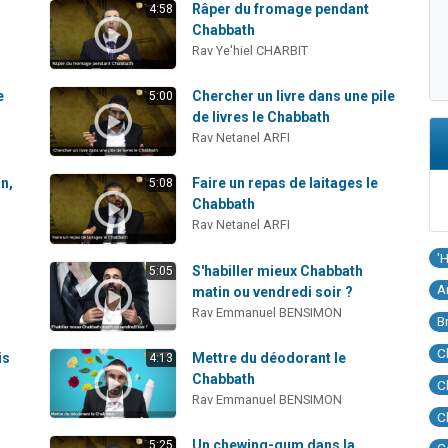
Râper du fromage pendant
4:58
Chabbath
Rav Ye'hiel CHARBIT
e
Chercher un livre dans une pile
5:00
de livres le Chabbath
Rav Netanel ARFI
n,
Faire un repas de laitages le
5:08
Chabbath
Rav Netanel ARFI
'
S'habiller mieux Chabbath
5:05
A
matin ou vendredi soir ?
Rav Emmanuel BENSIMON
B
C
is
Mettre du déodorant le
4:13
Chabbath
C
Rav Emmanuel BENSIMON
C
Un chewing-gum dans la
5:25