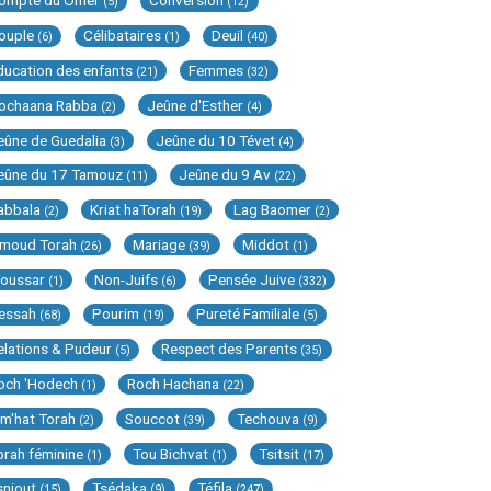
ompte du Omer
Conversion
(5)
(12)
ouple
Célibataires
Deuil
(6)
(1)
(40)
ducation des enfants
Femmes
(21)
(32)
ochaana Rabba
Jeûne d'Esther
(2)
(4)
eûne de Guedalia
Jeûne du 10 Tévet
(3)
(4)
eûne du 17 Tamouz
Jeûne du 9 Av
(11)
(22)
abbala
Kriat haTorah
Lag Baomer
(2)
(19)
(2)
imoud Torah
Mariage
Middot
(26)
(39)
(1)
oussar
Non-Juifs
Pensée Juive
(1)
(6)
(332)
essah
Pourim
Pureté Familiale
(68)
(19)
(5)
elations & Pudeur
Respect des Parents
(5)
(35)
och 'Hodech
Roch Hachana
(1)
(22)
im'hat Torah
Souccot
Techouva
(2)
(39)
(9)
orah féminine
Tou Bichvat
Tsitsit
(1)
(1)
(17)
sniout
Tsédaka
Téfila
(15)
(9)
(247)