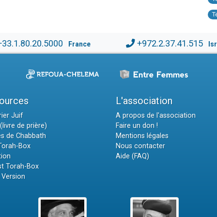
T
+33.1.80.20.5000
+972.2.37.41.515
France
Is
ources
L'association
ier Juif
A propos de l'association
(livre de prière)
Faire un don !
es de Chabbath
Mentions légales
 Torah-Box
Nous contacter
tion
Aide (FAQ)
t Torah-Box
 Version