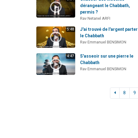
dérangeant le Chabbath,
permis ?
Rav Netanel ARFI
J'ai trouvé de l'argent parte
5:48
le Chabbath
Rav Emmanuel BENSIMON
S'asseoir sur une pierre le
4:47
Chabbath
Rav Emmanuel BENSIMON
8
9