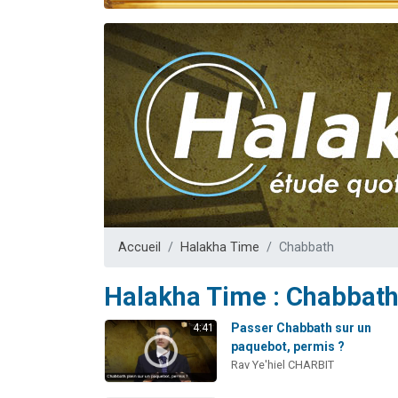
30 perso
Il reste 
12 nouve
29 personnes
Accueil
Halakha Time
Chabbath
Halakha Time : Chabbat
Passer Chabbath sur un
4:41
paquebot, permis ?
Rav Ye'hiel CHARBIT