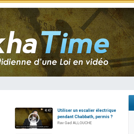
nnes viennent de faire un don pour Sauvez la jambe de Yohan
49 places pour étudier en groupe sur Zoom
lles musiques dans Torah-Box Music
 viennent de demander une bénédiction
h
Utiliser un escalier électrique
4:47
pendant Chabbath, permis ?
Rav Gad ALLOUCHE