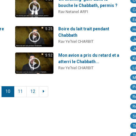
C
bouche le Chabbath, permis ?
C
Rav Netanel ARFI
E
rre
Boire du lait trait pendant
H
5:25
Chabbath
J
Rav Ye'hiel CHARBIT
J
Mon avion a pris du retard et a
5:52
K
atterri le Chabbath...
L
Rav Ye'hiel CHARBIT
M
P
10
11
12
R
R
S
T
T