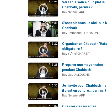
Verser la sauce d’un plat le
5:26
Chabbath, permis ?
Rav Netanel ARFI
S'asseoir sous un abri-bus l
5:33
Chabbath
Rav Emmanuel BENSIMON
Organiser un Chabbath 'Hata
5:22
obligatoire ?
Rav Ye'hiel CHARBIT
Préparer une mayonnaise
5:28
pendant Chabbath
Rav Gad ALLOUCHE
Je l'invite pour Chabbath ma
5:30
il vient en voiture... permis ?
Rav Netanel ARFI
Chasser des insectes
5:04