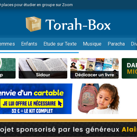
nes viennent de faire un don pour Diane, 80 ans, dans un appartement insalu
viennent de nous rejoindre sur WhatsApp
viennent de nous rejoindre sur WhatsApp
es viennent de faire un don pour Reloger Rivka, 6 enfants, victime de violences
es viennent de faire un don pour 1 Journée de Vacances Pour les Enfants
emmes
Enfants
Etude sur Texte
Musique
Paracha
Di
 viennent de demander une bénédiction
viennent de nous rejoindre sur WhatsApp
49 places pour étudier en groupe sur Zoom
 donner son Maasser
viennent de nous rejoindre sur WhatsApp
viennent de nous rejoindre sur WhatsApp
de donner son Maasser
es viennent de faire un don pour 5 jours de vacances aux Orphelins
viennent de nous rejoindre sur WhatsApp
 viennent de demander une bénédiction