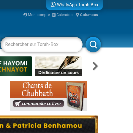
WhatsApp Torah-Box
bre
Mon compte
Calendrier
Columbus
...
vertissements
Livres
Rabbanim