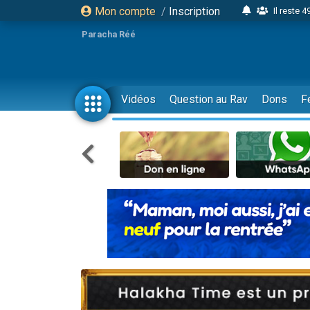
Mon compte
/
Inscription
16 person
2 personnes 
Paracha Réé
6 personnes 
4 personn
2 personn
Vidéos
Question au Rav
Dons
F
17 personnes
4 personnes 
Il reste 
Eva vient de
4 personnes 
3 personnes 
Odaya vient 
3 personn
2 personnes 
13 personnes