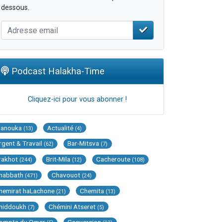
dessous.
Podcast Halakha-Time
Cliquez-ici pour vous abonner !
Hanouka
Actualité
(13)
(4)
rgent & Travail
Bar-Mitsva
(62)
(7)
rakhot
Brit-Mila
Cacheroute
(244)
(12)
(108)
habbath
Chavouot
(471)
(24)
hemirat haLachone
Chemita
(21)
(13)
hiddoukh
Chémini Atseret
(7)
(5)