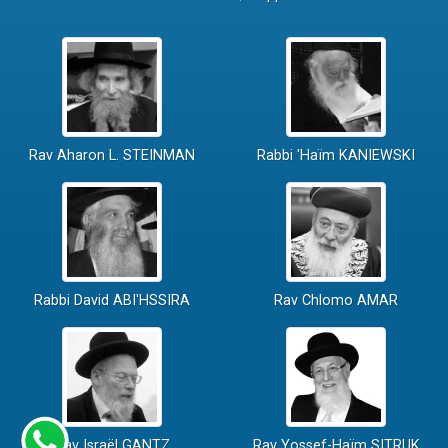
Rav Aharon L. STEINMAN
Rabbi 'Haïm KANIEWSKI
Rabbi David ABI'HSSIRA
Rav Chlomo AMAR
Rav Israël GANTZ
Rav Yossef-Haïm SITRUK