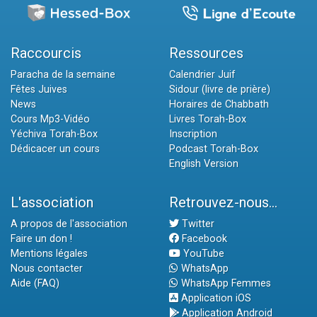
Raccourcis
Ressources
Paracha de la semaine
Calendrier Juif
Fêtes Juives
Sidour (livre de prière)
News
Horaires de Chabbath
Cours Mp3-Vidéo
Livres Torah-Box
Yéchiva Torah-Box
Inscription
Dédicacer un cours
Podcast Torah-Box
English Version
L'association
Retrouvez-nous...
A propos de l'association
Twitter
Faire un don !
Facebook
Mentions légales
YouTube
Nous contacter
WhatsApp
Aide (FAQ)
WhatsApp Femmes
Application iOS
Application Android