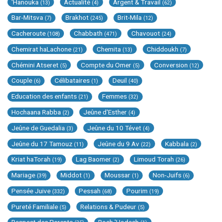
'Hanouka
Actualité
Argent & Travail
(13)
(4)
(62)
Bar-Mitsva
Brakhot
Brit-Mila
(7)
(245)
(12)
Cacheroute
Chabbath
Chavouot
(108)
(471)
(24)
Chemirat haLachone
Chemita
Chiddoukh
(21)
(13)
(7)
Chémini Atseret
Compte du Omer
Conversion
(5)
(5)
(12)
Couple
Célibataires
Deuil
(6)
(1)
(40)
Education des enfants
Femmes
(21)
(32)
Hochaana Rabba
Jeûne d'Esther
(2)
(4)
Jeûne de Guedalia
Jeûne du 10 Tévet
(3)
(4)
Jeûne du 17 Tamouz
Jeûne du 9 Av
Kabbala
(11)
(22)
(2)
Kriat haTorah
Lag Baomer
Limoud Torah
(19)
(2)
(26)
Mariage
Middot
Moussar
Non-Juifs
(39)
(1)
(1)
(6)
Pensée Juive
Pessah
Pourim
(332)
(68)
(19)
Pureté Familiale
Relations & Pudeur
(5)
(5)