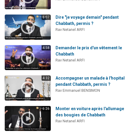
Il reste 49 places pour étudier en groupe sur Zoom
Eva vient de donner son Maasser
Dire "je voyage demain" pendant
6:07
4 personnes viennent de nous rejoindre sur WhatsApp
Chabbath, permis ?
Rav Netanel ARFI
3 personnes viennent de nous rejoindre sur WhatsApp
3 personnes viennent de faire un don pour Événements Torah-Box
Demander le prix d'un vêtement le
4:58
Chabbath
Rav Netanel ARFI
Accompagner un malade à l'hopital
4:32
pendant Chabbath, permis ?
Rav Emmanuel BENSIMON
Monter en voiture après l'allumage
6:26
des bougies de Chabbath
Rav Netanel ARFI