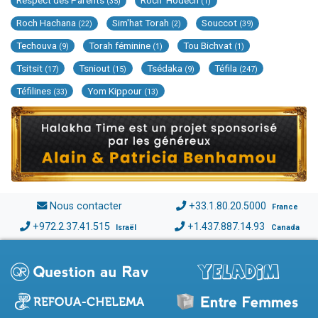
Respect des Parents
Roch 'Hodech
(35)
(1)
Roch Hachana
Sim'hat Torah
Souccot
(22)
(2)
(39)
Techouva
Torah féminine
Tou Bichvat
(9)
(1)
(1)
Tsitsit
Tsniout
Tsédaka
Téfila
(17)
(15)
(9)
(247)
Téfilines
Yom Kippour
(33)
(13)
Nous contacter
+33.1.80.20.5000
France
+972.2.37.41.515
+1.437.887.14.93
Israël
Canada