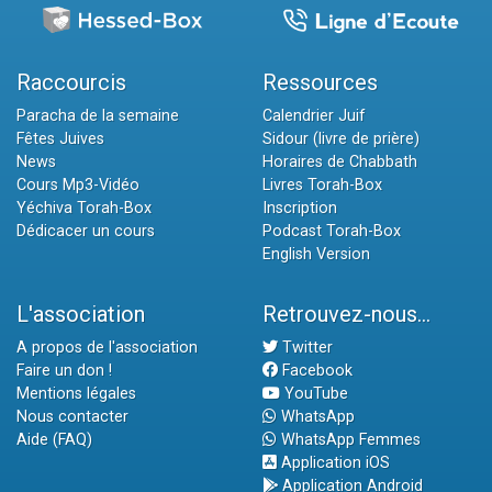
Raccourcis
Ressources
Paracha de la semaine
Calendrier Juif
Fêtes Juives
Sidour (livre de prière)
News
Horaires de Chabbath
Cours Mp3-Vidéo
Livres Torah-Box
Yéchiva Torah-Box
Inscription
Dédicacer un cours
Podcast Torah-Box
English Version
L'association
Retrouvez-nous...
A propos de l'association
Twitter
Faire un don !
Facebook
Mentions légales
YouTube
Nous contacter
WhatsApp
Aide (FAQ)
WhatsApp Femmes
Application iOS
Application Android