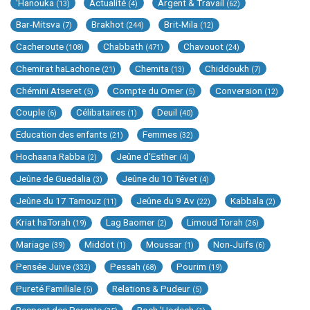
'Hanouka
Actualité
Argent & Travail
(13)
(4)
(62)
Bar-Mitsva
Brakhot
Brit-Mila
(7)
(244)
(12)
Cacheroute
Chabbath
Chavouot
(108)
(471)
(24)
Chemirat haLachone
Chemita
Chiddoukh
(21)
(13)
(7)
Chémini Atseret
Compte du Omer
Conversion
(5)
(5)
(12)
Couple
Célibataires
Deuil
(6)
(1)
(40)
Education des enfants
Femmes
(21)
(32)
Hochaana Rabba
Jeûne d'Esther
(2)
(4)
Jeûne de Guedalia
Jeûne du 10 Tévet
(3)
(4)
Jeûne du 17 Tamouz
Jeûne du 9 Av
Kabbala
(11)
(22)
(2)
Kriat haTorah
Lag Baomer
Limoud Torah
(19)
(2)
(26)
Mariage
Middot
Moussar
Non-Juifs
(39)
(1)
(1)
(6)
Pensée Juive
Pessah
Pourim
(332)
(68)
(19)
Pureté Familiale
Relations & Pudeur
(5)
(5)