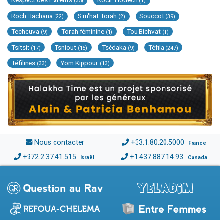
Respect des Parents
Roch 'Hodech
(35)
(1)
Roch Hachana
Sim'hat Torah
Souccot
(22)
(2)
(39)
Techouva
Torah féminine
Tou Bichvat
(9)
(1)
(1)
Tsitsit
Tsniout
Tsédaka
Téfila
(17)
(15)
(9)
(247)
Téfilines
Yom Kippour
(33)
(13)
Nous contacter
+33.1.80.20.5000
France
+972.2.37.41.515
+1.437.887.14.93
Israël
Canada