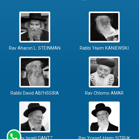
Rav Aharon L. STEINMAN
Rabbi 'Haïm KANIEWSKI
Rabbi David ABI'HSSIRA
Rav Chlomo AMAR
Rav Israël GANTZ
Rav Yossef-Haïm SITRUK