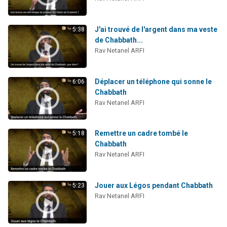
2 personnes viennent de nous rejoindre sur WhatsApp
13 personnes viennent de demander une bénédiction
J'ai trouvé de l'argent dans ma veste
5:38
Il reste 49 places pour étudier en groupe sur Zoom
de Chabbath...
Rav Netanel ARFI
12 nouvelles musiques dans Torah-Box Music
2 personnes viennent de nous rejoindre sur WhatsApp
Déplacer un téléphone qui sonne le
6:06
Chabbath
Rav Netanel ARFI
Remettre un cadre tombé le
5:18
Chabbath
Rav Netanel ARFI
Jouer aux Légos pendant Chabbath
5:23
Rav Netanel ARFI