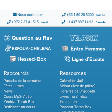
Nous contacter
+33.1.80.20.5000
France
+972.2.37.41.515
+1.437.887.14.93
Israël
Canada
Raccourcis
Ressources
Paracha de la semaine
Calendrier Juif
Fêtes Juives
Sidour (livre de prière)
News
Horaires de Chabbath
Cours Mp3-Vidéo
Livres Torah-Box
Yéchiva Torah-Box
Inscription
Dédicacer un cours
Podcast Torah-Box