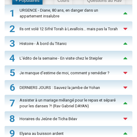
+ Populaires
Cours
Questions au Rav
1
URGENCE - Diane, 80 ans, en danger dans un
appartement insalubre
2
Ils ont volé 12 Sifré Torah à Levallois… mais pas la Torah
3
Histoire - À bord du Titanic
4
L'édito de la semaine - En visite chez le Steipler
5
Je manque d'estime de moi, comment y remédier ?
6
DERNIERS JOURS : Sauvez la jambe de Yohan
7
Assister à un mariage mélangé pour le repas et séparé
pour les danses ?! (Rav Gabriel DAYAN)
8
Horaires du Jeûne de Ticha Béav
9
Elyana au buisson ardent