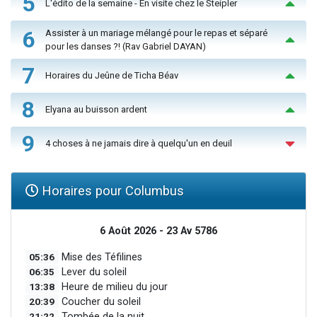
5
L'édito de la semaine - En visite chez le Steipler
6
Assister à un mariage mélangé pour le repas et séparé
pour les danses ?! (Rav Gabriel DAYAN)
7
Horaires du Jeûne de Ticha Béav
8
Elyana au buisson ardent
9
4 choses à ne jamais dire à quelqu'un en deuil
Horaires pour Columbus
6 Août 2026 - 23 Av 5786
05:36
Mise des Téfilines
06:35
Lever du soleil
13:38
Heure de milieu du jour
20:39
Coucher du soleil
21:22
Tombée de la nuit