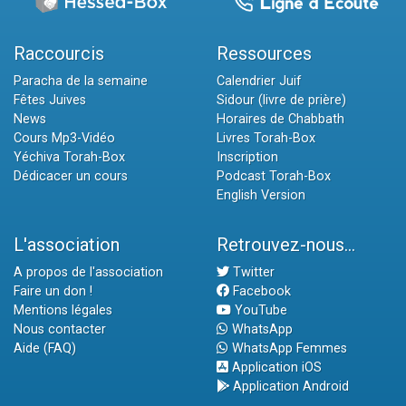
Raccourcis
Ressources
Paracha de la semaine
Calendrier Juif
Fêtes Juives
Sidour (livre de prière)
News
Horaires de Chabbath
Cours Mp3-Vidéo
Livres Torah-Box
Yéchiva Torah-Box
Inscription
Dédicacer un cours
Podcast Torah-Box
English Version
L'association
Retrouvez-nous...
A propos de l'association
Twitter
Faire un don !
Facebook
Mentions légales
YouTube
Nous contacter
WhatsApp
Aide (FAQ)
WhatsApp Femmes
Application iOS
Application Android