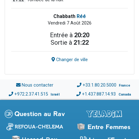
Chabbath
Réé
Vendredi 7 Août 2026
Entrée à
20:20
Sortie à
21:22
Changer de ville
Nous contacter
+33.1.80.20.5000
France
+972.2.37.41.515
+1.437.887.14.93
Israël
Canada