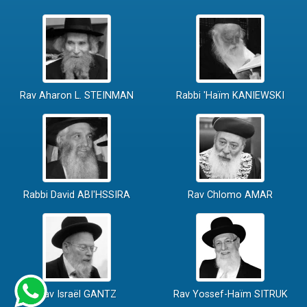
Rav Aharon L. STEINMAN
Rabbi 'Haïm KANIEWSKI
Rabbi David ABI'HSSIRA
Rav Chlomo AMAR
Rav Israël GANTZ
Rav Yossef-Haïm SITRUK