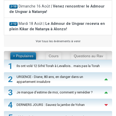
Dimanche 16 Août |
Venez rencontrer le Admour
J-10
de Ungvar à Natanya!
Mardi 18 Août |
Le Admour de Ungvar recevra en
J-12
plein Kikar de Natanya à Alonzo!
Voir tous les événements à venir
+ Populaires
Cours
Questions au Rav
1
Ils ont volé 12 Sifré Torah à Levallois… mais pas la Torah
2
URGENCE - Diane, 80 ans, en danger dans un
appartement insalubre
3
Je manque d'estime de moi, comment y remédier ?
4
DERNIERS JOURS : Sauvez la jambe de Yohan