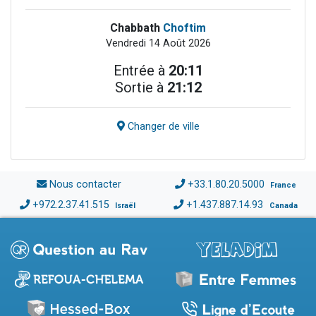
Chabbath
Choftim
Vendredi 14 Août 2026
Entrée à
20:11
Sortie à
21:12
Changer de ville
Nous contacter
+33.1.80.20.5000
France
+972.2.37.41.515
+1.437.887.14.93
Israël
Canada