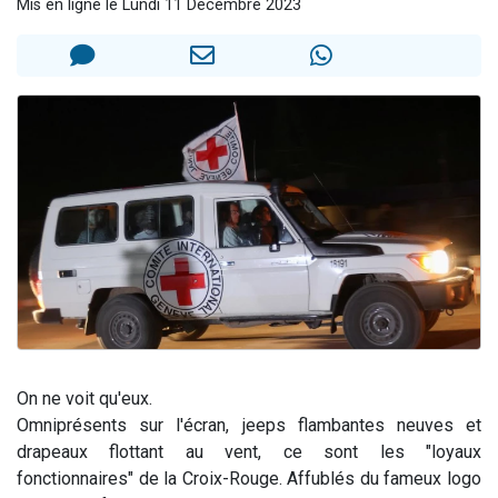
Mis en ligne le Lundi 11 Décembre 2023
3 personnes viennent de nous rejoindre sur WhatsApp
11 personnes viennent de demander une bénédiction
Il reste 49 places pour étudier en groupe sur Zoom
3 personnes viennent de faire un don pour Diane, 80 ans, dans un appartement insalubre
5 personnes viennent de faire un don pour Reloger Rivka, 6 enfants, victime de violences...
On ne voit qu'eux.
Omniprésents sur l'écran, jeeps flambantes neuves et
drapeaux flottant au vent, ce sont les "loyaux
fonctionnaires" de la Croix-Rouge. Affublés du fameux logo