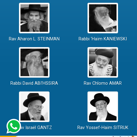
Rav Aharon L. STEINMAN
Rabbi 'Haïm KANIEWSKI
Rabbi David ABI'HSSIRA
Rav Chlomo AMAR
Rav Israël GANTZ
Rav Yossef-Haïm SITRUK