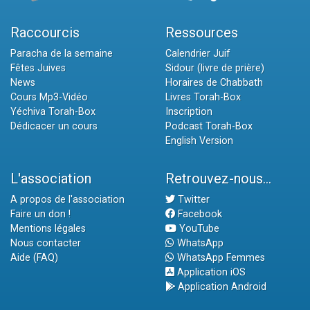
Raccourcis
Ressources
Paracha de la semaine
Calendrier Juif
Fêtes Juives
Sidour (livre de prière)
News
Horaires de Chabbath
Cours Mp3-Vidéo
Livres Torah-Box
Yéchiva Torah-Box
Inscription
Dédicacer un cours
Podcast Torah-Box
English Version
L'association
Retrouvez-nous...
A propos de l'association
Twitter
Faire un don !
Facebook
Mentions légales
YouTube
Nous contacter
WhatsApp
Aide (FAQ)
WhatsApp Femmes
Application iOS
Application Android