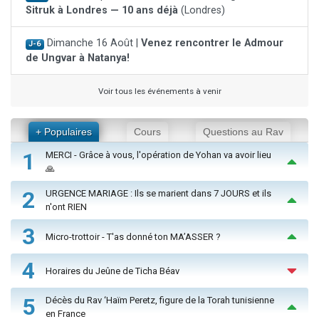
Sitruk à Londres — 10 ans déjà
(Londres)
Dimanche 16 Août |
Venez rencontrer le Admour
J-6
de Ungvar à Natanya!
Voir tous les événements à venir
+ Populaires
Cours
Questions au Rav
1
MERCI - Grâce à vous, l'opération de Yohan va avoir lieu
🙏
2
URGENCE MARIAGE : Ils se marient dans 7 JOURS et ils
n'ont RIEN
3
Micro-trottoir - T'as donné ton MA’ASSER ?
4
Horaires du Jeûne de Ticha Béav
5
Décès du Rav ‘Haïm Peretz, figure de la Torah tunisienne
en France