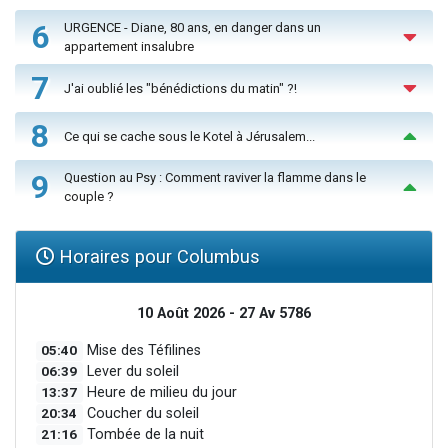
6
URGENCE - Diane, 80 ans, en danger dans un
appartement insalubre
7
J'ai oublié les "bénédictions du matin" ?!
8
Ce qui se cache sous le Kotel à Jérusalem...
9
Question au Psy : Comment raviver la flamme dans le
couple ?
Horaires pour Columbus
10 Août 2026 - 27 Av 5786
05:40
Mise des Téfilines
06:39
Lever du soleil
13:37
Heure de milieu du jour
20:34
Coucher du soleil
21:16
Tombée de la nuit