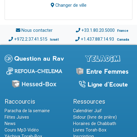
Changer de ville
Nous contacter
+33.1.80.20.5000
France
+972.2.37.41.515
+1.437.887.14.93
Israël
Canada
Raccourcis
Ressources
Paracha de la semaine
Calendrier Juif
Fêtes Juives
Sidour (livre de prière)
News
Horaires de Chabbath
Cours Mp3-Vidéo
Livres Torah-Box
Yéchiva Torah-Box
Inscription