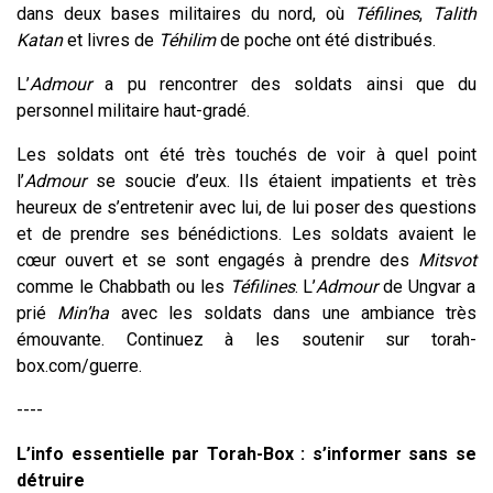
dans deux bases militaires du nord, où
Téfilines
,
Talith
Katan
et livres de
Téhilim
de poche ont été distribués.
L’
Admour
a pu rencontrer des soldats ainsi que du
personnel militaire haut-gradé.
Les soldats ont été très touchés de voir à quel point
l’
Admour
se soucie d’eux. Ils étaient impatients et très
heureux de s’entretenir avec lui, de lui poser des questions
et de prendre ses bénédictions. Les soldats avaient le
cœur ouvert et se sont engagés à prendre des
Mitsvot
comme le Chabbath ou les
Téfilines
. L’
Admour
de Ungvar a
prié
Min’ha
avec les soldats dans une ambiance très
émouvante. Continuez à les soutenir sur torah-
box.com/guerre.
----
L’info essentielle par Torah-Box : s’informer sans se
détruire