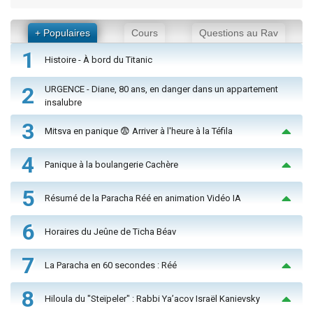
+ Populaires
Cours
Questions au Rav
1
Histoire - À bord du Titanic
2
URGENCE - Diane, 80 ans, en danger dans un appartement
insalubre
3
Mitsva en panique 😨 Arriver à l'heure à la Téfila
4
Panique à la boulangerie Cachère
5
Résumé de la Paracha Réé en animation Vidéo IA
6
Horaires du Jeûne de Ticha Béav
7
La Paracha en 60 secondes : Réé
8
Hiloula du "Steïpeler" : Rabbi Ya’acov Israël Kanievsky