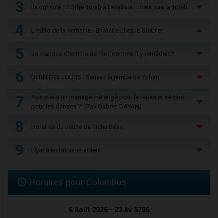
3
Ils ont volé 12 Sifré Torah à Levallois… mais pas la Torah
4
L'édito de la semaine - En visite chez le Steipler
5
Je manque d'estime de moi, comment y remédier ?
6
DERNIERS JOURS : Sauvez la jambe de Yohan
7
Assister à un mariage mélangé pour le repas et séparé
pour les danses ?! (Rav Gabriel DAYAN)
8
Horaires du Jeûne de Ticha Béav
9
Elyana au buisson ardent
Horaires pour Columbus
6 Août 2026 - 23 Av 5786