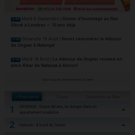
Mardi 8 Septembre |
Dinner d'hommage au Rav
J-33
Sitruk à Londres — 10 ans déjà
Dimanche 16 Août |
Venez rencontrer le Admour
J-10
de Ungvar à Natanya!
Mardi 18 Août |
Le Admour de Ungvar recevra en
J-12
plein Kikar de Natanya à Alonzo!
Voir tous les événements à venir
+ Populaires
Cours
Questions au Rav
1
URGENCE - Diane, 80 ans, en danger dans un
appartement insalubre
2
Histoire - À bord du Titanic