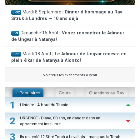
Mardi 8 Septembre |
Dinner d'hommage au Rav
J-32
Sitruk à Londres — 10 ans déjà
Dimanche 16 Août |
Venez rencontrer le Admour
J-9
de Ungvar à Natanya!
Mardi 18 Août |
Le Admour de Ungvar recevra en
J-11
plein Kikar de Natanya à Alonzo!
Voir tous les événements à venir
+ Populaires
Cours
Questions au Rav
1
Histoire - À bord du Titanic
2
URGENCE - Diane, 80 ans, en danger dans un
appartement insalubre
3
Ils ont volé 12 Sifré Torah à Levallois… mais pas la Torah