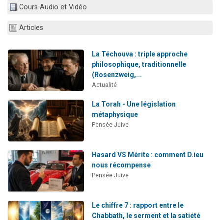
Cours Audio et Vidéo
Il reste 49 places pour étudier en groupe sur Zoom
3 personnes viennent de nous rejoindre sur WhatsApp
Articles
2 personnes viennent de nous rejoindre sur WhatsApp
2 nouvelles musiques dans Torah-Box Music
La Téchouva : triple approche
philosophique, traditionnelle
6 personnes viennent de nous rejoindre sur WhatsApp
(Rosenzweig,...
Actualité
La Torah - Une législation
métaphysique
Pensée Juive
Hasard VS Mérite : comment D.ieu
nous récompense
Pensée Juive
Le chiffre 7 : rapport entre le
Chabbath, le serment et la satiété