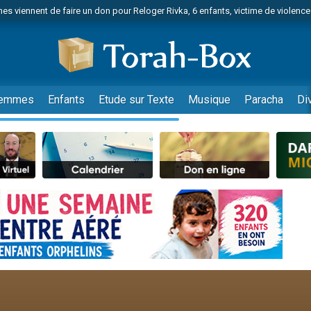
es viennent de faire un don pour Reloger Rivka, 6 enfants, victime de violences
es viennent de faire un don pour 1 Journée de Vacances Pour les Enfants
 viennent de demander une bénédiction
viennent de nous rejoindre sur WhatsApp
49 places pour étudier en groupe sur Zoom
emmes
Enfants
Etude sur Texte
Musique
Paracha
Di
nes viennent de faire un don pour Diane, 80 ans, dans un appartement insalu
 donner son Maasser
viennent de nous rejoindre sur WhatsApp
viennent de nous rejoindre sur WhatsApp
es viennent de faire un don pour 5 jours de vacances aux Orphelins
de donner son Maasser
viennent de nous rejoindre sur WhatsApp
 viennent de demander une bénédiction
lles musiques dans Torah-Box Music
nnes viennent de faire un don pour Sauvez la jambe de Yohan