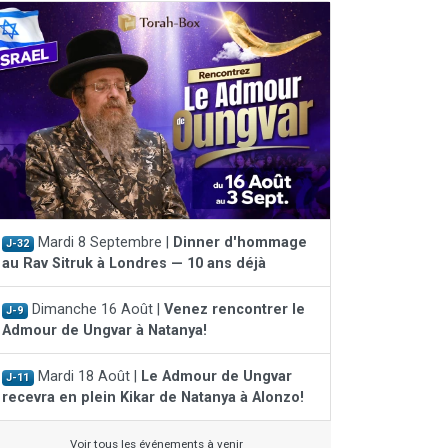
Mardi 8 Septembre |
Dinner d'hommage
J-32
au Rav Sitruk à Londres — 10 ans déjà
Dimanche 16 Août |
Venez rencontrer le
J-9
Admour de Ungvar à Natanya!
Mardi 18 Août |
Le Admour de Ungvar
J-11
recevra en plein Kikar de Natanya à Alonzo!
Voir tous les événements à venir