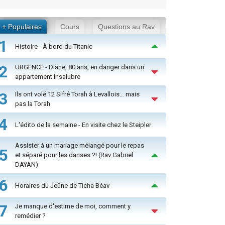
+ Populaires
Cours
Questions au Rav
1
Histoire - À bord du Titanic
2
URGENCE - Diane, 80 ans, en danger dans un
appartement insalubre
3
Ils ont volé 12 Sifré Torah à Levallois… mais
pas la Torah
4
L'édito de la semaine - En visite chez le Steipler
Assister à un mariage mélangé pour le repas
5
et séparé pour les danses ?! (Rav Gabriel
DAYAN)
6
Horaires du Jeûne de Ticha Béav
7
Je manque d'estime de moi, comment y
remédier ?