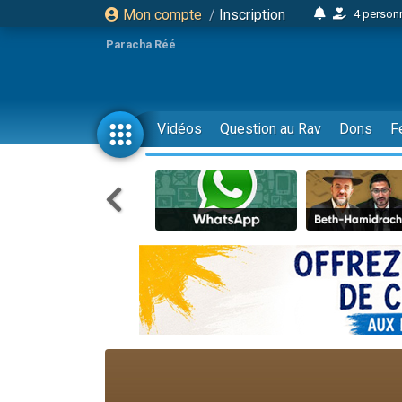
Mon compte
/
Inscription
4 personn
2 personn
Paracha Réé
17 personnes
4 personnes 
Il reste 
Vidéos
Question au Rav
Dons
F
23 person
Eva vient de
4 personnes 
3 personnes 
3 personn
Odaya vient 
2 personnes 
13 personnes
12 nouve
30 perso