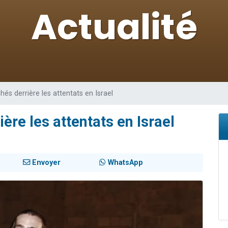
49 places pour étudier en groupe sur Zoom
viennent de nous rejoindre sur WhatsApp
viennent de nous rejoindre sur WhatsApp
les musiques dans Torah-Box Music
viennent de nous rejoindre sur WhatsApp
hés derrière les attentats en Israel
ère les attentats en Israel
Envoyer
WhatsApp