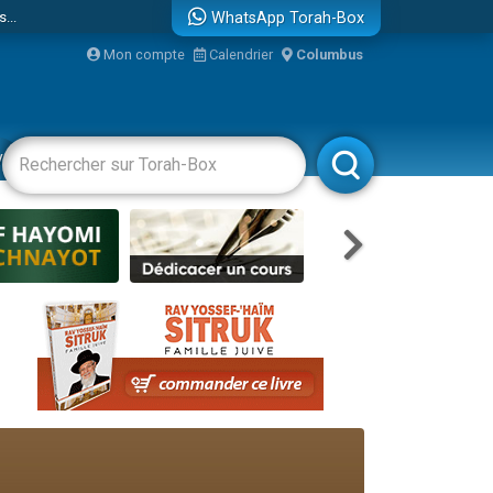
...
WhatsApp Torah-Box
Mon compte
Calendrier
Columbus
vertissements
Livres
Rabbanim
bre