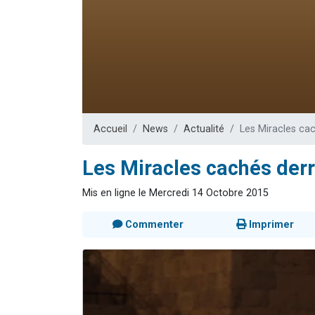
Il reste 
3 personnes 
2 personnes 
2 nouvel
6 personnes 
Accueil
News
Actualité
Les Miracles cac
Les Miracles cachés derri
Mis en ligne le Mercredi 14 Octobre 2015
Commenter
Imprimer