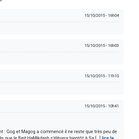
15/10/2015 - 16h04
15/10/2015 - 16h03
15/10/2015 - 11h10
15/10/2015 - 10h41
nt : Gog et Magog a commencé il ne reste que très peu de
s que le Beit HaMikdash s'élèvera bientôt à Sa [...]
lire la