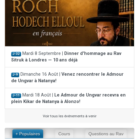
Mardi 8 Septembre |
Dinner d'hommage au Rav
J-32
Sitruk à Londres — 10 ans déjà
Dimanche 16 Août |
Venez rencontrer le Admour
J-9
de Ungvar à Natanya!
Mardi 18 Août |
Le Admour de Ungvar recevra en
J-11
plein Kikar de Natanya à Alonzo!
Voir tous les événements à venir
+ Populaires
Cours
Questions au Rav