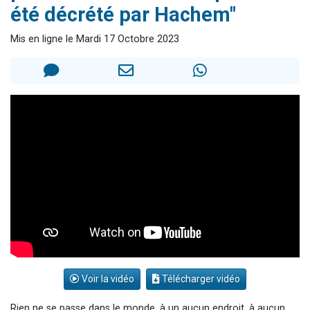
été décrété par Hachem"
2 personnes viennent de nous rejoindre sur WhatsApp
2 nouvelles musiques dans Torah-Box Music
Mis en ligne le Mardi 17 Octobre 2023
3 personnes viennent de nous rejoindre sur WhatsApp
8 personnes viennent de faire un don pour Tsédaka : pauvres d'Israel
2 personnes viennent de faire un don pour 1 Journée de Vacances Pour les Enfants
Voir la vidéo
Télécharger vidéo
Rien ne se passe dans le monde, à un aucun endroit, à aucun