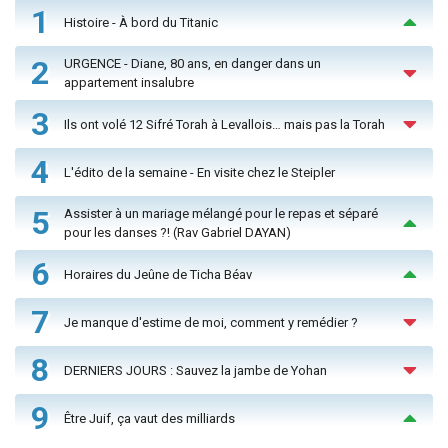
1
Histoire - À bord du Titanic
2
URGENCE - Diane, 80 ans, en danger dans un
appartement insalubre
3
Ils ont volé 12 Sifré Torah à Levallois… mais pas la Torah
4
L'édito de la semaine - En visite chez le Steipler
5
Assister à un mariage mélangé pour le repas et séparé
pour les danses ?! (Rav Gabriel DAYAN)
6
Horaires du Jeûne de Ticha Béav
7
Je manque d'estime de moi, comment y remédier ?
8
DERNIERS JOURS : Sauvez la jambe de Yohan
9
Être Juif, ça vaut des milliards