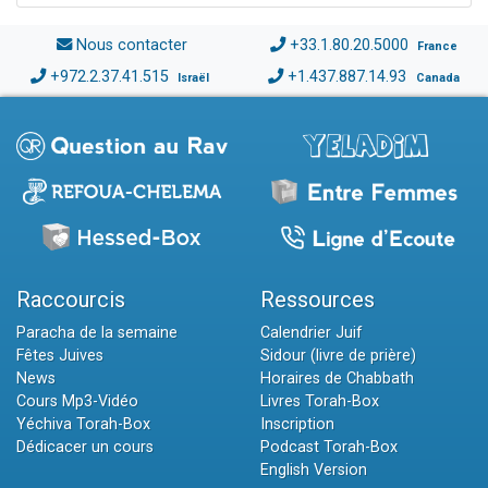
Nous contacter
+33.1.80.20.5000
France
+972.2.37.41.515
+1.437.887.14.93
Israël
Canada
Raccourcis
Ressources
Paracha de la semaine
Calendrier Juif
Fêtes Juives
Sidour (livre de prière)
News
Horaires de Chabbath
Cours Mp3-Vidéo
Livres Torah-Box
Yéchiva Torah-Box
Inscription
Dédicacer un cours
Podcast Torah-Box
English Version