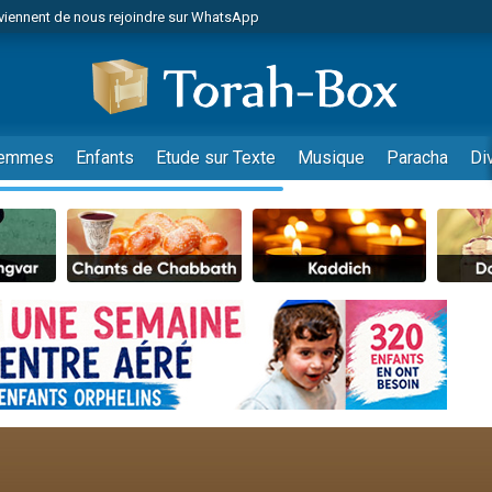
viennent de nous rejoindre sur WhatsApp
es viennent de faire un don pour Reloger Rivka, 6 enfants, victime de violences
es viennent de faire un don pour 1 Journée de Vacances Pour les Enfants
 viennent de demander une bénédiction
viennent de nous rejoindre sur WhatsApp
emmes
Enfants
Etude sur Texte
Musique
Paracha
Di
49 places pour étudier en groupe sur Zoom
nes viennent de faire un don pour Diane, 80 ans, dans un appartement insalu
 donner son Maasser
viennent de nous rejoindre sur WhatsApp
viennent de nous rejoindre sur WhatsApp
es viennent de faire un don pour 5 jours de vacances aux Orphelins
de donner son Maasser
 viennent de demander une bénédiction
viennent de nous rejoindre sur WhatsApp
nnes viennent de faire un don pour Sauvez la jambe de Yohan