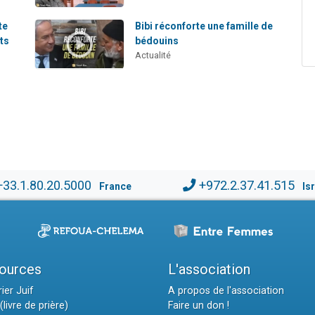
te
Bibi réconforte une famille de
ts
bédouins
Actualité
+33.1.80.20.5000
+972.2.37.41.515
France
Is
ources
L'association
ier Juif
A propos de l'association
(livre de prière)
Faire un don !