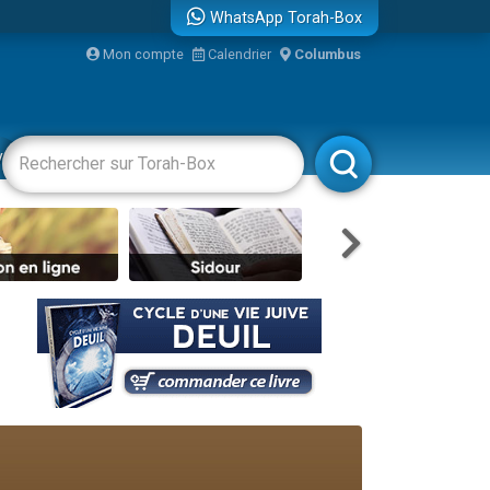
WhatsApp Torah-Box
...
Mon compte
Calendrier
Columbus
vertissements
Livres
Rabbanim
bre