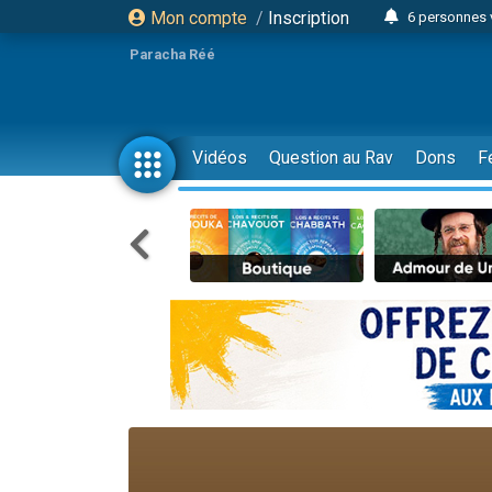
Mon compte
/
Inscription
6 personnes 
4 personn
Paracha Réé
2 personn
17 personnes
4 personnes 
Vidéos
Question au Rav
Dons
F
Il reste 
23 person
Eva vient de
4 personnes 
3 personnes 
3 personn
Odaya vient 
13 personnes
2 personnes 
30 perso