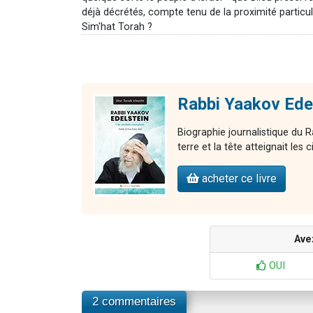
déjà décrétés, compte tenu de la proximité particul
Sim'hat Torah ?
Rabbi Yaakov Edel
Biographie journalistique du R
terre et la tête atteignait les c
acheter ce livre
Ave
OUI
2 commentaires