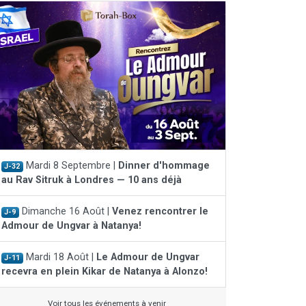
Mardi 8 Septembre |
Dinner d'hommage
J-32
au Rav Sitruk à Londres — 10 ans déjà
Dimanche 16 Août |
Venez rencontrer le
J-9
Admour de Ungvar à Natanya!
Mardi 18 Août |
Le Admour de Ungvar
J-11
recevra en plein Kikar de Natanya à Alonzo!
Voir tous les événements à venir