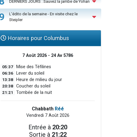
8
DERNIERS JOURS : Sauvez la jambe de Yohan
9
L'édito de la semaine - En visite chez le
Steipler
Horaires pour Columbus
7 Août 2026 - 24 Av 5786
05:37
Mise des Téfilines
06:36
Lever du soleil
13:38
Heure de milieu du jour
20:38
Coucher du soleil
21:21
Tombée de la nuit
Chabbath
Réé
Vendredi 7 Août 2026
Entrée à
20:20
Sortie à
21:22