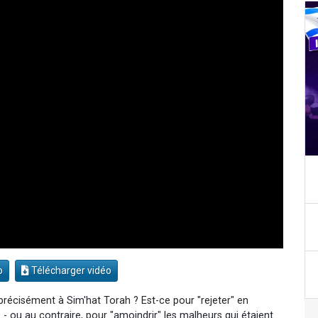
o
Télécharger vidéo
précisément à Sim'hat Torah ? Est-ce pour "rejeter" en
e - ou au contraire, pour "amoindrir" les malheurs qui étaient