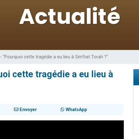
49 places pour étudier en groupe sur Zoom
lles musiques dans Torah-Box Music
viennent de nous rejoindre sur WhatsApp
viennent de nous rejoindre sur WhatsApp
viennent de nous rejoindre sur WhatsApp
 - "Pourquoi cette tragédie a eu lieu à Sim'hat Torah ?"
oi cette tragédie a eu lieu à
Envoyer
WhatsApp