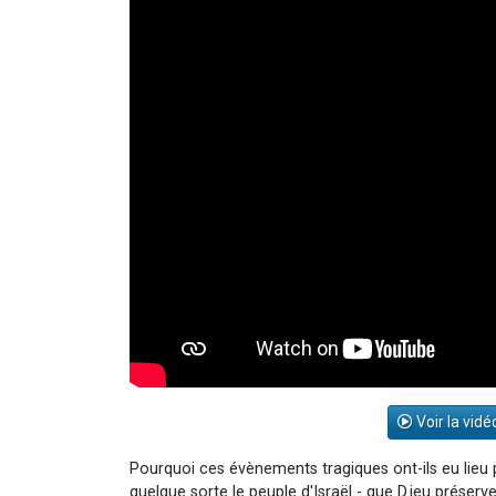
Voir la vidé
Pourquoi ces évènements tragiques ont-ils eu lieu 
quelque sorte le peuple d'Israël - que D.ieu préserv