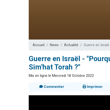
Il reste 
12 nouve
3 personnes 
2 personnes 
2 personnes 
Accueil
News
Actualité
Guerre en Israël
Guerre en Israël - "Pourqu
Sim'hat Torah ?"
Mis en ligne le Mercredi 18 Octobre 2023
Commenter
Imprimer