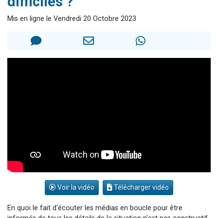
difficiles ?"
Nouvelle émission radio : Visions de grandeur n°104 : Le Chabbath et le Birkat Hamazone à travers le temps
Mis en ligne le Vendredi 20 Octobre 2023
61 personnes viennent de demander une bénédiction
Ariel vient de donner son Maasser
Il reste 49 places pour étudier en groupe sur Zoom
Eva vient de donner son Maasser
Voir la vidéo
Télécharger vidéo
En quoi le fait d'écouter les médias en boucle pour être