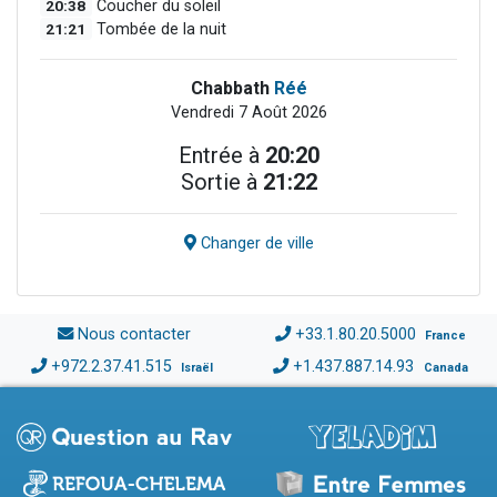
20:38
Coucher du soleil
21:21
Tombée de la nuit
Chabbath
Réé
Vendredi 7 Août 2026
Entrée à
20:20
Sortie à
21:22
Changer de ville
Nous contacter
+33.1.80.20.5000
France
+972.2.37.41.515
+1.437.887.14.93
Israël
Canada