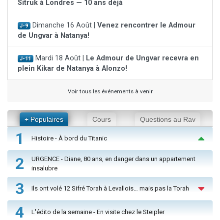
Sitruk à Londres — 10 ans déjà
Dimanche 16 Août |
Venez rencontrer le Admour
J-9
de Ungvar à Natanya!
Mardi 18 Août |
Le Admour de Ungvar recevra en
J-11
plein Kikar de Natanya à Alonzo!
Voir tous les événements à venir
+ Populaires
Cours
Questions au Rav
1
Histoire - À bord du Titanic
2
URGENCE - Diane, 80 ans, en danger dans un appartement
insalubre
3
Ils ont volé 12 Sifré Torah à Levallois… mais pas la Torah
4
L'édito de la semaine - En visite chez le Steipler