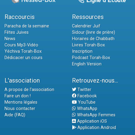
Raccourcis
Ressources
Paracha de la semaine
Calendrier Juif
Fêtes Juives
Sidour (livre de prière)
News
Horaires de Chabbath
Cours Mp3-Vidéo
Livres Torah-Box
Yéchiva Torah-Box
Inscription
Dédicacer un cours
Podcast Torah-Box
English Version
L'association
Retrouvez-nous...
A propos de l'association
Twitter
Faire un don !
Facebook
Mentions légales
YouTube
Nous contacter
WhatsApp
Aide (FAQ)
WhatsApp Femmes
Application iOS
Application Android