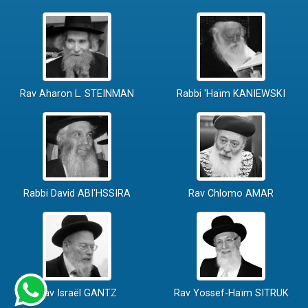
Rav Aharon L. STEINMAN
Rabbi 'Haïm KANIEWSKI
Rabbi David ABI'HSSIRA
Rav Chlomo AMAR
Rav Israël GANTZ
Rav Yossef-Haïm SITRUK