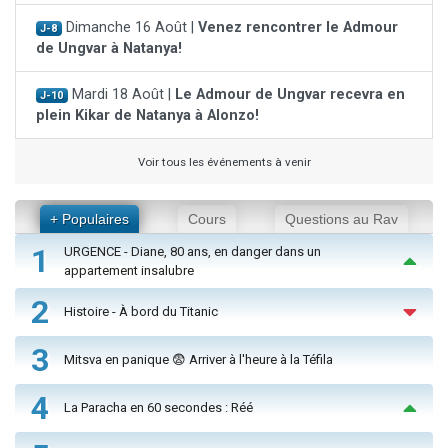
Dimanche 16 Août |
Venez rencontrer le Admour
J-8
de Ungvar à Natanya!
Mardi 18 Août |
Le Admour de Ungvar recevra en
J-10
plein Kikar de Natanya à Alonzo!
Voir tous les événements à venir
+ Populaires
Cours
Questions au Rav
1
URGENCE - Diane, 80 ans, en danger dans un
appartement insalubre
2
Histoire - À bord du Titanic
3
Mitsva en panique 😨 Arriver à l'heure à la Téfila
4
La Paracha en 60 secondes : Réé