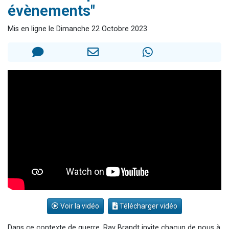
évènements"
13 personnes viennent de demander une bénédiction
30 personnes viennent de faire un don pour Sauvez la jambe de Yohan
Mis en ligne le Dimanche 22 Octobre 2023
Il reste 49 places pour étudier en groupe sur Zoom
12 nouvelles musiques dans Torah-Box Music
29 personnes viennent de demander une bénédiction
Voir la vidéo
Télécharger vidéo
Dans ce contexte de guerre, Rav Brandt invite chacun de nous à