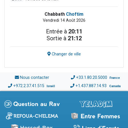
Chabbath
Choftim
Vendredi 14 Août 2026
Entrée à
20:11
Sortie à
21:12
Changer de ville
Nous contacter
+33.1.80.20.5000
France
+972.2.37.41.515
+1.437.887.14.93
Israël
Canada