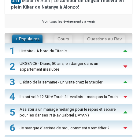
Mardi 18 Août |
Le Admour de Ungvar recevra en
J-11
plein Kikar de Natanya à Alonzo!
Voir tous les événements à venir
+ Populaires
Cours
Questions au Rav
1
Histoire - À bord du Titanic
2
URGENCE - Diane, 80 ans, en danger dans un
appartement insalubre
3
L'édito de la semaine - En visite chez le Steipler
4
Ils ont volé 12 Sifré Torah à Levallois… mais pas la Torah
5
Assister à un mariage mélangé pour le repas et séparé
pour les danses ?! (Rav Gabriel DAYAN)
6
Je manque d'estime de moi, comment y remédier ?