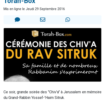
Torah-Box
8 personnes viennent de faire un don pour Tsédaka : pauvres d'Israel
Mis en ligne le Jeudi 29 Septembre 2016
Nouvelle émission radio : Visions de grandeur n°104 : Le Chabbath et le Birkat Hamazone à travers le temps
61 personnes viennent de demander une bénédiction
Ariel vient de donner son Maasser
Il reste 49 places pour étudier en groupe sur Zoom
Ce soir, grande soirée des "Chiv'a" à Jerusalem en mémoire
du Grand-Rabbin Yossef-'Haim Sitruk.