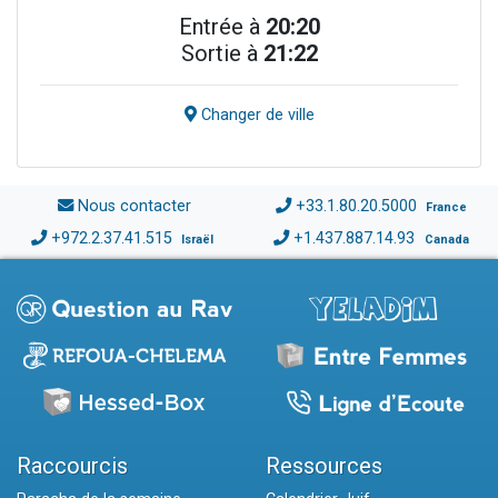
Entrée à
20:20
Sortie à
21:22
Changer de ville
Nous contacter
+33.1.80.20.5000
France
+972.2.37.41.515
+1.437.887.14.93
Israël
Canada
Raccourcis
Ressources