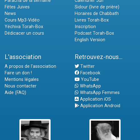
Paracha de la semaine
Calendrier Juif
Fêtes Juives
Sidour (livre de prière)
News
Horaires de Chabbath
Cours Mp3-Vidéo
Livres Torah-Box
Yéchiva Torah-Box
Inscription
Dédicacer un cours
Podcast Torah-Box
English Version
L'association
Retrouvez-nous...
A propos de l'association
Twitter
Faire un don !
Facebook
Mentions légales
YouTube
Nous contacter
WhatsApp
Aide (FAQ)
WhatsApp Femmes
Application iOS
Application Android