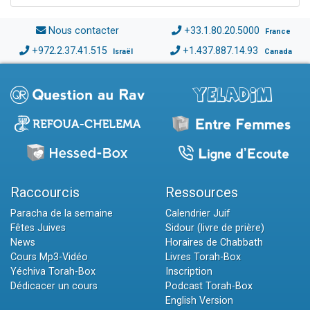
Nous contacter
+33.1.80.20.5000
France
+972.2.37.41.515
+1.437.887.14.93
Israël
Canada
Raccourcis
Ressources
Paracha de la semaine
Calendrier Juif
Fêtes Juives
Sidour (livre de prière)
News
Horaires de Chabbath
Cours Mp3-Vidéo
Livres Torah-Box
Yéchiva Torah-Box
Inscription
Dédicacer un cours
Podcast Torah-Box
English Version