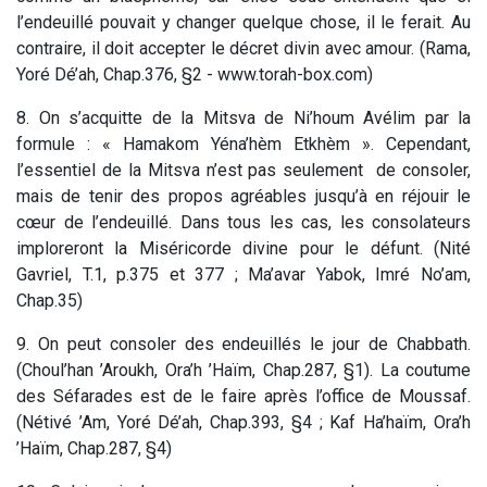
l’endeuillé pouvait y changer quelque chose, il le ferait. Au
contraire, il doit accepter le décret divin avec amour. (Rama,
Yoré Dé’ah, Chap.376, §2 - www.torah-box.com)
8. On s’acquitte de la Mitsva de Ni’houm Avélim par la
formule : « Hamakom Yéna’hèm Etkhèm ». Cependant,
l’essentiel de la Mitsva n’est pas seulement de consoler,
mais de tenir des propos agréables jusqu’à en réjouir le
cœur de l’endeuillé. Dans tous les cas, les consolateurs
imploreront la Miséricorde divine pour le défunt. (Nité
Gavriel, T.1, p.375 et 377 ; Ma’avar Yabok, Imré No’am,
Chap.35)
9. On peut consoler des endeuillés le jour de Chabbath.
(Choul’han ’Aroukh, Ora’h ’Haïm, Chap.287, §1). La coutume
des Séfarades est de le faire après l’office de Moussaf.
(Nétivé ’Am, Yoré Dé’ah, Chap.393, §4 ; Kaf Ha’haïm, Ora’h
’Haïm, Chap.287, §4)