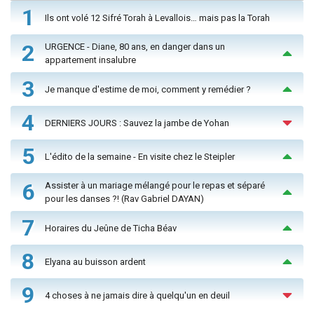
1
Ils ont volé 12 Sifré Torah à Levallois… mais pas la Torah
2
URGENCE - Diane, 80 ans, en danger dans un
appartement insalubre
3
Je manque d'estime de moi, comment y remédier ?
4
DERNIERS JOURS : Sauvez la jambe de Yohan
5
L'édito de la semaine - En visite chez le Steipler
6
Assister à un mariage mélangé pour le repas et séparé
pour les danses ?! (Rav Gabriel DAYAN)
7
Horaires du Jeûne de Ticha Béav
8
Elyana au buisson ardent
9
4 choses à ne jamais dire à quelqu'un en deuil