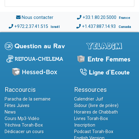
Nous contacter
+33.1.80.20.5000
France
+972.2.37.41.515
+1.437.887.14.93
Israël
Canada
Raccourcis
Ressources
Paracha de la semaine
Calendrier Juif
Fêtes Juives
Sidour (livre de prière)
News
Horaires de Chabbath
Cours Mp3-Vidéo
Livres Torah-Box
Yéchiva Torah-Box
Inscription
Dédicacer un cours
Podcast Torah-Box
English Version