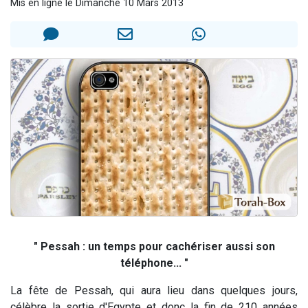
Mis en ligne le Dimanche 10 Mars 2013
6 personnes viennent de faire un don pour 5 enfants déjà orphelins risquent de perdre leur maman
2 personnes viennent de faire un don pour Reloger Rivka, 6 enfants, victime de violences...
10 personnes viennent de demander une bénédiction
Il reste 49 places pour étudier en groupe sur Zoom
2 personnes viennent de nous rejoindre sur WhatsApp
" Pessah : un temps pour cachériser aussi son
téléphone... "
La fête de Pessah, qui aura lieu dans quelques jours,
célèbre la sortie d'Egypte et donc la fin de 210 années