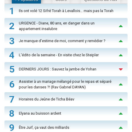
1
Ils ont volé 12 Sifré Torah à Levallois… mais pas la Torah
2
URGENCE - Diane, 80 ans, en danger dans un
appartement insalubre
3
Je manque d'estime de moi, comment y remédier ?
4
L'édito de la semaine - En visite chez le Steipler
5
DERNIERS JOURS : Sauvez la jambe de Yohan
6
Assister à un mariage mélangé pour le repas et séparé
pour les danses ?! (Rav Gabriel DAYAN)
7
Horaires du Jeûne de Ticha Béav
8
Elyana au buisson ardent
9
Être Juif, ça vaut des milliards