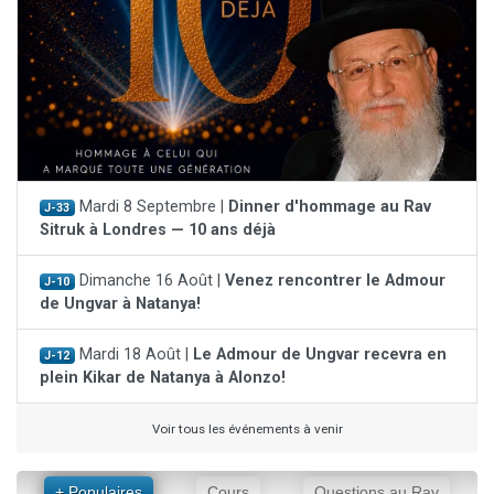
Mardi 8 Septembre |
Dinner d'hommage au Rav
J-33
Sitruk à Londres — 10 ans déjà
Dimanche 16 Août |
Venez rencontrer le Admour
J-10
de Ungvar à Natanya!
Mardi 18 Août |
Le Admour de Ungvar recevra en
J-12
plein Kikar de Natanya à Alonzo!
Voir tous les événements à venir
+ Populaires
Cours
Questions au Rav