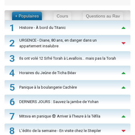
+ Populaires
Cours
Questions au Rav
1
Histoire - À bord du Titanic
2
URGENCE - Diane, 80 ans, en danger dans un
appartement insalubre
3
Ils ont volé 12 Sifré Torah à Levallois… mais pas la Torah
4
Horaires du Jeûne de Ticha Béav
5
Panique à la boulangerie Cachère
6
DERNIERS JOURS : Sauvez la jambe de Yohan
7
Mitsva en panique 😨 Arriver à l'heure à la Téfila
8
L'édito de la semaine - En visite chez le Steipler