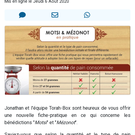
Mis en ligne le Jeudi 6 Août 2020
Il reste 49 places pour étudier en groupe sur Zoom
3 personnes viennent de nous rejoindre sur WhatsApp
2 personnes viennent de nous rejoindre sur WhatsApp
2 nouvelles musiques dans Torah-Box Music
6 personnes viennent de nous rejoindre sur WhatsApp
Jonathan et l'équipe Torah-Box sont heureux de vous offrir
une nouvelle fiche-pratique en ce qui concerne les
bénédictions "
Motsi
" et "
Mézonot
".
Saviez-vous que selon la quantité et le type de pain