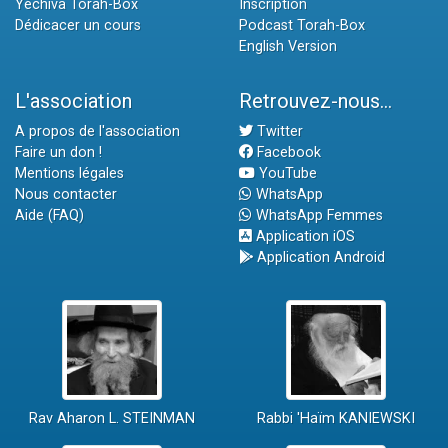
Yéchiva Torah-Box
Inscription
Dédicacer un cours
Podcast Torah-Box
English Version
L'association
Retrouvez-nous...
A propos de l'association
Twitter
Faire un don !
Facebook
Mentions légales
YouTube
Nous contacter
WhatsApp
Aide (FAQ)
WhatsApp Femmes
Application iOS
Application Android
Rav Aharon L. STEINMAN
Rabbi 'Haïm KANIEWSKI