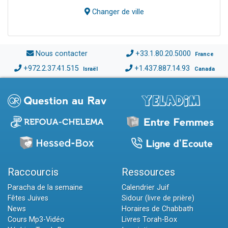
Changer de ville
Nous contacter
+33.1.80.20.5000
France
+972.2.37.41.515
+1.437.887.14.93
Israël
Canada
Raccourcis
Ressources
Paracha de la semaine
Calendrier Juif
Fêtes Juives
Sidour (livre de prière)
News
Horaires de Chabbath
Cours Mp3-Vidéo
Livres Torah-Box