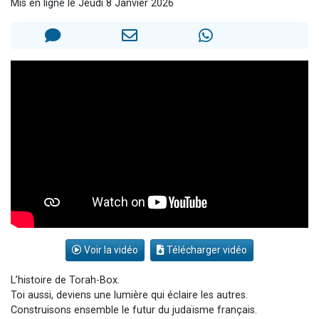
Mis en ligne le Jeudi 8 Janvier 2026
17 personnes viennent de demander une bénédiction
4 personnes viennent de nous rejoindre sur WhatsApp
Il reste 49 places pour étudier en groupe sur Zoom
Eva vient de donner son Maasser
Eli vient de donner son Maasser
Voir la vidéo
Télécharger vidéo
L’histoire de Torah-Box.
Toi aussi, deviens une lumière qui éclaire les autres.
Construisons ensemble le futur du judaïsme français.