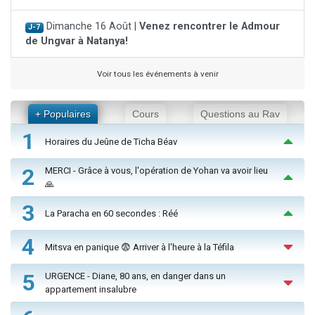
Dimanche 16 Août |
Venez rencontrer le Admour
J-7
de Ungvar à Natanya!
Voir tous les événements à venir
+ Populaires
Cours
Questions au Rav
1
Horaires du Jeûne de Ticha Béav
2
MERCI - Grâce à vous, l'opération de Yohan va avoir lieu
🙏
3
La Paracha en 60 secondes : Réé
4
Mitsva en panique 😨 Arriver à l'heure à la Téfila
5
URGENCE - Diane, 80 ans, en danger dans un
appartement insalubre