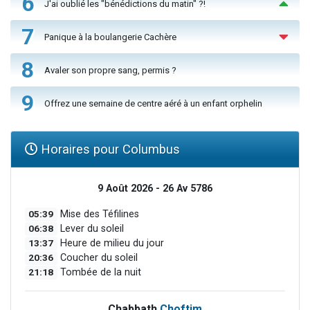
6
J'ai oublié les "bénédictions du matin" ?!
7
Panique à la boulangerie Cachère
8
Avaler son propre sang, permis ?
9
Offrez une semaine de centre aéré à un enfant orphelin
Horaires pour Columbus
9 Août 2026 - 26 Av 5786
05:39
Mise des Téfilines
06:38
Lever du soleil
13:37
Heure de milieu du jour
20:36
Coucher du soleil
21:18
Tombée de la nuit
Chabbath
Choftim