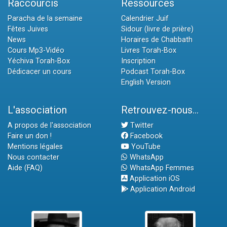
Raccourcis
Ressources
Paracha de la semaine
Calendrier Juif
Fêtes Juives
Sidour (livre de prière)
News
Horaires de Chabbath
Cours Mp3-Vidéo
Livres Torah-Box
Yéchiva Torah-Box
Inscription
Dédicacer un cours
Podcast Torah-Box
English Version
L'association
Retrouvez-nous...
A propos de l'association
Twitter
Faire un don !
Facebook
Mentions légales
YouTube
Nous contacter
WhatsApp
Aide (FAQ)
WhatsApp Femmes
Application iOS
Application Android