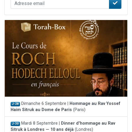
Dimanche 6 Septembre |
Hommage au Rav Yossef
J-28
Haim Sitruk au Dome de Paris
(Paris)
Mardi 8 Septembre |
Dinner d'hommage au Rav
J-30
Sitruk à Londres — 10 ans déjà
(Londres)