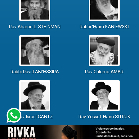
Rav Aharon L. STEINMAN
Rabbi 'Haïm KANIEWSKI
Rabbi David ABI'HSSIRA
Rav Chlomo AMAR
Rav Israël GANTZ
Rav Yossef-Haïm SITRUK