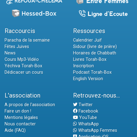
Raccourcis
Ressources
Paracha de la semaine
Calendrier Juif
Fêtes Juives
Sidour (livre de prière)
News
Horaires de Chabbath
Cours Mp3-Vidéo
Livres Torah-Box
Yéchiva Torah-Box
Inscription
Dédicacer un cours
Podcast Torah-Box
English Version
L'association
Retrouvez-nous...
A propos de l'association
Twitter
Faire un don !
Facebook
Mentions légales
YouTube
Nous contacter
WhatsApp
Aide (FAQ)
WhatsApp Femmes
Application iOS