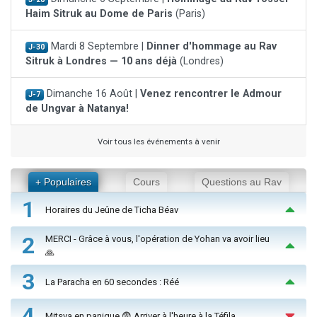
Haim Sitruk au Dome de Paris
(Paris)
Mardi 8 Septembre |
Dinner d'hommage au Rav
J-30
Sitruk à Londres — 10 ans déjà
(Londres)
Dimanche 16 Août |
Venez rencontrer le Admour
J-7
de Ungvar à Natanya!
Voir tous les événements à venir
+ Populaires
Cours
Questions au Rav
1
Horaires du Jeûne de Ticha Béav
2
MERCI - Grâce à vous, l'opération de Yohan va avoir lieu
🙏
3
La Paracha en 60 secondes : Réé
4
Mitsva en panique 😨 Arriver à l'heure à la Téfila