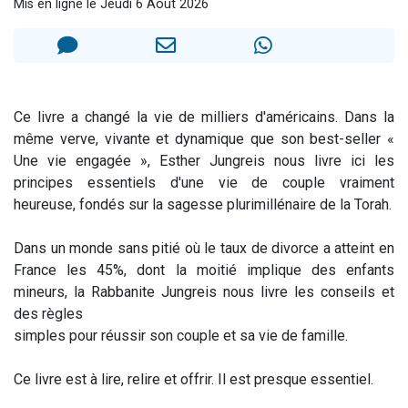
Mis en ligne le Jeudi 6 Août 2026
2 personnes viennent de faire un don pour 1 Journée de Vacances Pour les Enfants
17 personnes viennent de demander une bénédiction
4 personnes viennent de nous rejoindre sur WhatsApp
Il reste 49 places pour étudier en groupe sur Zoom
Ce livre a changé la vie de milliers d'américains. Dans la
2 personnes viennent de nous rejoindre sur WhatsApp
même verve, vivante et dynamique que son best-seller «
Une vie engagée », Esther Jungreis nous livre ici les
principes essentiels d'une vie de couple vraiment
heureuse, fondés sur la sagesse plurimillénaire de la Torah.
Dans un monde sans pitié où le taux de divorce a atteint en
France les 45%, dont la moitié implique des enfants
mineurs, la Rabbanite Jungreis nous livre les conseils et
des règles
simples pour réussir son couple et sa vie de famille.
Ce livre est à lire, relire et offrir. Il est presque essentiel.