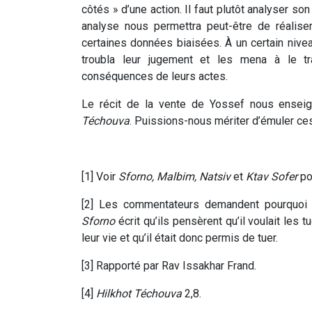
côtés » d’une action. Il faut plutôt analyser so
analyse nous permettra peut-être de réalise
certaines données biaisées. À un certain nive
troubla leur jugement et les mena à le t
conséquences de leurs actes.
Le récit de la vente de Yossef nous ensei
Téchouva
. Puissions-nous mériter d’émuler ces
[1] Voir
Sforno, Malbim, Natsiv
et
Ktav Sofer
pou
[2] Les commentateurs demandent pourquoi l
Sforno
écrit qu’ils pensèrent qu’il voulait les 
leur vie et qu’il était donc permis de tuer.
[3] Rapporté par Rav Issakhar Frand.
[4]
Hilkhot Téchouva
2,8.