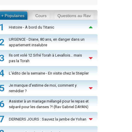
+ Populaires
Cours
Questions au Rav
1
Histoire - À bord du Titanic
2
URGENCE - Diane, 80 ans, en danger dans un
appartement insalubre
3
Ils ont volé 12 Sifré Torah à Levallois… mais
pas la Torah
4
L'édito de la semaine - En visite chez le Steipler
5
Je manque d'estime de moi, comment y
remédier ?
6
Assister à un mariage mélangé pour le repas et
séparé pour les danses ?! (Rav Gabriel DAYAN)
7
DERNIERS JOURS : Sauvez la jambe de Yohan