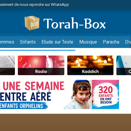
viennent de nous rejoindre sur WhatsApp
viennent de nous rejoindre sur WhatsApp
de donner son Maasser
es viennent de faire un don pour 5 jours de vacances aux Orphelins
es viennent de faire un don pour Diane, 80 ans, dans un appartement insalub
emmes
Enfants
Etude sur Texte
Musique
Paracha
Di
 viennent de demander une bénédiction
viennent de nous rejoindre sur WhatsApp
nnes viennent de faire un don pour Sauvez la jambe de Yohan
49 places pour étudier en groupe sur Zoom
lles musiques dans Torah-Box Music
viennent de nous rejoindre sur WhatsApp
viennent de nous rejoindre sur WhatsApp
viennent de nous rejoindre sur WhatsApp
les musiques dans Torah-Box Music
es viennent de faire un don pour Tsédaka : pauvres d'Israel