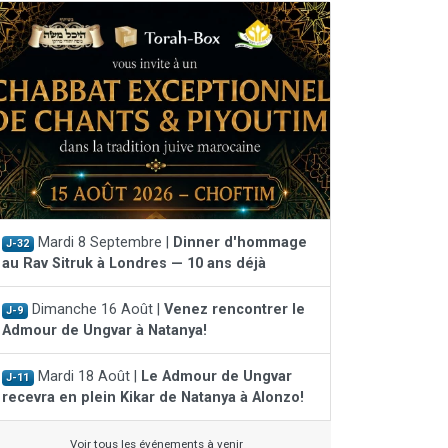
Mardi 8 Septembre |
Dinner d'hommage
J-32
au Rav Sitruk à Londres — 10 ans déjà
Dimanche 16 Août |
Venez rencontrer le
J-9
Admour de Ungvar à Natanya!
Mardi 18 Août |
Le Admour de Ungvar
J-11
recevra en plein Kikar de Natanya à Alonzo!
Voir tous les événements à venir