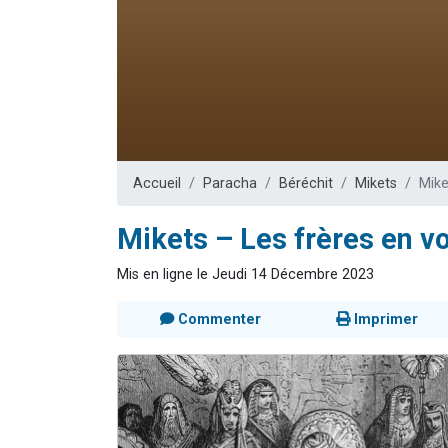
Nouvelle émis
61 personnes
Ariel vient 
Il reste 
Eva vient de
Accueil
Paracha
Béréchit
Mikets
Mike
Mikets – Les frères en v
Mis en ligne le Jeudi 14 Décembre 2023
Commenter
Imprimer