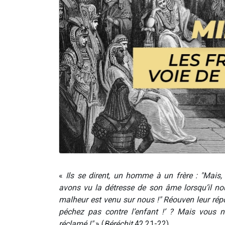
«
Ils se dirent, un homme à un frère : "Mais
avons vu la détresse de son âme lorsqu’il nou
malheur est venu sur nous !" Réouven leur répon
péchez pas contre l’enfant !’ ? Mais vous n’
réclamé !"
» (
Béréchit
42,21-22)