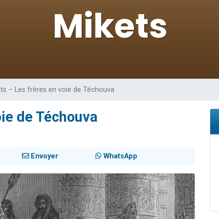
sion radio : Visions de grandeur n°104 : Le Chabbath et le Birkat Hamazone à 
 viennent de demander une bénédiction
de donner son Maasser
49 places pour étudier en groupe sur Zoom
 donner son Maasser
ts – Les frères en voie de Téchouva
oie de Téchouva
Envoyer
WhatsApp