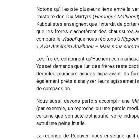
Notons qu’il existe plusieurs liens entre la v
l’histoire des Dix Martyrs (
Harougué Malkhout
Kabbalistes enseignent que l’interdit de porter
que les frères s’achetèrent des chaussures av
compare le
Vidouï
que nous récitons à
Kippour
«
Aval Achémim Ana’hnou – Mais nous somme
Les frères comprirent qu’Hachem communiquai
Yossef demanda que l’un des frères reste captif,
déroulée plusieurs années auparavant. Ils furen
également prêts à analyser leurs agissements e
de compassion.
Nous aussi, devons parfois accomplir une
Mit
(par exemple, un reproche ou une parole médi
certaine que son acte est justifié, voire indis
autrui une peine inutile.
La réponse de Réouven nous enseigne qu’il es