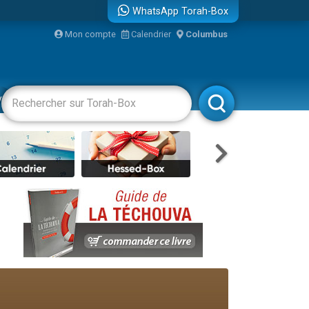
WhatsApp Torah-Box
Mon compte
Calendrier
Columbus
re
vertissements
Livres
Rabbanim