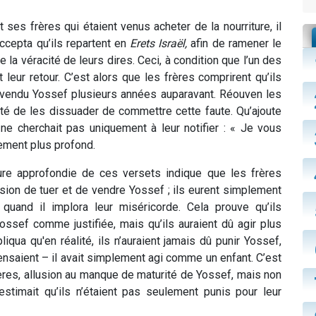
 ses frères qui étaient venus acheter de la nourriture, il
accepta qu’ils repartent en
Erets Israël,
afin de ramener le
e la véracité de leurs dires. Ceci, à condition que l’un des
 leur retour. C’est alors que les frères comprirent qu’ils
r vendu Yossef plusieurs années auparavant. Réouven les
tenté de les dissuader de commettre cette faute. Qu’ajoute
ne cherchait pas uniquement à leur notifier : « Je vous
nement plus profond.
ure approfondie de ces versets indique que les frères
ision de tuer et de vendre Yossef ; ils eurent simplement
quand il implora leur miséricorde. Cela prouve qu’ils
ossef comme justifiée, mais qu’ils auraient dû agir plus
qua qu'en réalité, ils n’auraient jamais dû punir Yossef,
pensaient – il avait simplement agi comme un enfant. C’est
frères, allusion au manque de maturité de Yossef, mais non
timait qu’ils n’étaient pas seulement punis pour leur