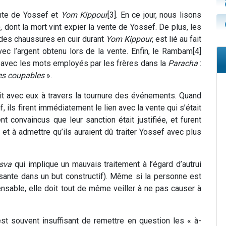
ente de Yossef et
Yom Kippour
[3]. En ce jour, nous lisons
), dont la mort vint expier la vente de Yossef. De plus, les
 des chaussures en cuir durant
Yom Kippour
, est lié au fait
ec l’argent obtenu lors de la vente. Enfin, le Rambam[4]
avec les mots employés par les frères dans la
Paracha
:
s coupables
».
t avec eux à travers la tournure des événements. Quand
 ils firent immédiatement le lien avec la vente qui s’était
t convaincus que leur sanction était justifiée, et furent
t à admettre qu’ils auraient dû traiter Yossef avec plus
sva
qui implique un mauvais traitement à l’égard d’autrui
sante dans un but constructif). Même si la personne est
pensable, elle doit tout de même veiller à ne pas causer à
t souvent insuffisant de remettre en question les « à-