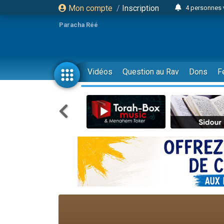
Mon compte
/
Inscription
4 personnes 
3 personnes 
Paracha Réé
Odaya vient 
3 personn
3 personn
Vidéos
Question au Rav
Dons
F
13 personnes
2 personnes 
30 perso
Il reste 
12 nouve
3 personnes 
2 personnes 
3 personnes 
2 nouvel
8 personn