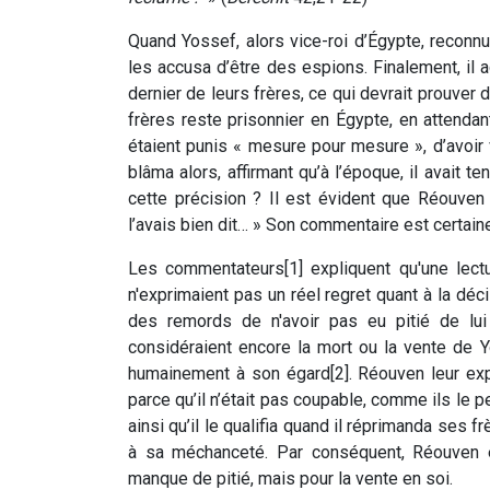
Quand Yossef, alors vice-roi d’Égypte, reconnut
les accusa d’être des espions. Finalement, il 
dernier de leurs frères, ce qui devrait prouver d
frères reste prisonnier en Égypte, en attendant
étaient punis « mesure pour mesure », d’avoi
blâma alors, affirmant qu’à l’époque, il avait 
cette précision ? Il est évident que Réouven 
l’avais bien dit… » Son commentaire est certai
Les commentateurs[1] expliquent qu'une lect
n'exprimaient pas un réel regret quant à la déc
des remords de n'avoir pas eu pitié de lui 
considéraient encore la mort ou la vente de Y
humainement à son égard[2]. Réouven leur expli
parce qu’il n’était pas coupable, comme ils le 
ainsi qu’il le qualifia quand il réprimanda ses 
à sa méchanceté. Par conséquent, Réouven es
manque de pitié, mais pour la vente en soi.