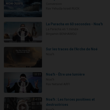
Conversion
Rav Yehuda-Israël RUCK
La Paracha en 60 secondes - Noa'h
La Paracha en 1 minute
Binyamin BENHAMOU
Sur les traces de l'Arche de Noé
Noa'h
Noa'h - Être une lumière
18:33
Noa'h
Rav Netanel ARFI
Noa'h : Les forces positives et
4:59
destructrices
Noa'h