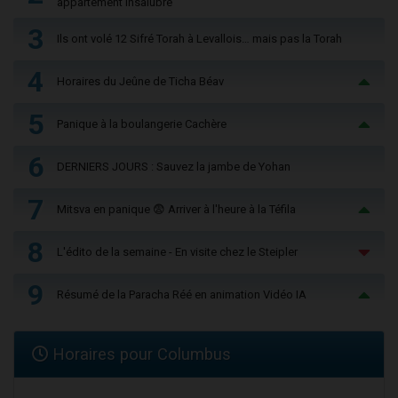
appartement insalubre
3
Ils ont volé 12 Sifré Torah à Levallois… mais pas la Torah
4
Horaires du Jeûne de Ticha Béav
5
Panique à la boulangerie Cachère
6
DERNIERS JOURS : Sauvez la jambe de Yohan
7
Mitsva en panique 😨 Arriver à l'heure à la Téfila
8
L'édito de la semaine - En visite chez le Steipler
9
Résumé de la Paracha Réé en animation Vidéo IA
Horaires pour Columbus