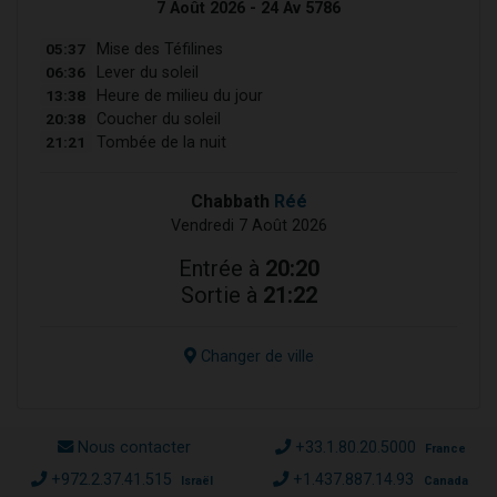
7 Août 2026 - 24 Av 5786
05:37
Mise des Téfilines
06:36
Lever du soleil
13:38
Heure de milieu du jour
20:38
Coucher du soleil
21:21
Tombée de la nuit
Chabbath
Réé
Vendredi 7 Août 2026
Entrée à
20:20
Sortie à
21:22
Changer de ville
Nous contacter
+33.1.80.20.5000
France
+972.2.37.41.515
+1.437.887.14.93
Israël
Canada