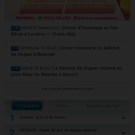
Mardi 8 Septembre |
Dinner d'hommage au Rav
J-32
Sitruk à Londres — 10 ans déjà
Dimanche 16 Août |
Venez rencontrer le Admour
J-9
de Ungvar à Natanya!
Mardi 18 Août |
Le Admour de Ungvar recevra en
J-11
plein Kikar de Natanya à Alonzo!
Voir tous les événements à venir
+ Populaires
Cours
Questions au Rav
1
Histoire - À bord du Titanic
2
URGENCE - Diane, 80 ans, en danger dans un