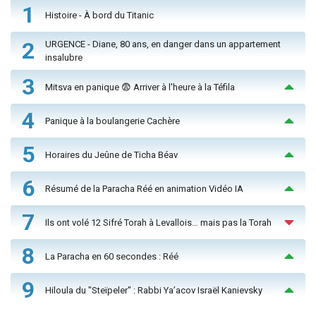
1
Histoire - À bord du Titanic
2
URGENCE - Diane, 80 ans, en danger dans un appartement
insalubre
3
Mitsva en panique 😨 Arriver à l'heure à la Téfila
4
Panique à la boulangerie Cachère
5
Horaires du Jeûne de Ticha Béav
6
Résumé de la Paracha Réé en animation Vidéo IA
7
Ils ont volé 12 Sifré Torah à Levallois… mais pas la Torah
8
La Paracha en 60 secondes : Réé
9
Hiloula du "Steïpeler" : Rabbi Ya’acov Israël Kanievsky