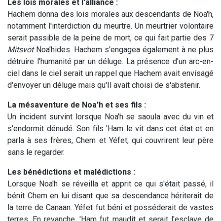
Les lois morales et l'alliance :
Hachem donna des lois morales aux descendants de Noa'h,
notamment l'interdiction du meurtre. Un meurtrier volontaire
serait passible de la peine de mort, ce qui fait partie des 7
Mitsvot
Noa’hides. Hachem s'engagea également à ne plus
détruire l'humanité par un déluge. La présence d'un arc-en-
ciel dans le ciel serait un rappel que Hachem avait envisagé
d'envoyer un déluge mais qu'Il avait choisi de s'abstenir.
La mésaventure de Noa'h et ses fils :
Un incident survint lorsque Noa'h se saoula avec du vin et
s'endormit dénudé. Son fils 'Ham le vit dans cet état et en
parla à ses frères, Chem et Yéfet, qui couvrirent leur père
sans le regarder.
Les bénédictions et malédictions :
Lorsque Noa'h se réveilla et apprit ce qui s'était passé, il
bénit Chem en lui disant que sa descendance hériterait de
la terre de Canaan. Yéfet fut béni et posséderait de vastes
terres. En revanche, 'Ham fut maudit et serait l'esclave de