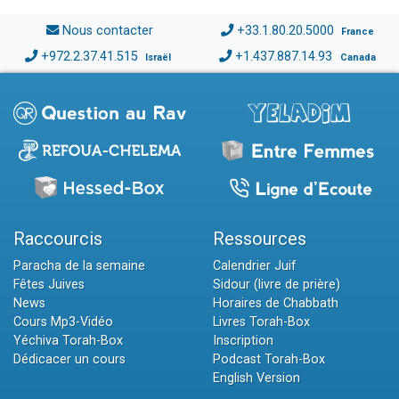
Nous contacter
+33.1.80.20.5000
France
+972.2.37.41.515
+1.437.887.14.93
Israël
Canada
Raccourcis
Ressources
Paracha de la semaine
Calendrier Juif
Fêtes Juives
Sidour (livre de prière)
News
Horaires de Chabbath
Cours Mp3-Vidéo
Livres Torah-Box
Yéchiva Torah-Box
Inscription
Dédicacer un cours
Podcast Torah-Box
English Version