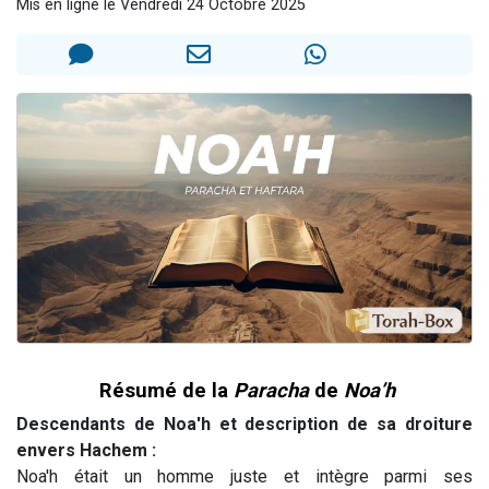
Mis en ligne le Vendredi 24 Octobre 2025
Il reste 49 places pour étudier en groupe sur Zoom
12 nouvelles musiques dans Torah-Box Music
3 personnes viennent de nous rejoindre sur WhatsApp
2 personnes viennent de nous rejoindre sur WhatsApp
2 personnes viennent de nous rejoindre sur WhatsApp
Résumé de la
Paracha
de
Noa’h
Descendants de Noa'h et description de sa droiture
envers Hachem :
Noa'h était un homme juste et intègre parmi ses