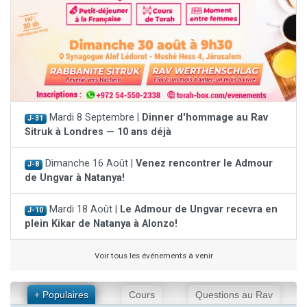
Mardi 8 Septembre |
Dinner d'hommage au Rav
J-31
Sitruk à Londres — 10 ans déjà
Dimanche 16 Août |
Venez rencontrer le Admour
J-8
de Ungvar à Natanya!
Mardi 18 Août |
Le Admour de Ungvar recevra en
J-10
plein Kikar de Natanya à Alonzo!
Voir tous les événements à venir
+ Populaires
Cours
Questions au Rav