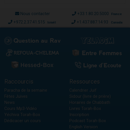
Nous contacter
+33.1.80.20.5000
France
+972.2.37.41.515
+1.437.887.14.93
Israël
Canada
Raccourcis
Ressources
Paracha de la semaine
Calendrier Juif
Fêtes Juives
Sidour (livre de prière)
News
Horaires de Chabbath
Cours Mp3-Vidéo
Livres Torah-Box
Yéchiva Torah-Box
Inscription
Dédicacer un cours
Podcast Torah-Box
English Version