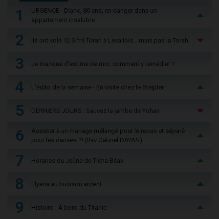
1
URGENCE - Diane, 80 ans, en danger dans un
appartement insalubre
2
Ils ont volé 12 Sifré Torah à Levallois… mais pas la Torah
3
Je manque d'estime de moi, comment y remédier ?
4
L'édito de la semaine - En visite chez le Steipler
5
DERNIERS JOURS : Sauvez la jambe de Yohan
6
Assister à un mariage mélangé pour le repas et séparé
pour les danses ?! (Rav Gabriel DAYAN)
7
Horaires du Jeûne de Ticha Béav
8
Elyana au buisson ardent
9
Histoire - À bord du Titanic