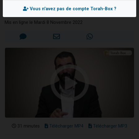
important ?
13 personnes viennent de demander une bénédiction
Vous n'avez pas de compte Torah-Box ?
Rav Chalom GUENOUN
30 personnes viennent de faire un don pour Sauvez la jambe de Yohan
Mis en ligne le Mardi 8 Novembre 2022
Il reste 49 places pour étudier en groupe sur Zoom
12 nouvelles musiques dans Torah-Box Music
29 personnes viennent de demander une bénédiction
31 minutes
Télécharger MP4
Télécharger MP3