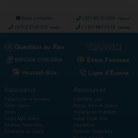
Nous contacter
+33.1.80.20.5000
France
+972.2.37.41.515
+1.437.887.14.93
Israël
Canada
Raccourcis
Ressources
Paracha de la semaine
Calendrier Juif
Fêtes Juives
Sidour (livre de prière)
News
Horaires de Chabbath
Cours Mp3-Vidéo
Livres Torah-Box
Yéchiva Torah-Box
Inscription
Dédicacer un cours
Podcast Torah-Box