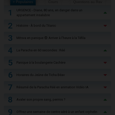
+ Populaires
Cours
Questions au Rav
1
URGENCE - Diane, 80 ans, en danger dans un
appartement insalubre
2
Histoire - À bord du Titanic
3
Mitsva en panique 😨 Arriver à l'heure à la Téfila
4
La Paracha en 60 secondes : Réé
5
Panique à la boulangerie Cachère
6
Horaires du Jeûne de Ticha Béav
7
Résumé de la Paracha Réé en animation Vidéo IA
8
Avaler son propre sang, permis ?
9
Offrez une semaine de centre aéré à un enfant orphelin