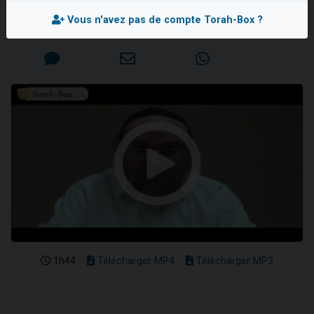
Rav Yehiel BRAND
13 personnes viennent de demander une bénédiction
Vous n'avez pas de compte Torah-Box ?
Mis en ligne le Mercredi 12 Février 2014
30 personnes viennent de faire un don pour Sauvez la jambe de Yohan
Il reste 49 places pour étudier en groupe sur Zoom
12 nouvelles musiques dans Torah-Box Music
29 personnes viennent de demander une bénédiction
1h44
Télécharger MP4
Télécharger MP3