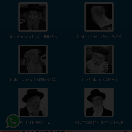
Rav Aharon L. STEINMAN
Rabbi 'Haïm KANIEWSKI
Rabbi David ABI'HSSIRA
Rav Chlomo AMAR
Rav Israël GANTZ
Rav Yossef-Haïm SITRUK