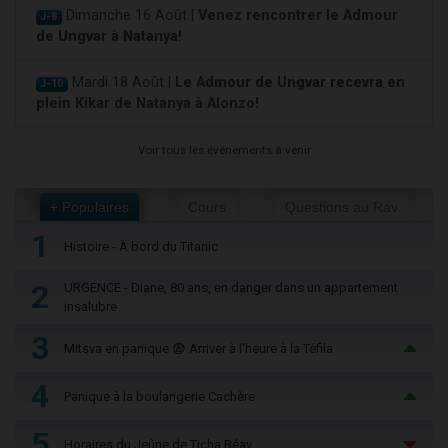
Dimanche 16 Août |
Venez rencontrer le Admour
J-8
de Ungvar à Natanya!
Mardi 18 Août |
Le Admour de Ungvar recevra en
J-10
plein Kikar de Natanya à Alonzo!
Voir tous les événements à venir
+ Populaires
Cours
Questions au Rav
1
Histoire - À bord du Titanic
2
URGENCE - Diane, 80 ans, en danger dans un appartement
insalubre
3
Mitsva en panique 😨 Arriver à l'heure à la Téfila
4
Panique à la boulangerie Cachère
5
Horaires du Jeûne de Ticha Béav