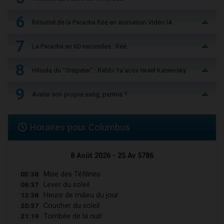
6
Résumé de la Paracha Réé en animation Vidéo IA
7
La Paracha en 60 secondes : Réé
8
Hiloula du "Steïpeler" : Rabbi Ya’acov Israël Kanievsky
9
Avaler son propre sang, permis ?
Horaires pour Columbus
8 Août 2026 - 25 Av 5786
05:38
Mise des Téfilines
06:37
Lever du soleil
13:38
Heure de milieu du jour
20:37
Coucher du soleil
21:19
Tombée de la nuit