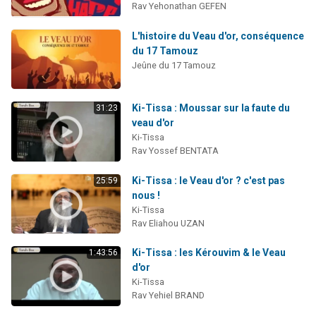
Rav Yehonathan GEFEN
L'histoire du Veau d'or, conséquence
du 17 Tamouz
Jeûne du 17 Tamouz
Ki-Tissa : Moussar sur la faute du
31:23
veau d'or
Ki-Tissa
Rav Yossef BENTATA
Ki-Tissa : le Veau d'or ? c'est pas
25:59
nous !
Ki-Tissa
Rav Eliahou UZAN
Ki-Tissa : les Kérouvim & le Veau
1:43:56
d'or
Ki-Tissa
Rav Yehiel BRAND