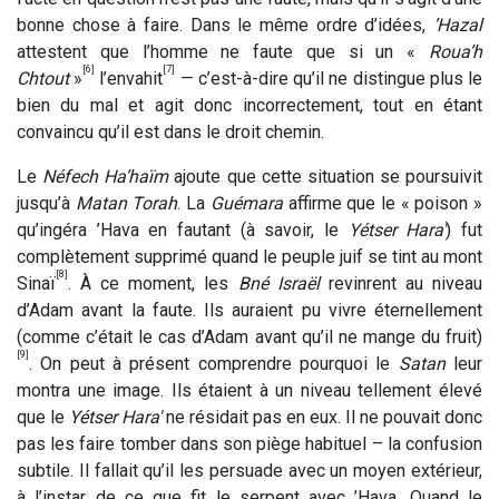
bonne chose à faire. Dans le même ordre d’idées,
’Hazal
attestent que l’homme ne faute que si un «
Roua’h
[6]
[7]
Chtout
»
l’envahit
— c’est-à-dire qu’il ne distingue plus le
bien du mal et agit donc incorrectement, tout en étant
convaincu qu’il est dans le droit chemin.
Le
Néfech Ha’haïm
ajoute que cette situation se poursuivit
jusqu’à
Matan Torah
. La
Guémara
affirme que le « poison »
qu’ingéra ’Hava en fautant (à savoir, le
Yétser Hara'
) fut
complètement supprimé quand le peuple juif se tint au mont
[8]
Sinaï
. À ce moment, les
Bné Israël
revinrent au niveau
d’Adam avant la faute. Ils auraient pu vivre éternellement
(comme c’était le cas d’Adam avant qu’il ne mange du fruit)
[9]
. On peut à présent comprendre pourquoi le
Satan
leur
montra une image. Ils étaient à un niveau tellement élevé
que le
Yétser Hara'
ne résidait pas en eux. Il ne pouvait donc
pas les faire tomber dans son piège habituel – la confusion
subtile. Il fallait qu’il les persuade avec un moyen extérieur,
à l’instar de ce que fit le serpent avec ’Hava. Quand le