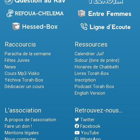
Raccourcis
Ressources
Paracha de la semaine
Calendrier Juif
Fêtes Juives
Sidour (livre de prière)
News
Horaires de Chabbath
Cours Mp3-Vidéo
Livres Torah-Box
Yéchiva Torah-Box
Inscription
Dédicacer un cours
Podcast Torah-Box
English Version
L'association
Retrouvez-nous...
A propos de l'association
Twitter
Faire un don !
Facebook
Mentions légales
YouTube
Nous contacter
WhatsApp