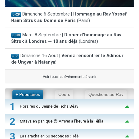
Dimanche 6 Septembre |
Hommage au Rav Yossef
J-28
Haim Sitruk au Dome de Paris
(Paris)
Mardi 8 Septembre |
Dinner d'hommage au Rav
J-30
Sitruk à Londres — 10 ans déjà
(Londres)
Dimanche 16 Août |
Venez rencontrer le Admour
J-7
de Ungvar à Natanya!
Voir tous les événements à venir
+ Populaires
Cours
Questions au Rav
1
Horaires du Jeûne de Ticha Béav
2
Mitsva en panique 😨 Arriver à l'heure à la Téfila
3
La Paracha en 60 secondes : Réé