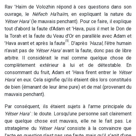
Rav ’Haïm de Volozhin répond à ces questions dans son
ouvrage, le
Néfech Ha’haïm
, en expliquant la nature du
Yétser Hara'
(le mauvais penchant). Pour ce faire, il explique
tout d’abord la faute d’Adam et ’Hava, puis il met le Don de
la Torah et la faute du Veau d’Or en parallèle avec Adam et
[5]
’Hava avant et après la faute
. D’après
’Hazal,
l’être humain
n’avait pas de
Yétser Hara'
avant la faute
,
donc pas de libre
arbitre. Il considérait le mal comme quelque chose de
complètement extérieur à lui et de détestable. En
consommant du fruit, Adam et ’Hava firent entrer le
Yétser
Hara'
en eux. Cela signifie qu’ils étaient dès lors constitués
de bien (émanant de leur âme pure) et de mal (provenant du
mauvais penchant).
Par conséquent, ils étaient sujets à l’arme principale du
Yétser Hara'
: le doute. Lorsqu’une personne sait clairement
que quelque chose est mauvais, elle ne le fait pas. Le
stratagème du
Yétser Hara'
consiste à la convaincre que
l’acte en question n’est pas une faute, mais qu’il s’agit d’une