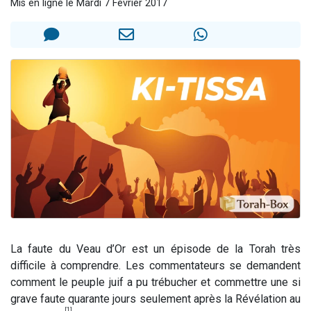
Mis en ligne le Mardi 7 Février 2017
Il reste 49 places pour étudier en groupe sur Zoom
Eva vient de donner son Maasser
4 personnes viennent de nous rejoindre sur WhatsApp
3 personnes viennent de nous rejoindre sur WhatsApp
3 personnes viennent de faire un don pour Événements Torah-Box
La faute du Veau d’Or est un épisode de la Torah très
difficile à comprendre. Les commentateurs se demandent
comment le peuple juif a pu trébucher et commettre une si
grave faute quarante jours seulement après la Révélation au
[1]