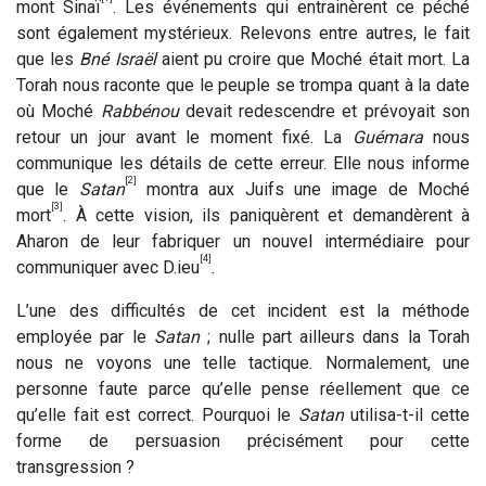
mont Sinaï
.
Les événements qui entrainèrent ce péché
sont également mystérieux. Relevons entre autres, le fait
que les
Bné Israël
aient pu croire que Moché était mort. La
Torah nous raconte que le peuple se trompa quant à la date
où Moché
Rabbénou
devait redescendre et prévoyait son
retour un jour avant le moment fixé. La
Guémara
nous
communique les détails de cette erreur. Elle nous informe
[2]
que le
Satan
montra aux Juifs une image de Moché
[3]
mort
. À cette vision, ils paniquèrent et demandèrent à
Aharon de leur fabriquer un nouvel intermédiaire pour
[4]
communiquer avec D.ieu
.
L’une des difficultés de cet incident est la méthode
employée par le
Satan
; nulle part ailleurs dans la Torah
nous ne voyons une telle tactique. Normalement, une
personne faute parce qu’elle pense réellement que ce
qu’elle fait est correct. Pourquoi le
Satan
utilisa-t-il cette
forme de persuasion précisément pour cette
transgression ?