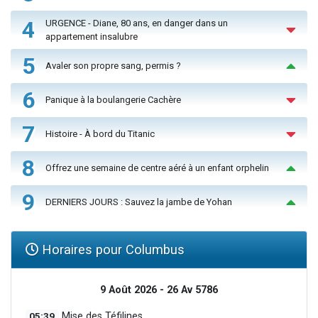
4
URGENCE - Diane, 80 ans, en danger dans un
appartement insalubre
5
Avaler son propre sang, permis ?
6
Panique à la boulangerie Cachère
7
Histoire - À bord du Titanic
8
Offrez une semaine de centre aéré à un enfant orphelin
9
DERNIERS JOURS : Sauvez la jambe de Yohan
Horaires pour Columbus
9 Août 2026 - 26 Av 5786
05:39
Mise des Téfilines