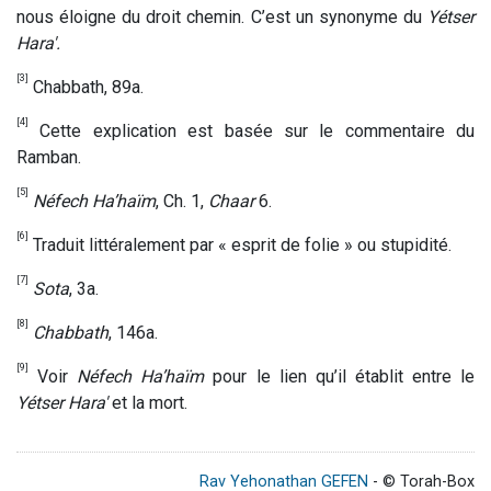
nous éloigne du droit chemin. C’est un synonyme du
Yétser
Hara'.
[3]
Chabbath, 89a.
[4]
Cette explication est basée sur le commentaire du
Ramban.
[5]
Néfech Ha’haïm
, Ch. 1,
Chaar
6.
[6]
Traduit littéralement par « esprit de folie » ou stupidité.
[7]
Sota
, 3a.
[8]
Chabbath
, 146a.
[9]
Voir
Néfech Ha’haïm
pour le lien qu’il établit entre le
Yétser Hara'
et la mort.
Rav Yehonathan GEFEN
- © Torah-Box