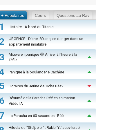
+ Populaires
Cours
Questions au Rav
1
Histoire - À bord du Titanic
2
URGENCE - Diane, 80 ans, en danger dans un
appartement insalubre
3
Mitsva en panique 😨 Arriver à l'heure à la
Téfila
4
Panique à la boulangerie Cachère
5
Horaires du Jeûne de Ticha Béav
6
Résumé de la Paracha Réé en animation
Vidéo IA
7
La Paracha en 60 secondes : Réé
Hiloula du "Steïpeler" : Rabbi Ya’acov Israël