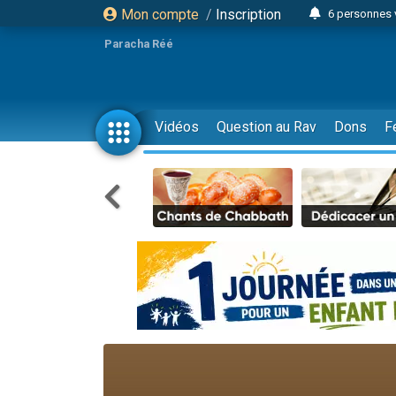
Mon compte
/
Inscription
6 personnes 
4 personn
Paracha Réé
2 personn
17 personnes
4 personnes 
Vidéos
Question au Rav
Dons
F
Il reste 
Eva vient de
4 personnes 
3 personnes 
Odaya vient 
3 personn
2 personnes 
13 personnes
30 perso
Il reste 