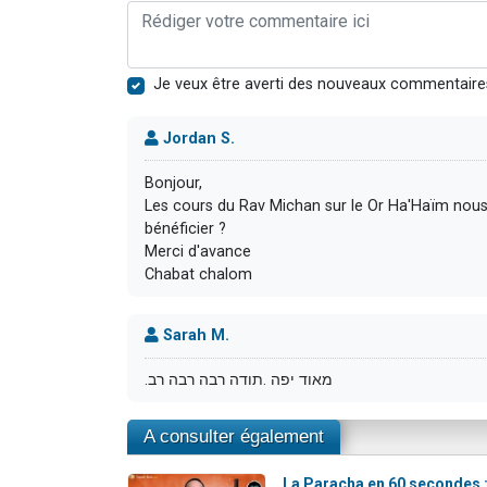
Je veux être averti des nouveaux commentaire
Jordan S.
Bonjour,
Les cours du Rav Michan sur le Or Ha'Haïm no
bénéficier ?
Merci d'avance
Chabat chalom
Sarah M.
.מאוד יפה .תודה רבה רבה רב
A consulter également
La Paracha en 60 secondes 