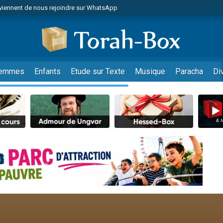
viennent de nous rejoindre sur WhatsApp
es viennent de faire un don pour Reloger Rivka, 6 enfants, victime de violences
es viennent de faire un don pour 1 Journée de Vacances Pour les Enfants
 viennent de demander une bénédiction
viennent de nous rejoindre sur WhatsApp
emmes
Enfants
Etude sur Texte
Musique
Paracha
Di
49 places pour étudier en groupe sur Zoom
 donner son Maasser
viennent de nous rejoindre sur WhatsApp
viennent de nous rejoindre sur WhatsApp
de donner son Maasser
es viennent de faire un don pour 5 jours de vacances aux Orphelins
viennent de nous rejoindre sur WhatsApp
 viennent de demander une bénédiction
nnes viennent de faire un don pour Sauvez la jambe de Yohan
49 places pour étudier en groupe sur Zoom