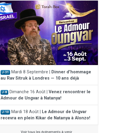
Mardi 8 Septembre |
Dinner d'hommage
J-31
au Rav Sitruk à Londres — 10 ans déjà
Dimanche 16 Août |
Venez rencontrer le
J-8
Admour de Ungvar à Natanya!
Mardi 18 Août |
Le Admour de Ungvar
J-10
recevra en plein Kikar de Natanya à Alonzo!
Voir tous les événements à venir