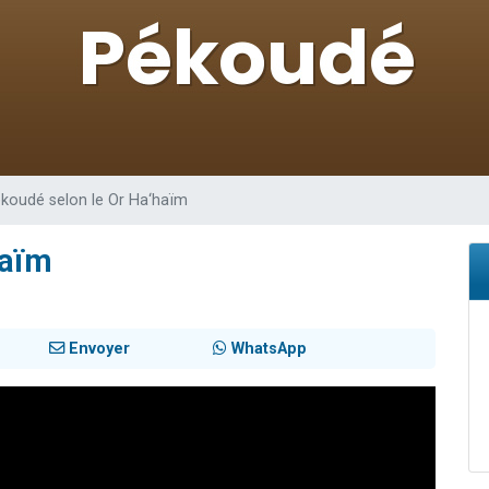
lles musiques dans Torah-Box Music
 viennent de demander une bénédiction
49 places pour étudier en groupe sur Zoom
nes viennent de faire un don pour Diane, 80 ans, dans un appartement insalu
viennent de nous rejoindre sur WhatsApp
koudé selon le Or Ha‘haïm
haïm
Envoyer
WhatsApp