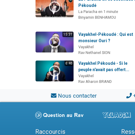
Pékoudé
La Paracha en 1 minute
Binyamin BENHAMOU
Vayakhel-Pékoudé : Qui est
15:31
monsieur Ouri ?
Vayakhel
Rav Nethanel SION
Vayakhel Pékoudé - Si le
6:46
peuple n'avait pas offert...
Vayakhel
Rav Aharon BRAND
Nous contacter
Raccourcis
Ress