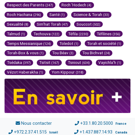
Respect des Parents
Roch 'Hodech
(247)
(4)
Roch Hachana
Santé
Science & Torah
(296)
(1)
(33)
Sexualité
Sim'hat Torah
Souccot
(8)
(47)
(502)
Talmud
Techouva
Téfila
Téfilines
(1)
(122)
(2230)
(356)
Temps Messianique
Toledot
Torah et société
(124)
(1)
(1)
Torah-Box & vous
Tou Béav
Tou Bichvat
(1)
(3)
(24)
Tsédaka
Tsitsit
Tsniout
Vayichla'h
(397)
(167)
(634)
(1)
Vézot Haberakha
Yom Kippour
(1)
(318)
Nous contacter
+33.1.80.20.5000
France
+972.2.37.41.515
+1.437.887.14.93
Israël
Canada