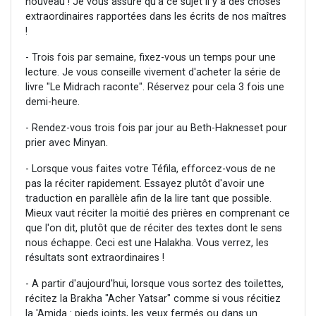
nouveau ! Je vous assure qu'à ce sujet il y à des choses
extraordinaires rapportées dans les écrits de nos maîtres
!
- Trois fois par semaine, fixez-vous un temps pour une
lecture. Je vous conseille vivement d'acheter la série de
livre "Le Midrach raconte". Réservez pour cela 3 fois une
demi-heure.
- Rendez-vous trois fois par jour au Beth-Haknesset pour
prier avec Minyan.
- Lorsque vous faites votre Téfila, efforcez-vous de ne
pas la réciter rapidement. Essayez plutôt d'avoir une
traduction en parallèle afin de la lire tant que possible.
Mieux vaut réciter la moitié des prières en comprenant ce
que l'on dit, plutôt que de réciter des textes dont le sens
nous échappe. Ceci est une Halakha. Vous verrez, les
résultats sont extraordinaires !
- A partir d'aujourd'hui, lorsque vous sortez des toilettes,
récitez la Brakha "Acher Yatsar" comme si vous récitiez
la 'Amida : pieds joints, les yeux fermés ou dans un