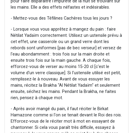
pour faire disparaître l'impureté de la nuit se trouvant sur
les mains. Elle a des effets néfastes et indésirables.
- Mettez-vous des Téfilines Cachères tous les jours ?
- Lorsque vous vous apprêtez à mangez du pain : faire
Nétilat Yadaïm correctement. Utilisez un ustensile prévu à
cet effet, une casserole ou un grand verre dont les
rebords sont uniformes [pas de bec verseur] et versez de
l'eau abondamment : trois fois sur la main droite et
ensuite trois fois sur la main gauche. A chaque fois,
efforcez-vous de verser au moins 15-20 cl [c'est le
volume d'un verre classique]. Si l'ustensile utilisé est petit,
remplissez-le à nouveau. Avant de vous essuyer les
mains, récitez la Brakha "Al Nétilat Yadaïm" et seulement
ensuite, séchez les mains. Pendant la Brakha, ne faites
rien, pensez à chaque mot.
- Après avoir mangé du pain, il faut réciter le Birkat
Hamazone comme si l'on se tenait devant le Roi des rois.
Efforcez-vous de le réciter mot à mot en essayant de
chantonner. Si cela vous paraît très difficile, essayez à