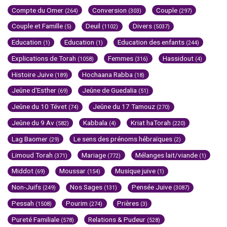
Compte du Omer
Conversion
Couple
(264)
(303)
(297)
Couple et Famille
Deuil
Divers
(5)
(1102)
(5037)
Education
Education
Education des enfants
(1)
(1)
(244)
Explications de Torah
Femmes
Hassidout
(1058)
(316)
(4)
Histoire Juive
Hochaana Rabba
(189)
(18)
Jeûne d'Esther
Jeûne de Guedalia
(69)
(51)
Jeûne du 10 Tévet
Jeûne du 17 Tamouz
(74)
(270)
Jeûne du 9 Av
Kabbala
Kriat haTorah
(582)
(4)
(220)
Lag Baomer
Le sens des prénoms hébraïques
(29)
(2)
Limoud Torah
Mariage
Mélanges lait/viande
(371)
(772)
(1)
Middot
Moussar
Musique juive
(69)
(154)
(1)
Non-Juifs
Nos Sages
Pensée Juive
(249)
(131)
(3087)
Pessah
Pourim
Prières
(1508)
(274)
(3)
Pureté Familiale
Relations & Pudeur
(578)
(528)