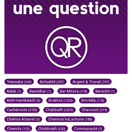
'Hanouka
Actualité
Argent & Travail
(244)
(287)
(747)
Balak
Bamidbar
Bar-Mitsva
Berechit
(1)
(1)
(118)
(1)
Beth-Hamikdach
Brakhot
Brit-Mila
(6)
(1520)
(176)
Cacheroute
Chabbath
Chavouot
(3703)
(2429)
(219)
Chémini Atseret
Chemirat haLachone
(5)
(188)
Chemita
Chiddoukh
Communauté
(135)
(200)
(3)