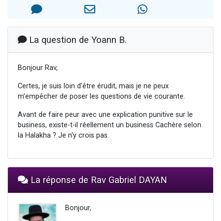
Nouvelle émission radio : Visions de grandeur n°104 : Le Chabbath et le Birkat Hamazone à travers le temps
61 personnes viennent de demander une bénédiction
Ariel vient de donner son Maasser
La question de Yoann B.
Il reste 49 places pour étudier en groupe sur Zoom
Eva vient de donner son Maasser
Bonjour Rav,
Certes, je suis loin d'être érudit, mais je ne peux
m'empêcher de poser les questions de vie courante.
Avant de faire peur avec une explication punitive sur le
business, existe-t-il réellement un business Cachère selon
la Halakha ? Je n'y crois pas.
La réponse de Rav Gabriel DAYAN
Bonjour,