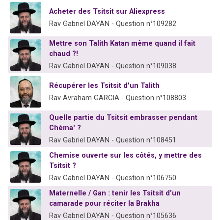
11 personnes viennent de demander une bénédiction
Acheter des Tsitsit sur Aliexpress
Il reste 49 places pour étudier en groupe sur Zoom
Rav Gabriel DAYAN - Question n°109282
3 personnes viennent de faire un don pour Diane, 80 ans, dans un appartement insalubre
Mettre son Talith Katan même quand il fait
2 personnes viennent de nous rejoindre sur WhatsApp
chaud ?!
Rav Gabriel DAYAN - Question n°109038
53 personnes viennent de demander une bénédiction
Récupérer les Tsitsit d'un Talith
Rav Avraham GARCIA - Question n°108803
Quelle partie du Tsitsit embrasser pendant
Chéma' ?
Rav Gabriel DAYAN - Question n°108451
Chemise ouverte sur les côtés, y mettre des
Tsitsit ?
Rav Gabriel DAYAN - Question n°106750
Maternelle / Gan : tenir les Tsitsit d’un
camarade pour réciter la Brakha
Rav Gabriel DAYAN - Question n°105636