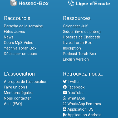
Raccourcis
Ressources
Paracha de la semaine
Calendrier Juif
Fêtes Juives
Sidour (livre de prière)
News
Horaires de Chabbath
Cours Mp3-Vidéo
Livres Torah-Box
Yéchiva Torah-Box
Inscription
Dédicacer un cours
Podcast Torah-Box
English Version
L'association
Retrouvez-nous...
A propos de l'association
Twitter
Faire un don !
Facebook
Mentions légales
YouTube
Nous contacter
WhatsApp
Aide (FAQ)
WhatsApp Femmes
Application iOS
Application Android