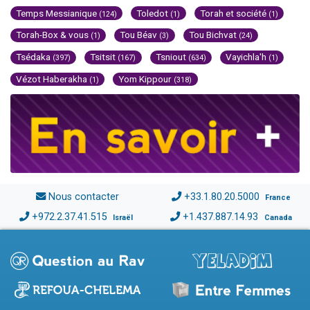
Temps Messianique
Toledot
Torah et société
(124)
(1)
(1)
Torah-Box & vous
Tou Béav
Tou Bichvat
(1)
(3)
(24)
Tsédaka
Tsitsit
Tsniout
Vayichla'h
(397)
(167)
(634)
(1)
Vézot Haberakha
Yom Kippour
(1)
(318)
Nous contacter
+33.1.80.20.5000
France
+972.2.37.41.515
+1.437.887.14.93
Israël
Canada