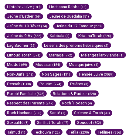
Histoire Juive
Hochaana Rabba
(189)
(18)
Jeûne d'Esther
Jeûne de Guedalia
(69)
(51)
Jeûne du 10 Tévet
Jeûne du 17 Tamouz
(74)
(270)
Jeûne du 9 Av
Kabbala
Kriat haTorah
(582)
(4)
(220)
Lag Baomer
Le sens des prénoms hébraïques
(29)
(2)
Limoud Torah
Mariage
Mélanges lait/viande
(371)
(772)
(1)
Middot
Moussar
Musique juive
(69)
(154)
(1)
Non-Juifs
Nos Sages
Pensée Juive
(249)
(131)
(3087)
Pessah
Pourim
Prières
(1508)
(274)
(3)
Pureté Familiale
Relations & Pudeur
(578)
(528)
Respect des Parents
Roch 'Hodech
(247)
(4)
Roch Hachana
Santé
Science & Torah
(296)
(1)
(33)
Sexualité
Sim'hat Torah
Souccot
(8)
(47)
(502)
Talmud
Techouva
Téfila
Téfilines
(1)
(122)
(2230)
(356)