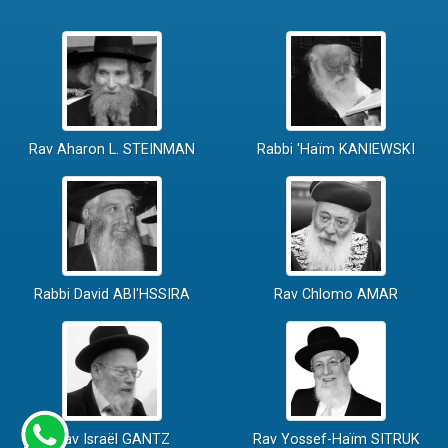
Rav Aharon L. STEINMAN
Rabbi 'Haïm KANIEWSKI
Rabbi David ABI'HSSIRA
Rav Chlomo AMAR
Rav Israël GANTZ
Rav Yossef-Haïm SITRUK