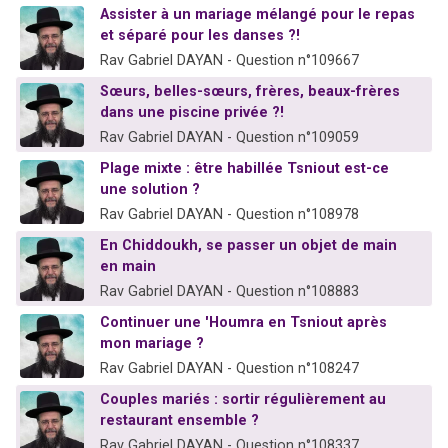
Assister à un mariage mélangé pour le repas
6 personnes viennent de faire un don pour 5 enfants déjà orphelins risquent de perdre leur maman
et séparé pour les danses ?!
2 personnes viennent de faire un don pour Reloger Rivka, 6 enfants, victime de violences...
Rav Gabriel DAYAN - Question n°109667
10 personnes viennent de demander une bénédiction
Sœurs, belles-sœurs, frères, beaux-frères
Il reste 49 places pour étudier en groupe sur Zoom
dans une piscine privée ?!
Rav Gabriel DAYAN - Question n°109059
2 personnes viennent de nous rejoindre sur WhatsApp
Plage mixte : être habillée Tsniout est-ce
une solution ?
Rav Gabriel DAYAN - Question n°108978
En Chiddoukh, se passer un objet de main
en main
Rav Gabriel DAYAN - Question n°108883
Continuer une 'Houmra en Tsniout après
mon mariage ?
Rav Gabriel DAYAN - Question n°108247
Couples mariés : sortir régulièrement au
restaurant ensemble ?
Rav Gabriel DAYAN - Question n°108337