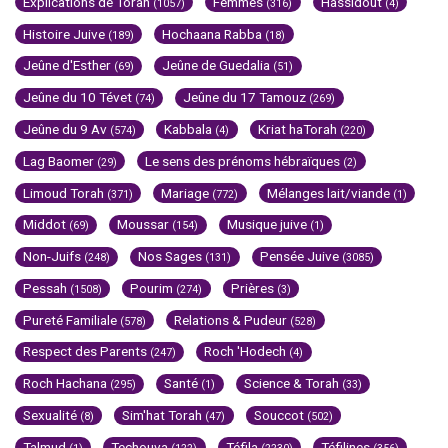
Explications de Torah
Femmes
Hassidout
(1057)
(316)
(4)
Histoire Juive
Hochaana Rabba
(189)
(18)
Jeûne d'Esther
Jeûne de Guedalia
(69)
(51)
Jeûne du 10 Tévet
Jeûne du 17 Tamouz
(74)
(269)
Jeûne du 9 Av
Kabbala
Kriat haTorah
(574)
(4)
(220)
Lag Baomer
Le sens des prénoms hébraïques
(29)
(2)
Limoud Torah
Mariage
Mélanges lait/viande
(371)
(772)
(1)
Middot
Moussar
Musique juive
(69)
(154)
(1)
Non-Juifs
Nos Sages
Pensée Juive
(248)
(131)
(3085)
Pessah
Pourim
Prières
(1508)
(274)
(3)
Pureté Familiale
Relations & Pudeur
(578)
(528)
Respect des Parents
Roch 'Hodech
(247)
(4)
Roch Hachana
Santé
Science & Torah
(295)
(1)
(33)
Sexualité
Sim'hat Torah
Souccot
(8)
(47)
(502)
Talmud
Techouva
Téfila
Téfilines