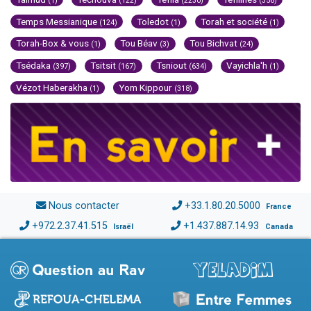
(1)
(122)
(2230)
(356)
Temps Messianique
Toledot
Torah et société
(124)
(1)
(1)
Torah-Box & vous
Tou Béav
Tou Bichvat
(1)
(3)
(24)
Tsédaka
Tsitsit
Tsniout
Vayichla'h
(397)
(167)
(634)
(1)
Vézot Haberakha
Yom Kippour
(1)
(318)
Nous contacter
+33.1.80.20.5000
France
+972.2.37.41.515
+1.437.887.14.93
Israël
Canada