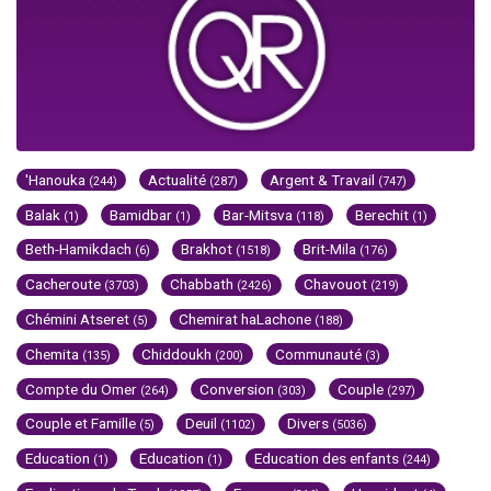
'Hanouka
Actualité
Argent & Travail
(244)
(287)
(747)
Balak
Bamidbar
Bar-Mitsva
Berechit
(1)
(1)
(118)
(1)
Beth-Hamikdach
Brakhot
Brit-Mila
(6)
(1518)
(176)
Cacheroute
Chabbath
Chavouot
(3703)
(2426)
(219)
Chémini Atseret
Chemirat haLachone
(5)
(188)
Chemita
Chiddoukh
Communauté
(135)
(200)
(3)
Compte du Omer
Conversion
Couple
(264)
(303)
(297)
Couple et Famille
Deuil
Divers
(5)
(1102)
(5036)
Education
Education
Education des enfants
(1)
(1)
(244)