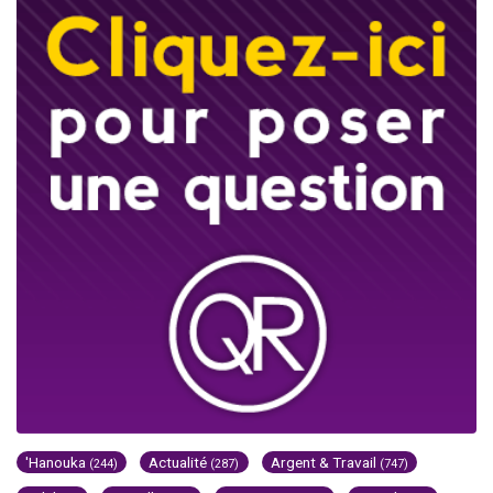
'Hanouka
Actualité
Argent & Travail
(244)
(287)
(747)