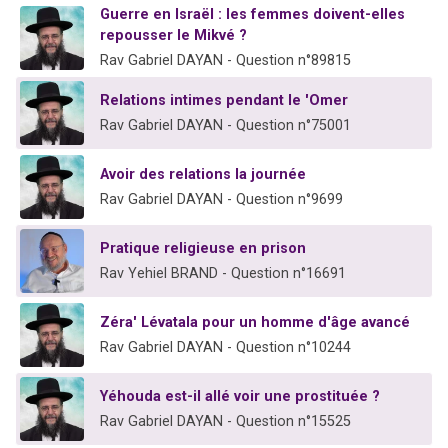
Guerre en Israël : les femmes doivent-elles
Nouvelle émission radio : Visions de grandeur n°104 : Le Chabbath et le Birkat Hamazone à travers le temps
repousser le Mikvé ?
61 personnes viennent de demander une bénédiction
Rav Gabriel DAYAN - Question n°89815
Ariel vient de donner son Maasser
Relations intimes pendant le 'Omer
Il reste 49 places pour étudier en groupe sur Zoom
Rav Gabriel DAYAN - Question n°75001
Eva vient de donner son Maasser
Avoir des relations la journée
Rav Gabriel DAYAN - Question n°9699
Pratique religieuse en prison
Rav Yehiel BRAND - Question n°16691
Zéra' Lévatala pour un homme d'âge avancé
Rav Gabriel DAYAN - Question n°10244
Yéhouda est-il allé voir une prostituée ?
Rav Gabriel DAYAN - Question n°15525