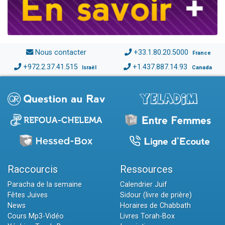
Nous contacter
+33.1.80.20.5000
France
+972.2.37.41.515
+1.437.887.14.93
Israël
Canada
Raccourcis
Ressources
Paracha de la semaine
Calendrier Juif
Fêtes Juives
Sidour (livre de prière)
News
Horaires de Chabbath
Cours Mp3-Vidéo
Livres Torah-Box