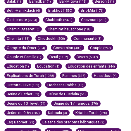
Balak
Bamidbar
Bar-Mitsva
Berechit
(1)
(1)
(118)
(1)
Beth-Hamikdach
Brakhot
Brit-Mila
(6)
(1520)
(176)
Cacheroute
Chabbath
Chavouot
(3703)
(2429)
(219)
Chémini Atseret
Chemirat haLachone
(5)
(188)
Chemita
Chiddoukh
Communauté
(135)
(200)
(3)
Compte du Omer
Conversion
Couple
(264)
(303)
(297)
Couple et Famille
Deuil
Divers
(5)
(1102)
(5037)
Education
Education
Education des enfants
(1)
(1)
(244)
Explications de Torah
Femmes
Hassidout
(1058)
(316)
(4)
Histoire Juive
Hochaana Rabba
(189)
(18)
Jeûne d'Esther
Jeûne de Guedalia
(69)
(51)
Jeûne du 10 Tévet
Jeûne du 17 Tamouz
(74)
(270)
Jeûne du 9 Av
Kabbala
Kriat haTorah
(582)
(4)
(220)
Lag Baomer
Le sens des prénoms hébraïques
(29)
(2)