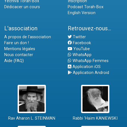
Yéchiva Torah-Box
Inscription
Dédicacer un cours
Podcast Torah-Box
English Version
L'association
Retrouvez-nous...
A propos de l'association
Twitter
Faire un don !
Facebook
Mentions légales
YouTube
Nous contacter
WhatsApp
Aide (FAQ)
WhatsApp Femmes
Application iOS
Application Android
Rav Aharon L. STEINMAN
Rabbi 'Haïm KANIEWSKI