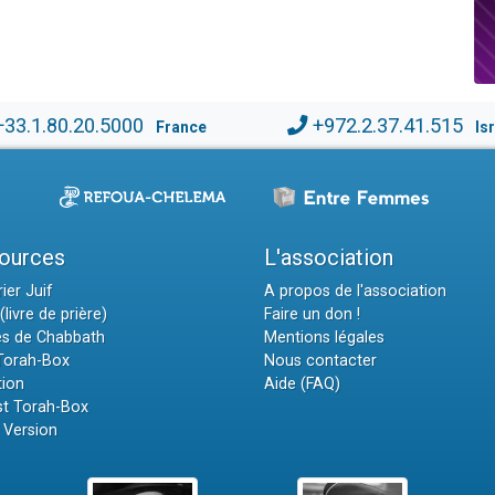
+33.1.80.20.5000
+972.2.37.41.515
France
Is
ources
L'association
ier Juif
A propos de l'association
(livre de prière)
Faire un don !
es de Chabbath
Mentions légales
 Torah-Box
Nous contacter
tion
Aide (FAQ)
t Torah-Box
 Version