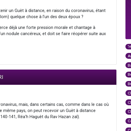
obtenir un Guèt à distance, en raison du coronavirus, étant
halom) quelque chose à l’un des deux époux ?
xerce déjà une forte pression morale et chantage à
’un nodule cancéreux, et doit se faire réopérer suite aux
'
A
B
B
RI
B
C
C
onavirus, mais, dans certains cas, comme dans le cas où
 le même pays, on peut recevoir un Guèt à distance
C
 140-141, Réa'h Haguèt du Rav Hazan zal).
C
C