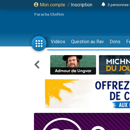
Mon compte
/
Inscription
3 personnes 
11 personnes
Paracha Choftim
3 personn
Il reste 
2 personnes 
Vidéos
Question au Rav
Dons
F
29 personnes
Il reste 
2 personnes 
6 personnes 
4 personn
2 personn
4 personnes 
17 personnes
Il reste 
Eva vient de