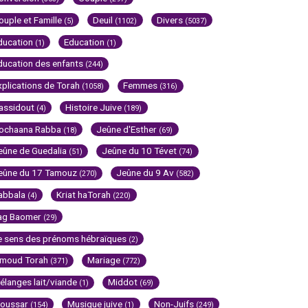
ouple et Famille
Deuil
Divers
(5)
(1102)
(5037)
ducation
Education
(1)
(1)
ducation des enfants
(244)
xplications de Torah
Femmes
(1058)
(316)
assidout
Histoire Juive
(4)
(189)
ochaana Rabba
Jeûne d'Esther
(18)
(69)
eûne de Guedalia
Jeûne du 10 Tévet
(51)
(74)
eûne du 17 Tamouz
Jeûne du 9 Av
(270)
(582)
abbala
Kriat haTorah
(4)
(220)
ag Baomer
(29)
e sens des prénoms hébraïques
(2)
imoud Torah
Mariage
(371)
(772)
élanges lait/viande
Middot
(1)
(69)
oussar
Musique juive
Non-Juifs
(154)
(1)
(249)