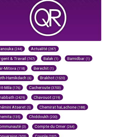
Hanouka
Actualité
(244)
(287)
rgent & Travail
Balak
Bamidbar
(747)
(1)
(1)
ar-Mitsva
Berechit
(118)
(1)
eth-Hamikdach
Brakhot
(6)
(1520)
rit-Mila
Cacheroute
(176)
(3703)
habbath
Chavouot
(2429)
(219)
hémini Atseret
Chemirat haLachone
(5)
(188)
hemita
Chiddoukh
(135)
(200)
ommunauté
Compte du Omer
(3)
(264)
onversion
Couple
(303)
(297)