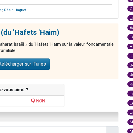
C
er
,
Réa'h Haguèt
.
E
E
 (du 'Hafets 'Haim)
E
 Taharat Israël » du 'Hafets 'Haïm sur la valeur fondamentale
H
familiale.
H
télécharger sur iTunes
J
J
K
z-vous aimé ?
L
NON
L
L
M
M