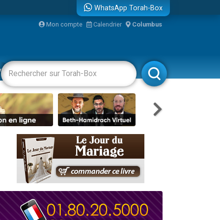
WhatsApp Torah-Box
Mon compte
Calendrier
Columbus
re
vertissements
Livres
Rabbanim
...