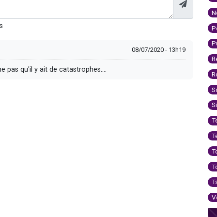
N
s
P
P
08/07/2020 - 13h19
R
e pas qu'il y ait de catastrophes....
R
S
S
T
T
T
T
T
V