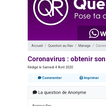
4 personnes 
3 personnes 
3 personn
Odaya vient 
2 personn
Accueil
Question au Rav
Mariage
Corona
Coronavirus : obtenir son
Rédigé le Samedi 4 Avril 2020
Commenter
Imprimer
La question de Anonyme
Bonjour Rav,