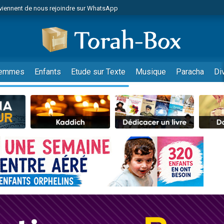
viennent de nous rejoindre sur WhatsApp
 viennent de demander une bénédiction
es viennent de faire un don pour Diane, 80 ans, dans un appartement insalub
49 places pour étudier en groupe sur Zoom
viennent de nous rejoindre sur WhatsApp
emmes
Enfants
Etude sur Texte
Musique
Paracha
Di
 viennent de demander une bénédiction
49 places pour étudier en groupe sur Zoom
viennent de nous rejoindre sur WhatsApp
viennent de nous rejoindre sur WhatsApp
es viennent de faire un don pour Reloger Rivka, 6 enfants, victime de violences
es viennent de faire un don pour 1 Journée de Vacances Pour les Enfants
viennent de nous rejoindre sur WhatsApp
 viennent de demander une bénédiction
49 places pour étudier en groupe sur Zoom
 donner son Maasser