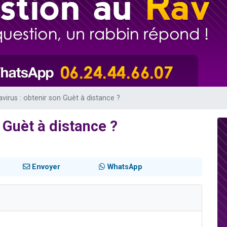
viennent de nous rejoindre sur WhatsApp
viennent de nous rejoindre sur WhatsApp
es viennent de faire un don pour 5 jours de vacances aux Orphelins
de donner son Maasser
es viennent de faire un don pour Tsédaka : pauvres d'Israel
virus : obtenir son Guèt à distance ?
 Guèt à distance ?
Envoyer
WhatsApp