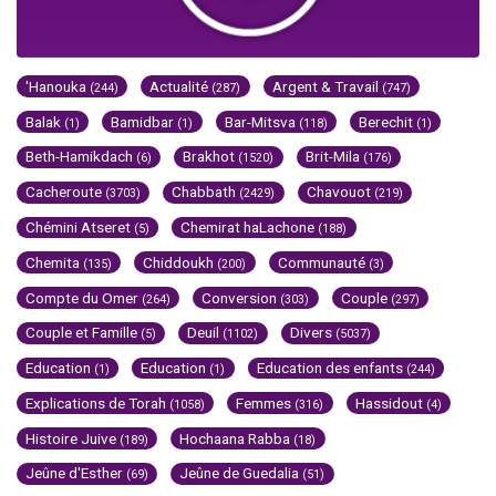
'Hanouka
Actualité
Argent & Travail
(244)
(287)
(747)
Balak
Bamidbar
Bar-Mitsva
Berechit
(1)
(1)
(118)
(1)
Beth-Hamikdach
Brakhot
Brit-Mila
(6)
(1520)
(176)
Cacheroute
Chabbath
Chavouot
(3703)
(2429)
(219)
Chémini Atseret
Chemirat haLachone
(5)
(188)
Chemita
Chiddoukh
Communauté
(135)
(200)
(3)
Compte du Omer
Conversion
Couple
(264)
(303)
(297)
Couple et Famille
Deuil
Divers
(5)
(1102)
(5037)
Education
Education
Education des enfants
(1)
(1)
(244)
Explications de Torah
Femmes
Hassidout
(1058)
(316)
(4)
Histoire Juive
Hochaana Rabba
(189)
(18)
Jeûne d'Esther
Jeûne de Guedalia
(69)
(51)