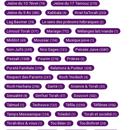
Jeûne du 10 Tévet
Jeûne du 17 Tamouz
(74)
(270)
Jeûne du 9 Av
Kabbala
Kriat haTorah
(582)
(4)
(220)
Lag Baomer
Le sens des prénoms hébraïques
(29)
(2)
Limoud Torah
Mariage
Mélanges lait/viande
(371)
(772)
(1)
Middot
Moussar
Musique juive
(69)
(154)
(1)
Non-Juifs
Nos Sages
Pensée Juive
(249)
(131)
(3087)
Pessah
Pourim
Prières
(1508)
(274)
(3)
Pureté Familiale
Relations & Pudeur
(578)
(528)
Respect des Parents
Roch 'Hodech
(247)
(4)
Roch Hachana
Santé
Science & Torah
(296)
(1)
(33)
Sexualité
Sim'hat Torah
Souccot
(8)
(47)
(502)
Talmud
Techouva
Téfila
Téfilines
(1)
(122)
(2230)
(356)
Temps Messianique
Toledot
Torah et société
(124)
(1)
(1)
Torah-Box & vous
Tou Béav
Tou Bichvat
(1)
(3)
(24)