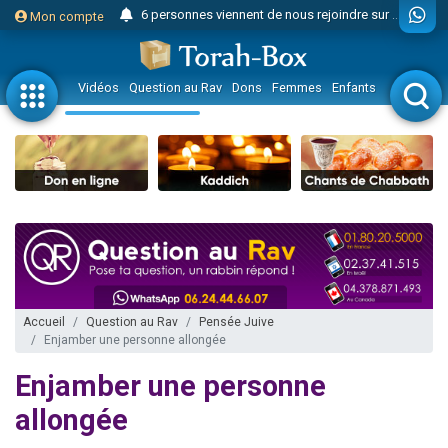
6 personnes viennent de nous rejoindre sur WhatsApp
Mon compte
4 personnes viennent de faire un don pour Reloger Rivka, 6 enfants, victime de violences...
2 personnes viennent de faire un don pour 1 Journée de Vacances Pour les Enfants
Vidéos
Question au Rav
Dons
Femmes
Enfants
Etude sur 
17 personnes viennent de demander une bénédiction
4 personnes viennent de nous rejoindre sur WhatsApp
Il reste 49 places pour étudier en groupe sur Zoom
23 personnes viennent de faire un don pour Diane, 80 ans, dans un appartement insalubre
Eva vient de donner son Maasser
4 personnes viennent de nous rejoindre sur WhatsApp
3 personnes viennent de nous rejoindre sur WhatsApp
3 personnes viennent de faire un don pour 5 jours de vacances aux Orphelins
Accueil
Question au Rav
Pensée Juive
Enjamber une personne allongée
Odaya vient de donner son Maasser
13 personnes viennent de demander une bénédiction
Enjamber une personne
2 personnes viennent de nous rejoindre sur WhatsApp
allongée
30 personnes viennent de faire un don pour Sauvez la jambe de Yohan