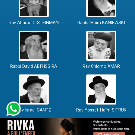
Rav Aharon L. STEINMAN
Rabbi 'Haïm KANIEWSKI
Rabbi David ABI'HSSIRA
Rav Chlomo AMAR
Rav Israël GANTZ
Rav Yossef-Haïm SITRUK