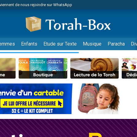
viennent de nous rejoindre sur WhatsApp
es viennent de faire un don pour Reloger Rivka, 6 enfants, victime de violences
es viennent de faire un don pour 1 Journée de Vacances Pour les Enfants
 viennent de demander une bénédiction
viennent de nous rejoindre sur WhatsApp
emmes
Enfants
Etude sur Texte
Musique
Paracha
Di
49 places pour étudier en groupe sur Zoom
nes viennent de faire un don pour Diane, 80 ans, dans un appartement insalu
 donner son Maasser
viennent de nous rejoindre sur WhatsApp
viennent de nous rejoindre sur WhatsApp
es viennent de faire un don pour 5 jours de vacances aux Orphelins
de donner son Maasser
 viennent de demander une bénédiction
viennent de nous rejoindre sur WhatsApp
nnes viennent de faire un don pour Sauvez la jambe de Yohan