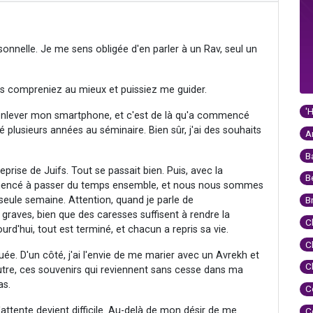
onnelle. Je me sens obligée d'en parler à un Rav, seul un
us compreniez au mieux et puissiez me guider.
'
d'enlever mon smartphone, et c'est de là qu'a commencé
sé plusieurs années au séminaire. Bien sûr, j'ai des souhaits
A
B
eprise de Juifs. Tout se passait bien. Puis, avec la
B
mencé à passer du temps ensemble, et nous nous sommes
eule semaine. Attention, quand je parle de
B
graves, bien que des caresses suffisent à rendre la
C
urd'hui, tout est terminé, et chacun a repris sa vie.
C
ée. D'un côté, j'ai l'envie de me marier avec un Avrekh et
C
utre, ces souvenirs qui reviennent sans cesse dans ma
as.
C
attente devient difficile. Au-delà de mon désir de me
C