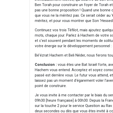
Ben Torah pour construire un foyer de Torah et 
pas une bonne proposition ! Quand une bonne op
que vous ne la méritez pas. Ce serait céder au
méritez, et pour vous montrer que Son 'Hessed e
Continuez vos trois Téfilot, mais ajoutez quelq
mots, chaque jour. Parlez à Hachem de votre solit
et c'est souvent pendant les moments de solitu
votre énergie sur le développement personnel : é
Bé'ézrat Hachem et Beli Néder, nous ferons tous
Conclusion :
vous êtes une Bat Israël forte, a
Hachem vous entend. Acceptez et soyez consci
passé est derrière vous. Le futur vous attend, e
laissez pas un moment d'égarement voler l'aven
point de construire.
Je vous invite à me contacter par le biais du se
09h30 [heure française] à 00h30. Depuis la Franc
sur la touche 2 pour le service Question au Rav.
deux secondes ou dès que vous êtes invité à co