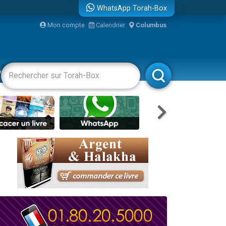
WhatsApp Torah-Box
...
Mon compte
Calendrier
Columbus
vertissements
Livres
Rabbanim
bre