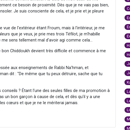
lement ce besoin de proximité. Dès que je ne vais pas bien,
C
er. Je suis consciente de cela, et je prie et je pleure
E
E
 vue de l'extérieur étant Froum, mais à l'intérieur, je me
eurs que je veux, je prie mes trois Téfilot, je m'habille
E
je me sens tellement mal d'avoir agi comme cela...
H
le bon Chiddoukh devient très difficile et commence à me
H
.
J
téressée aux enseignements de Rabbi Na'hman, et
J
man dit : "De même que tu peux détruire, sache que tu
K
s conseils ? Étant l'une des seules filles de ma promotion à
L
as un bon garçon à cause de cela, et dès qu'il y a une
L
s cœurs et que je ne le mériterai jamais.
L
M
M