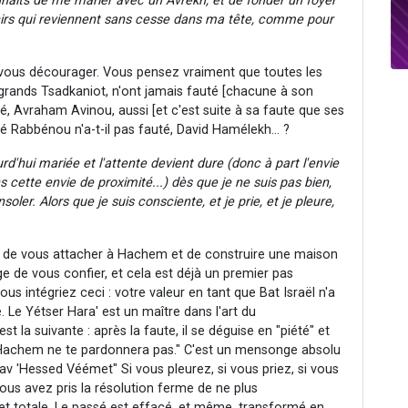
ouhaits de me marier avec un Avrekh, et de fonder un foyer
nirs qui reviennent sans cesse dans ma tête, comme pour
e vous décourager. Vous pensez vraiment que toutes les
es grands Tsadkaniot, n'ont jamais fauté [chacune à son
, Avraham Avinou, aussi [et c'est suite à sa faute que ses
 Rabbénou n'a-t-il pas fauté, David Hamélekh... ?
d'hui mariée et l'attente devient dure (donc à part l'envie
 cette envie de proximité...) dès que je ne suis pas bien,
. Alors que je suis consciente, et je prie, et je pleure,
ir de vous attacher à Hachem et de construire une maison
 de vous confier, et cela est déjà un premier pas
ous intégriez ceci : votre valeur en tant que Bat Israël n'a
Le Yétser Hara' est un maître dans l'art du
t la suivante : après la faute, il se déguise en "piété" et
le, Hachem ne te pardonnera pas." C'est un mensonge absolu
Rav 'Hessed Véémet" Si vous pleurez, si vous priez, si vous
vous avez pris la résolution ferme de ne plus
t totale. Le passé est effacé, et même, transformé en