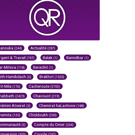
Hanouka
Actualité
(244)
(287)
rgent & Travail
Balak
Bamidbar
(747)
(1)
(1)
ar-Mitsva
Berechit
(118)
(1)
eth-Hamikdach
Brakhot
(6)
(1520)
rit-Mila
Cacheroute
(176)
(3703)
habbath
Chavouot
(2429)
(219)
hémini Atseret
Chemirat haLachone
(5)
(188)
hemita
Chiddoukh
(135)
(200)
ommunauté
Compte du Omer
(3)
(264)
onversion
Couple
(303)
(297)