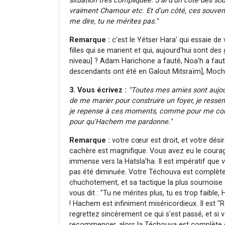
situation très compliquée. J'ai d'un côté des s
vraiment Chamour etc. Et d'un côté, ces souve
me dire, tu ne mérites pas."
Remarque :
c'est le Yétser Hara' qui essaie d
filles qui se marient et qui, aujourd'hui sont d
niveau] ? Adam Harichone a fauté, Noa'h a fauté
descendants ont été en Galout Mitsraïm], Moché
3. Vous écrivez :
"Toutes mes amies sont aujour
de me marier pour construire un foyer, je ressens
je repense à ces moments, comme pour me consoler
pour qu'Hachem me pardonne."
Remarque :
votre cœur est droit, et votre dés
cachère est magnifique. Vous avez eu le courage
immense vers la Hatsla'ha. Il est impératif que v
pas été diminuée. Votre Téchouva est complète. 
chuchotement, et sa tactique la plus sournoise es
vous dit : "Tu ne mérites plus, tu es trop faib
! Hachem est infiniment miséricordieux. Il est "
regrettez sincèrement ce qui s'est passé, et si 
recommencer, alors la Téchouva est complète e