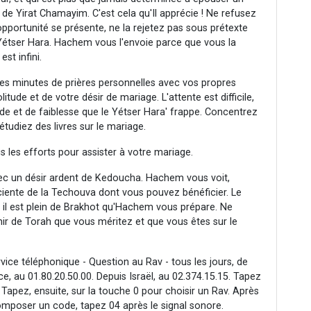
de Yirat Chamayim. C'est cela qu'Il apprécie ! Ne refusez
portunité se présente, ne la rejetez pas sous prétexte
 Yétser Hara. Hachem vous l'envoie parce que vous la
st infini.
ues minutes de prières personnelles avec vos propres
ude et de votre désir de mariage. L'attente est difficile,
de et de faiblesse que le Yétser Hara' frappe. Concentrez
tudiez des livres sur le mariage.
 les efforts pour assister à votre mariage.
vec un désir ardent de Kedoucha. Hachem vous voit,
ente de la Techouva dont vous pouvez bénéficier. Le
t il est plein de Brakhot qu'Hachem vous prépare. Ne
ir de Torah que vous méritez et que vous êtes sur le
rvice téléphonique - Question au Rav - tous les jours, de
e, au 01.80.20.50.00. Depuis Israël, au 02.374.15.15. Tapez
 Tapez, ensuite, sur la touche 0 pour choisir un Rav. Après
mposer un code, tapez 04 après le signal sonore.