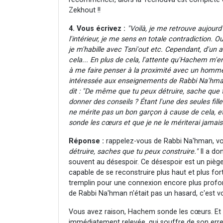
Zekhout !!
4. Vous écrivez :
"Voilà, je me retrouve aujourd
l'intérieur, je me sens en totale contradiction. Ou
je m'habille avec Tsni'out etc. Cependant, d'un
cela... En plus de cela, l'attente qu'Hachem m'e
à me faire penser à la proximité avec un homme, 
intéressée aux enseignements de Rabbi Na'hman
dit : "De même que tu peux détruire, sache que tu
donner des conseils ? Étant l'une des seules fil
ne mérite pas un bon garçon à cause de cela, et
sonde les cœurs et que je ne le mériterai jamais
Réponse :
rappelez-vous de Rabbi Na'hman, vo
détruire, saches que tu peux construire."
Il a do
souvent au désespoir. Ce désespoir est un pièg
capable de se reconstruire plus haut et plus fo
tremplin pour une connexion encore plus profo
de Rabbi Na'hman n'était pas un hasard, c'est vo
Vous avez raison, Hachem sonde les cœurs. Et ce q
immédiatement relevée, qui souffre de son erre