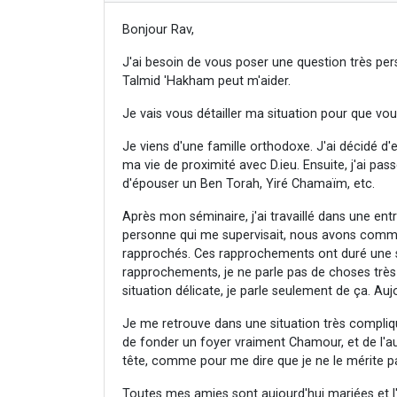
Bonjour Rav,
J'ai besoin de vous poser une question très pers
Talmid 'Hakham peut m'aider.
Je vais vous détailler ma situation pour que vo
Je viens d'une famille orthodoxe. J'ai décidé 
ma vie de proximité avec D.ieu. Ensuite, j'ai pas
d'épouser un Ben Torah, Yiré Chamaïm, etc.
Après mon séminaire, j'ai travaillé dans une entr
personne qui me supervisait, nous avons com
rapprochés. Ces rapprochements ont duré une s
rapprochements, je ne parle pas de choses très 
situation délicate, je parle seulement de ça. Aujo
Je me retrouve dans une situation très compliqu
de fonder un foyer vraiment Chamour, et de l'a
tête, comme pour me dire que je ne le mérite p
Toutes mes amies sont aujourd'hui mariées et l'