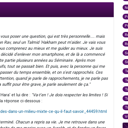
N
P
P
R
 vous poser une question, qui est très personnelle.... mais
un Rav, seul un Talmid 'Hakham peut m'aider. Je vais vous
R
vous comprenez au mieux et me guider au mieux. Je suis
S
'ai décidé d'enlever mon smartphone, et de là a commencé
ite partie plusieurs années au Séminaire. Après mon
S
uifs, tout se passait bien. Et puis, avec la personne qui me
T
à passer du temps ensemble, et on s'est rapprochés. Ces
ention, quand je parle de rapprochements, je ne parle pas
T
suffit pour être grave, je parle seulement de ça."
T
 Hara' et lui dire :
"Va-t'en ! Je dois respecter les limites ! Si
T
la réponse ci-dessous :
T
des-dans-un-milieu-mixte-ce-qu-il-faut-savoir_44459.html
V
t terminé. Chacun a repris sa vie. Je me retrouve dans une