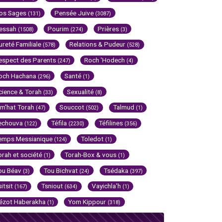
os Sages
Pensée Juive
(131)
(3087)
essah
Pourim
Prières
(1508)
(274)
(3)
ureté Familiale
Relations & Pudeur
(578)
(528)
espect des Parents
Roch 'Hodech
(247)
(4)
och Hachana
Santé
(296)
(1)
cience & Torah
Sexualité
(33)
(8)
im'hat Torah
Souccot
Talmud
(47)
(502)
(1)
echouva
Téfila
Téfilines
(122)
(2230)
(356)
emps Messianique
Toledot
(124)
(1)
orah et société
Torah-Box & vous
(1)
(1)
ou Béav
Tou Bichvat
Tsédaka
(3)
(24)
(397)
sitsit
Tsniout
Vayichla'h
(167)
(634)
(1)
ézot Haberakha
Yom Kippour
(1)
(318)