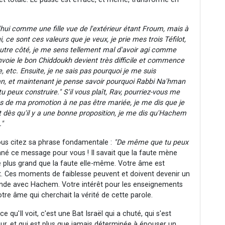
'hui comme une fille vue de l'extérieur étant Froum, mais à
i, ce sont ces valeurs que je veux, je prie mes trois Téfilot,
 autre côté, je me sens tellement mal d'avoir agi comme
nvoie le bon Chiddoukh devient très difficile et commence
etc. Ensuite, je ne sais pas pourquoi je me suis
, et maintenant je pense savoir pourquoi Rabbi Na'hman
 peux construire." S'il vous plaît, Rav, pourriez-vous me
les de ma promotion à ne pas être mariée, je me dis que je
 dès qu'il y a une bonne proposition, je me dis qu'Hachem
."
us citez sa phrase fondamentale :
"De même que tu peux
nné ce message pour vous ! Il savait que la faute mène
e plus grand que la faute elle-même. Votre âme est
rt. Ces moments de faiblesse peuvent et doivent devenir un
nde avec Hachem. Votre intérêt pour les enseignements
tre âme qui cherchait la vérité de cette parole.
u'Il voit, c'est une Bat Israël qui a chuté, qui s'est
ur, et qui est plus que jamais déterminée à épouser un