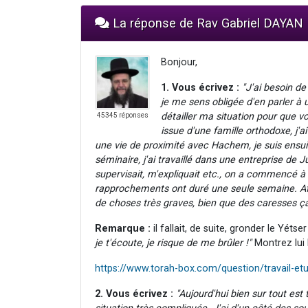
La réponse de Rav Gabriel DAYAN
Bonjour,
1. Vous écrivez :
"J'ai besoin de
je me sens obligée d'en parler à 
détailler ma situation pour que 
45345 réponses
issue d'une famille orthodoxe, j
une vie de proximité avec Hachem, je suis ensu
séminaire, j'ai travaillé dans une entreprise de J
supervisait, m'expliquait etc., on a commencé 
rapprochements ont duré une seule semaine. Att
de choses très graves, bien que des caresses ça 
Remarque :
il fallait, de suite, gronder le Yétser
je t'écoute, je risque de me brûler !"
Montrez lui 
https://www.torah-box.com/question/travail-etu
2. Vous écrivez :
"Aujourd'hui bien sur tout es