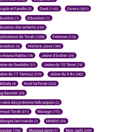
ouple et Famille
Deuil
Divers
(5)
(1102)
(5037)
ducation
Education
(1)
(1)
ducation des enfants
(244)
xplications de Torah
Femmes
(1058)
(316)
assidout
Histoire Juive
(4)
(189)
ochaana Rabba
Jeûne d'Esther
(18)
(69)
eûne de Guedalia
Jeûne du 10 Tévet
(51)
(74)
eûne du 17 Tamouz
Jeûne du 9 Av
(270)
(582)
abbala
Kriat haTorah
(4)
(220)
ag Baomer
(29)
e sens des prénoms hébraïques
(2)
imoud Torah
Mariage
(371)
(772)
élanges lait/viande
Middot
(1)
(69)
oussar
Musique juive
Non-Juifs
(154)
(1)
(249)