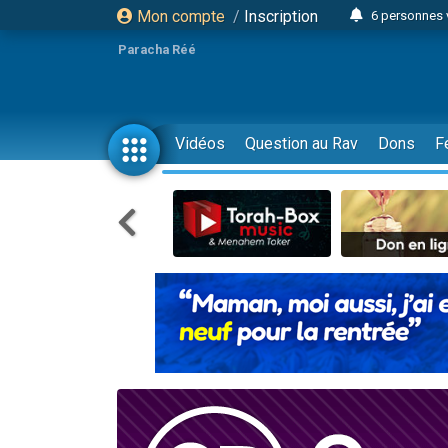
Mon compte
/
Inscription
6 personnes 
4 personn
Paracha Réé
2 personn
17 personnes
4 personnes 
Vidéos
Question au Rav
Dons
F
Il reste 
23 person
Eva vient de
4 personnes 
3 personnes 
3 personn
Odaya vient 
13 personnes
2 personnes 
30 perso