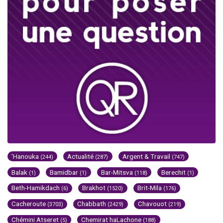
'Hanouka
Actualité
Argent & Travail
(244)
(287)
(747)
Balak
Bamidbar
Bar-Mitsva
Berechit
(1)
(1)
(118)
(1)
Beth-Hamikdach
Brakhot
Brit-Mila
(6)
(1520)
(176)
Cacheroute
Chabbath
Chavouot
(3703)
(2429)
(219)
Chémini Atseret
Chemirat haLachone
(5)
(188)