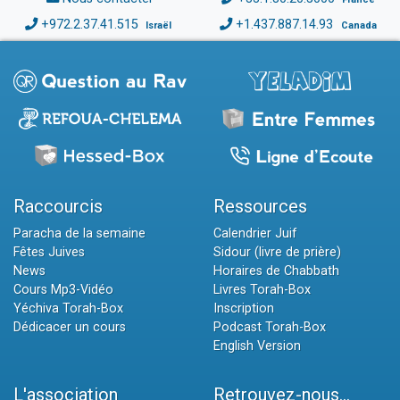
+972.2.37.41.515
+1.437.887.14.93
Israël
Canada
Raccourcis
Ressources
Paracha de la semaine
Calendrier Juif
Fêtes Juives
Sidour (livre de prière)
News
Horaires de Chabbath
Cours Mp3-Vidéo
Livres Torah-Box
Yéchiva Torah-Box
Inscription
Dédicacer un cours
Podcast Torah-Box
English Version
L'association
Retrouvez-nous...