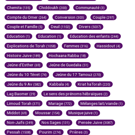
Chemita
Chiddoukh
Communauté
(135)
(200)
(3)
Compte du Omer
Conversion
Couple
(264)
(303)
(297)
Couple et Famille
Deuil
Divers
(5)
(1102)
(5037)
Education
Education
Education des enfants
(1)
(1)
(244)
Explications de Torah
Femmes
Hassidout
(1058)
(316)
(4)
Histoire Juive
Hochaana Rabba
(189)
(18)
Jeûne d'Esther
Jeûne de Guedalia
(69)
(51)
Jeûne du 10 Tévet
Jeûne du 17 Tamouz
(74)
(270)
Jeûne du 9 Av
Kabbala
Kriat haTorah
(582)
(4)
(220)
Lag Baomer
Le sens des prénoms hébraïques
(29)
(2)
Limoud Torah
Mariage
Mélanges lait/viande
(371)
(772)
(1)
Middot
Moussar
Musique juive
(69)
(154)
(1)
Non-Juifs
Nos Sages
Pensée Juive
(249)
(131)
(3087)
Pessah
Pourim
Prières
(1508)
(274)
(3)