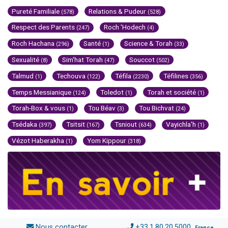
Pureté Familiale
Relations & Pudeur
(578)
(528)
Respect des Parents
Roch 'Hodech
(247)
(4)
Roch Hachana
Santé
Science & Torah
(296)
(1)
(33)
Sexualité
Sim'hat Torah
Souccot
(8)
(47)
(502)
Talmud
Techouva
Téfila
Téfilines
(1)
(122)
(2230)
(356)
Temps Messianique
Toledot
Torah et société
(124)
(1)
(1)
Torah-Box & vous
Tou Béav
Tou Bichvat
(1)
(3)
(24)
Tsédaka
Tsitsit
Tsniout
Vayichla'h
(397)
(167)
(634)
(1)
Vézot Haberakha
Yom Kippour
(1)
(318)
Nous contacter
+33.1.80.20.5000
France