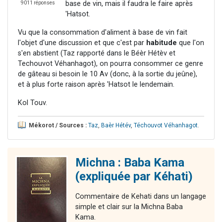
base de vin, mais il faudra le faire après
9011 réponses
'Hatsot.
Vu que la consommation d'aliment à base de vin fait
l'objet d'une discussion et que c'est par
habitude
que l'on
s'en abstient (Taz rapporté dans le Béèr Hétèv et
Techouvot Véhanhagot), on pourra consommer ce genre
de gâteau si besoin le 10 Av (donc, à la sortie du jeûne),
et à plus forte raison après 'Hatsot le lendemain.
Kol Touv.
Mékorot / Sources :
Taz
,
Baèr Hétév
,
Téchouvot Véhanhagot
.
Michna : Baba Kama
(expliquée par Kéhati)
Commentaire de Kehati dans un langage
simple et clair sur la Michna Baba
Kama.