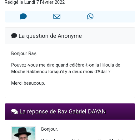
Rédigé le Lundi 7 Février 2022
3 personnes viennent de nous rejoindre sur WhatsApp
2 nouvelles musiques dans Torah-Box Music
8 personnes viennent de faire un don pour Tsédaka : pauvres d'Israel
Nouvelle émission radio : Visions de grandeur n°104 : Le Chabbath et le Birkat Hamazone à travers le temps
La question de Anonyme
4 personnes viennent de nous rejoindre sur WhatsApp
Bonjour Rav,
Pouvez-vous me dire quand célèbre-t-on la Hiloula de
Moché Rabbénou lorsqu’il y a deux mois d’Adar ?
Merci beaucoup.
La réponse de Rav Gabriel DAYAN
Bonjour,