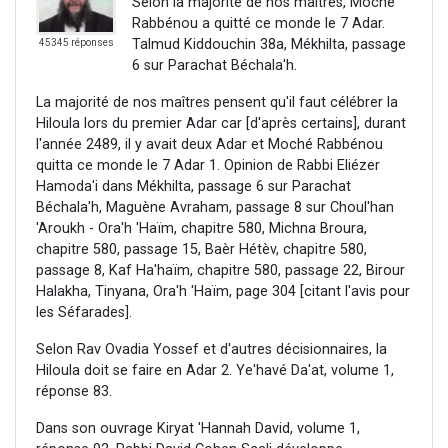
Selon la majorité de nos maîtres, Moché
Rabbénou a quitté ce monde le 7 Adar.
Talmud Kiddouchin 38a, Mékhilta, passage
45345 réponses
6 sur Parachat Béchala'h.
La majorité de nos maîtres pensent qu'il faut célébrer la
Hiloula lors du premier Adar car [d'après certains], durant
l'année 2489, il y avait deux Adar et Moché Rabbénou
quitta ce monde le 7 Adar 1. Opinion de Rabbi Eliézer
Hamoda'i dans Mékhilta, passage 6 sur Parachat
Béchala'h, Maguène Avraham, passage 8 sur Choul'han
'Aroukh - Ora'h 'Haïm, chapitre 580, Michna Broura,
chapitre 580, passage 15, Baèr Hétèv, chapitre 580,
passage 8, Kaf Ha'haïm, chapitre 580, passage 22, Birour
Halakha, Tinyana, Ora'h 'Haïm, page 304 [citant l'avis pour
les Séfarades].
Selon Rav Ovadia Yossef et d'autres décisionnaires, la
Hiloula doit se faire en Adar 2. Ye'havé Da'at, volume 1,
réponse 83.
Dans son ouvrage Kiryat 'Hannah David, volume 1,