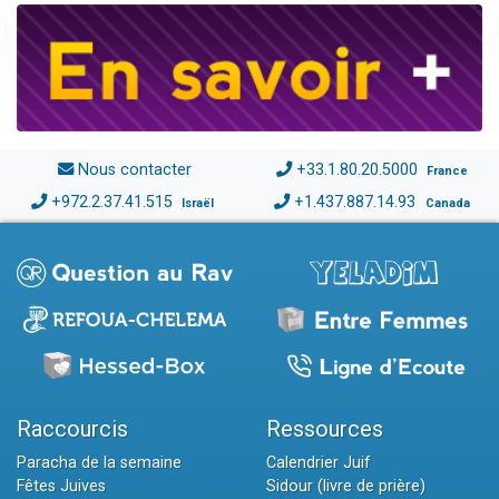
Nous contacter
+33.1.80.20.5000
France
+972.2.37.41.515
+1.437.887.14.93
Israël
Canada
Raccourcis
Ressources
Paracha de la semaine
Calendrier Juif
Fêtes Juives
Sidour (livre de prière)