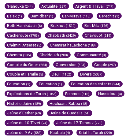
'Hanouka
Actualité
Argent & Travail
(244)
(287)
(747)
Balak
Bamidbar
Bar-Mitsva
Berechit
(1)
(1)
(118)
(1)
Beth-Hamikdach
Brakhot
Brit-Mila
(6)
(1520)
(176)
Cacheroute
Chabbath
Chavouot
(3703)
(2429)
(219)
Chémini Atseret
Chemirat haLachone
(5)
(188)
Chemita
Chiddoukh
Communauté
(135)
(200)
(3)
Compte du Omer
Conversion
Couple
(264)
(303)
(297)
Couple et Famille
Deuil
Divers
(5)
(1102)
(5037)
Education
Education
Education des enfants
(1)
(1)
(244)
Explications de Torah
Femmes
Hassidout
(1058)
(316)
(4)
Histoire Juive
Hochaana Rabba
(189)
(18)
Jeûne d'Esther
Jeûne de Guedalia
(69)
(51)
Jeûne du 10 Tévet
Jeûne du 17 Tamouz
(74)
(270)
Jeûne du 9 Av
Kabbala
Kriat haTorah
(582)
(4)
(220)