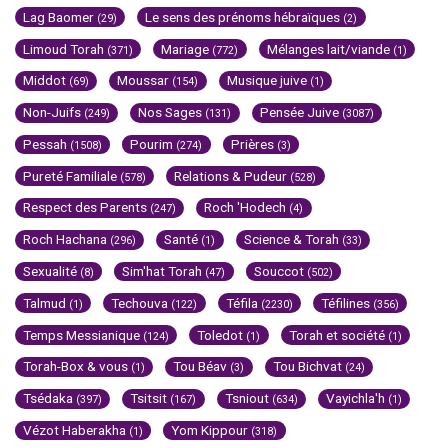
Lag Baomer
Le sens des prénoms hébraïques
(29)
(2)
Limoud Torah
Mariage
Mélanges lait/viande
(371)
(772)
(1)
Middot
Moussar
Musique juive
(69)
(154)
(1)
Non-Juifs
Nos Sages
Pensée Juive
(249)
(131)
(3087)
Pessah
Pourim
Prières
(1508)
(274)
(3)
Pureté Familiale
Relations & Pudeur
(578)
(528)
Respect des Parents
Roch 'Hodech
(247)
(4)
Roch Hachana
Santé
Science & Torah
(296)
(1)
(33)
Sexualité
Sim'hat Torah
Souccot
(8)
(47)
(502)
Talmud
Techouva
Téfila
Téfilines
(1)
(122)
(2230)
(356)
Temps Messianique
Toledot
Torah et société
(124)
(1)
(1)
Torah-Box & vous
Tou Béav
Tou Bichvat
(1)
(3)
(24)
Tsédaka
Tsitsit
Tsniout
Vayichla'h
(397)
(167)
(634)
(1)
Vézot Haberakha
Yom Kippour
(1)
(318)