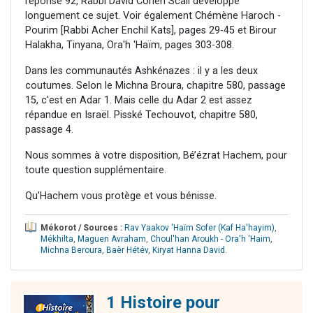
réponse 92, Rabbi David Cohen Scali développe
longuement ce sujet. Voir également Chémène Haroch -
Pourim [Rabbi Acher Enchil Kats], pages 29-45 et Birour
Halakha, Tinyana, Ora'h 'Haïm, pages 303-308.
Dans les communautés Ashkénazes : il y a les deux
coutumes. Selon le Michna Broura, chapitre 580, passage
15, c'est en Adar 1. Mais celle du Adar 2 est assez
répandue en Israël. Pisské Techouvot, chapitre 580,
passage 4.
Nous sommes à votre disposition, Bé’ézrat Hachem, pour
toute question supplémentaire.
Qu’Hachem vous protège et vous bénisse.
Mékorot / Sources :
Rav Yaakov 'Haïm Sofer (Kaf Ha'hayim)
,
Mékhilta
,
Maguen Avraham
,
Choul'han Aroukh - Ora'h 'Haim
,
Michna Beroura
,
Baèr Hétév
,
Kiryat Hanna David
.
1 Histoire pour